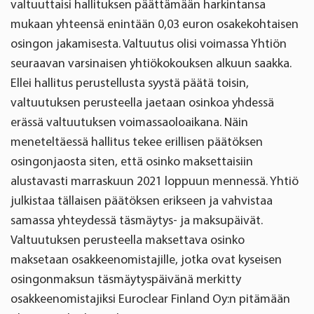
valtuuttaisi hallituksen päättämään harkintansa
mukaan yhteensä enintään 0,03 euron osakekohtaisen
osingon jakamisesta. Valtuutus olisi voimassa Yhtiön
seuraavan varsinaisen yhtiökokouksen alkuun saakka.
Ellei hallitus perustellusta syystä päätä toisin,
valtuutuksen perusteella jaetaan osinkoa yhdessä
erässä valtuutuksen voimassaoloaikana. Näin
meneteltäessä hallitus tekee erillisen päätöksen
osingonjaosta siten, että osinko maksettaisiin
alustavasti marraskuun 2021 loppuun mennessä. Yhtiö
julkistaa tällaisen päätöksen erikseen ja vahvistaa
samassa yhteydessä täsmäytys- ja maksupäivät.
Valtuutuksen perusteella maksettava osinko
maksetaan osakkeenomistajille, jotka ovat kyseisen
osingonmaksun täsmäytyspäivänä merkitty
osakkeenomistajiksi Euroclear Finland Oy:n pitämään