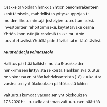
Osakkeita voidaan hankkia Yhtiön pääomarakenteen
kehittämiseksi, mahdollisten yrityskauppojen tai
muiden liiketoimintajärjestelyjen toteuttamiseksi,
investointien rahoittamiseksi, käytettäväksi osana
Yhtiön kannustinjärjestelmiä taikka muutoin
luovutettaviksi, Yhtiöllä pidettäviksi tai mitätöitäviksi.
Muut ehdot ja voimassaolo
Hallitus päättää kaikista muista B-osakkeiden
hankkimiseen liittyvistä seikoista. Hankkimisvaltuutus
on voimassa enintään kahdeksantoista (18) kuukautta
varsinaisen yhtiökokouksen päätöksestä lukien.
Valtuutus kumoaa varsinaisen yhtiökokouksen
17.3.2020 hallitukselle antaman valtuutuksen päättää