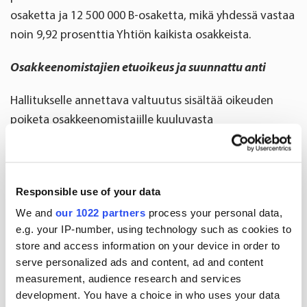
osaketta ja 12 500 000 B-osaketta, mikä yhdessä vastaa
noin 9,92 prosenttia Yhtiön kaikista osakkeista.
Osakkeenomistajien etuoikeus ja suunnattu anti
Hallitukselle annettava valtuutus sisältää oikeuden
poiketa osakkeenomistajille kuuluvasta
merkintäetuoikeudesta edellyttäen, että
poikkeamiseen on Yhtiön kannalta painava
taloudellinen syy. Valtuutusta voidaan edellä esitetyin
Responsible use of your data
rajoituksin käyttää muun muassa Yhtiön
We and
our 1022 partners
process your personal data,
pääomarakenteen kehittämiseen. Valtuutuksen nojalla
e.g. your IP-number, using technology such as cookies to
voidaan myös myydä Yhtiön hallussa olevia omia
store and access information on your device in order to
osakkeita Nasdaq Helsinki Oy:n säännellyllä markkinalla
serve personalized ads and content, ad and content
järjestämässä kaupankäynnissä.
measurement, audience research and services
development. You have a choice in who uses your data
Muut ehdot ja voimassaolo