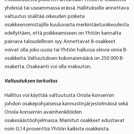
yhdessä tai useammassa erässä. Hallitukselle annettava
valtuutus sisältää oikeuden poiketa
osakkeenomistajille kuuluvasta merkintäetuoikeudesta
edellyttäen, että poikkeamiseen on Yhtiön kannalta
painava taloudellinen syy. Annettavat B-osakkeet
voivat olla joko uusia tai Yhtiön hallussa olevia omia B-
osakkeita. Valtuutuksen kokonaismäärä on 250 000 B-
osaketta. Osakeanti voi olla maksuton.
Valtuutuksen tarkoitus
Hallitus voi käyttää valtuutusta Oriola-konsernin
johdon osakepohjaisessa kannustinjärjestelmässä sekä
Oriola-konsernin avainhenkilöiden
osakesäästöohjelmassa. Mainitut osakkeet edustavat
noin 0,14 prosenttia Yhtiön kaikista osakkeista.