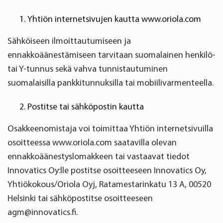
Yhtiön internetsivujen kautta www.oriola.com
Sähköiseen ilmoittautumiseen ja
ennakkoäänestämiseen tarvitaan suomalainen henkilö-
tai Y-tunnus sekä vahva tunnistautuminen
suomalaisilla pankkitunnuksilla tai mobiilivarmenteella.
Postitse tai sähköpostin kautta
Osakkeenomistaja voi toimittaa Yhtiön internetsivuilla
osoitteessa www.oriola.com saatavilla olevan
ennakkoäänestyslomakkeen tai vastaavat tiedot
Innovatics Oy:lle postitse osoitteeseen Innovatics Oy,
Yhtiökokous/Oriola Oyj, Ratamestarinkatu 13 A, 00520
Helsinki tai sähköpostitse osoitteeseen
agm@innovatics.fi.