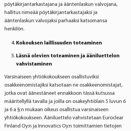
pöytäkirjantarkastajana ja ääntenlaskun valvojana,
hallitus nimeää pöytäkirjantarkastajaksi ja
ääntenlaskun valvojaksi parhaaksi katsomansa
henkilön.
Kokouksen laillisuuden toteaminen
Läsnä olevien toteaminen ja ääniluettelon
vahvistaminen
Varsinaiseen
yhtiökokoukseen
osallistuviksi
osakkeenomistajiksi katsotaan ne osakkeenomistajat,
jotka ovat äänestäneet ennakkoon tässä kutsussa
määritellyllä tavalla ja joilla on osakeyhtiölain 5 luvun 6
ja 6 a §:n mukaan oikeus osallistua varsinaiseen
yhtiökokoukseen. Ääniluettelo vahvistetaan Euroclear
Finland Oy:n ja Innovatics Oy:n toimittamien tietojen