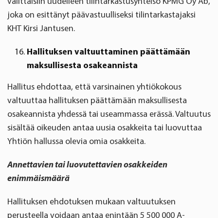
valittaisiin uudelleen tilintarkastusyhteisö KPMG Oy Ab,
joka on esittänyt päävastuulliseksi tilintarkastajaksi
KHT Kirsi Jantusen.
Hallituksen valtuuttaminen päättämään
maksullisesta osakeannista
Hallitus ehdottaa, että varsinainen yhtiökokous
valtuuttaa hallituksen päättämään maksullisesta
osakeannista yhdessä tai useammassa erässä. Valtuutus
sisältää oikeuden antaa uusia osakkeita tai luovuttaa
Yhtiön hallussa olevia omia osakkeita.
Annettavien tai luovutettavien osakkeiden
enimmäismäärä
Hallituksen ehdotuksen mukaan valtuutuksen
perusteella voidaan antaa enintään 5 500 000 A-