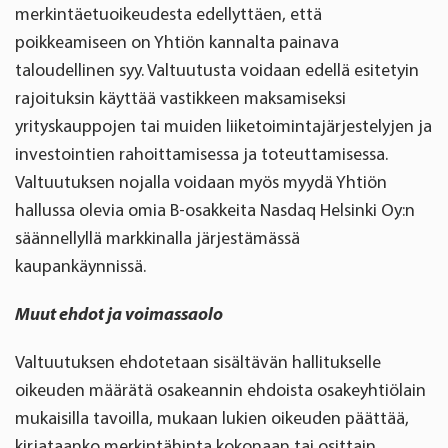
merkintäetuoikeudesta edellyttäen, että
poikkeamiseen on Yhtiön kannalta painava
taloudellinen syy. Valtuutusta voidaan edellä esitetyin
rajoituksin käyttää vastikkeen maksamiseksi
yrityskauppojen tai muiden liiketoimintajärjestelyjen ja
investointien rahoittamisessa ja toteuttamisessa.
Valtuutuksen nojalla voidaan myös myydä Yhtiön
hallussa olevia omia B-osakkeita Nasdaq Helsinki Oy:n
säännellyllä markkinalla järjestämässä
kaupankäynnissä.
Muut ehdot ja voimassaolo
Valtuutuksen ehdotetaan sisältävän hallitukselle
oikeuden määrätä osakeannin ehdoista osakeyhtiölain
mukaisilla tavoilla, mukaan lukien oikeuden päättää,
kirjataanko merkintähinta kokonaan tai osittain