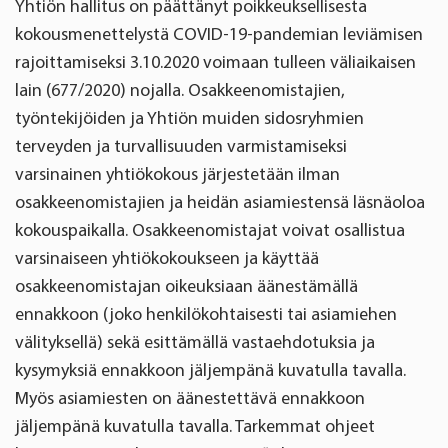
Yhtiön hallitus on päättänyt poikkeuksellisesta
kokousmenettelystä COVID-19-pandemian leviämisen
rajoittamiseksi 3.10.2020 voimaan tulleen väliaikaisen
lain (677/2020) nojalla. Osakkeenomistajien,
työntekijöiden ja Yhtiön muiden sidosryhmien
terveyden ja turvallisuuden varmistamiseksi
varsinainen yhtiökokous järjestetään ilman
osakkeenomistajien ja heidän asiamiestensä läsnäoloa
kokouspaikalla. Osakkeenomistajat voivat osallistua
varsinaiseen yhtiökokoukseen ja käyttää
osakkeenomistajan oikeuksiaan äänestämällä
ennakkoon (joko henkilökohtaisesti tai asiamiehen
välityksellä) sekä esittämällä vastaehdotuksia ja
kysymyksiä ennakkoon jäljempänä kuvatulla tavalla.
Myös asiamiesten on äänestettävä ennakkoon
jäljempänä kuvatulla tavalla. Tarkemmat ohjeet