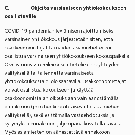
C. Ohjeita varsinaiseen yhtiökokoukseen
osallistuville
COVID-19-pandemian leviämisen rajoittamiseksi
varsinainen yhtiökokous järjestetään siten, että
osakkeenomistajat tai näiden asiamiehet ei voi
osallistua varsinaiseen yhtiökokoukseen kokouspaikalla.
Osallistumista reaaliaikaisen tietoliikenneyhteyden
välityksellä tai tallennetta varsinaisesta
yhtiökokouksesta ei ole saatavilla. Osakkeenomistajat
voivat osallistua kokoukseen ja käyttää
osakkeenomistajan oikeuksiaan vain äänestämällä
ennakkoon (joko henkilökohtaisesti tai asiamiehen
välityksellä), sekä esittämällä vastaehdotuksia ja
kysymyksiä ennakkoon jäljempänä kuvatulla tavalla.
Myös asiamiesten on äänestettävä ennakkoon