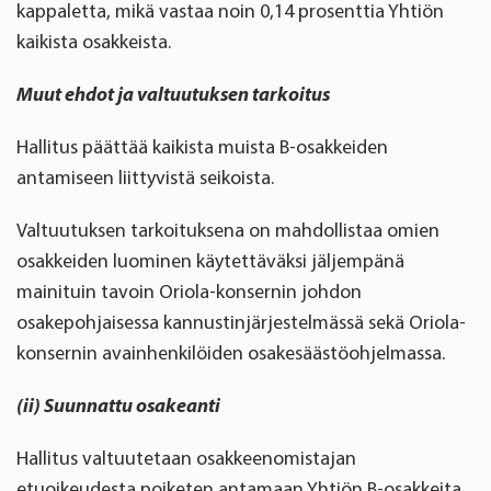
kappaletta, mikä vastaa noin 0,14 prosenttia Yhtiön
kaikista osakkeista.
Muut ehdot ja valtuutuksen tarkoitus
Hallitus päättää kaikista muista B-osakkeiden
antamiseen liittyvistä seikoista.
Valtuutuksen tarkoituksena on mahdollistaa omien
osakkeiden luominen käytettäväksi jäljempänä
mainituin tavoin Oriola-konsernin johdon
osakepohjaisessa kannustinjärjestelmässä sekä Oriola-
konsernin avainhenkilöiden osakesäästöohjelmassa.
(ii) Suunnattu osakeanti
Hallitus valtuutetaan osakkeenomistajan
etuoikeudesta poiketen antamaan Yhtiön B-osakkeita