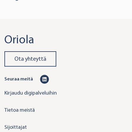
Oriola
Ota yhteyttä
L
Seuraa meitä
i
Kirjaudu digipalveluihin
n
k
Tietoa meistä
e
d
Sijoittajat
i