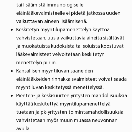
tai lisäämistä immunologiselle
eläinlääkevalmisteelle ei pidetä jatkossa uuden
vaikuttavan aineen lisäämisenä.
Keskitetyn myyntilupamenettelyn käyttöä
vahvistetaan; uusia vaikuttavia aineita sisältävät
ja muokatuista kudoksista tai soluista koostuvat
lääkevalmisteet velvoitetaan keskitetyn
menettelyn piiriin.
Kansallisen myyntiluvan saaneiden
eläinlääkkeiden rinnakkaisvalmisteet voivat saada
myyntiluvan keskitetyssä menettelyssä.
Pienten- ja keskisuurten yritysten mahdollisuuksia
käyttää keskitettyä myyntilupamenettelyä
tuetaan ja pk-yritysten toimintamahdollisuuksia
vahvistetaan myös muun muassa neuvonnan
avulla.