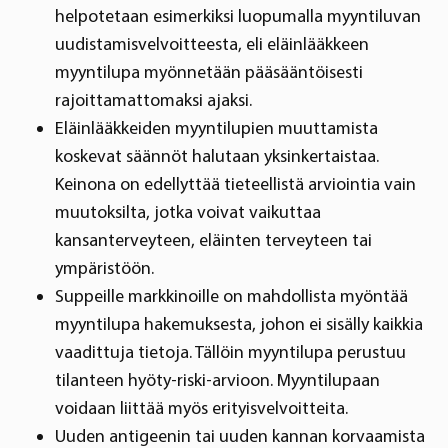
helpotetaan esimerkiksi luopumalla myyntiluvan
uudistamisvelvoitteesta, eli eläinlääkkeen
myyntilupa myönnetään pääsääntöisesti
rajoittamattomaksi ajaksi.
Eläinlääkkeiden myyntilupien muuttamista
koskevat säännöt halutaan yksinkertaistaa.
Keinona on edellyttää tieteellistä arviointia vain
muutoksilta, jotka voivat vaikuttaa
kansanterveyteen, eläinten terveyteen tai
ympäristöön.
Suppeille markkinoille on mahdollista myöntää
myyntilupa hakemuksesta, johon ei sisälly kaikkia
vaadittuja tietoja. Tällöin myyntilupa perustuu
tilanteen hyöty-riski-arvioon. Myyntilupaan
voidaan liittää myös erityisvelvoitteita.
Uuden antigeenin tai uuden kannan korvaamista