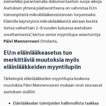
esimerkiksi parantamalla dokumentaation suoja-aikoja.
Asetuksen yhtenä päätavoitteena on vahvistaa EU:n
toimenpiteitä mikrobilääkeresistenssin torjumiseksi.
Eläimille käytetyistä mikrobilääkkeistä aletaan kerätä
tietoa vaiheittain 2–8 vuoden kuluessa asetuksen
soveltamisesta”, kertoo senior myyntilupa-asiantuntija
Päivi Mannervuori
Oriolasta
.
EU:n eläinlääkeasetus tuo
merkittäviä muutoksia myös
eläinlääkkeiden myyntilupiin
Tärkeimpiä eläinlääkkeiden myyntilupia koskevia
muutoksia Päivi Mannervuoren mukaan ovat seuraavat
asetuksen sisällöt:
Eläinlääkealan toimijoiden hallinnollista taakkaa