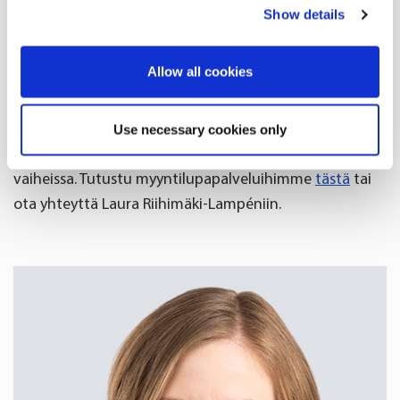
any time from the Cookie Declaration or by clicking on
osallistuu signaalien hallinnointiprosessiin.
Show details
the Privacy trigger icon.
Uuden eläinlääkeasetuksen kaikille EU:n jäsenvaltioiden
If you allow, we would also like to:
Allow all cookies
kielille käännettynä löydät
täältä
.
Collect information about your geographical
location which can be accurate to within several
Osaava myyntilupatiimimme on valmiina auttamaan
Use necessary cookies only
meters
sinua ihmis- ja eläinlääkkeiden elinkaaren kaikissa
Identify your device by actively scanning it for
vaiheissa. Tutustu myyntilupapalveluihimme
tästä
tai
specific characteristics (fingerprinting)
ota yhteyttä Laura Riihimäki-Lampéniin.
Find out more about how your personal data is processed
and set your preferences in the
details section
.
We use cookies to offer you a better user experience,
analyse traffic and for advertising. You may change your
preferences below or at any time later.