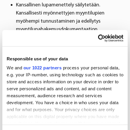
Kansallinen lupamenettely säilytetään.
Kansallisesti myönnettyjen myyntilupien
myöhempi tunnustaminen ja edellytys
myyntilupahakemusdokumentaation
täydellisestä arvioinnista vain kerran on kirjattu
asetukseen.
Eläinlääkemääräys on voimassa koko unionin
Responsible use of your data
alueella. Reseptivapaita eläinlääkevalmisteita voi
We and
our 1022 partners
process your personal data,
hankkia verkosta ja jäsenvaltiot voivat oman
e.g. your IP-number, using technology such as cookies to
harkintansa mukaan sallia verkkomyynnin myös
store and access information on your device in order to
reseptivalmisteille.
serve personalized ads and content, ad and content
Toimivaltaisten viranomaisten koordinointiryhmä
measurement, audience research and services
(CMDv) laatii vuosittain luettelon viite-
development. You have a choice in who uses your data
and for what purposes. Your privacy choices are only
eläinlääkevalmisteista, joiden
applicable on this digital property where you have made
valmisteyhteenvedot yhdenmukaistetaan. Lisäksi
your choices. You can change or withdraw your consent
CMDv antaa suosituksia lääketurvatoiminnasta ja