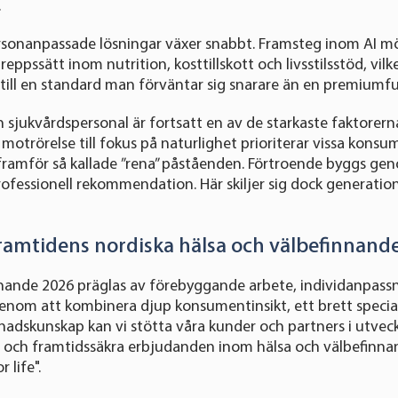
.
rsonanpassade lösningar växer snabbt. Framsteg inom AI mö
ppssätt inom nutrition, kosttillskott och livsstilsstöd, vilk
till en standard man förväntar sig snarare än en premiumfu
h sjukvårdspersonal är fortsatt en av de starkaste faktore
otrörelse till fokus på naturlighet prioriterar vissa konsum
t framför så kallade ”rena” påståenden. Förtroende byggs ge
ofessionell rekommendation. Här skiljer sig dock generation
framtidens nordiska hälsa och välbefinnand
nnande 2026 präglas av förebyggande arbete, individanpass
Genom att kombinera djup konsumentinsikt, ett brett speci
nadskunskap kan vi stötta våra kunder och partners i utvec
ga och framtidssäkra erbjudanden inom hälsa och välbefinna
 life".