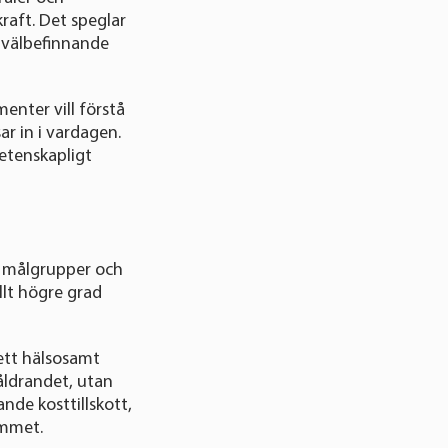
raft. Det speglar
t välbefinnande
enter vill förstå
ar in i vardagen.
etenskapligt
a målgrupper och
allt högre grad
 ett hälsosamt
åldrandet, utan
ande kosttillskott,
emmet.