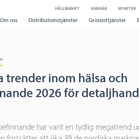
HÅLLBARHET
KARRIÄR
NYHETER
Om oss
Distributionstjänster
Grossisttjänster
er
a trender inom hälsa och
nnande 2026 för detaljhand
befinnande har varit en tydlig megatrend un
n fortsätter att öka. På de nordiska markna