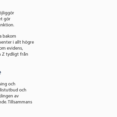
jliggör
et gör
nktion.
rna bakom
enter i allt högre
nom evidens,
 Z tydligt från
e
ning och
alistutbud och
klingen av
nde. Tillsammans