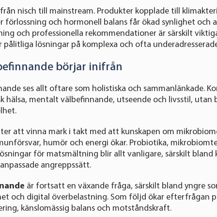
från nisch till mainstream. Produkter kopplade till klimakteri
 förlossning och hormonell balans får ökad synlighet och 
ning och professionella rekommendationer är särskilt viktig
 pålitliga lösningar på komplexa och ofta underadresserad
lbefinnande börjar inifrån
nande ses allt oftare som holistiska och sammanlänkade. Ko
isk hälsa, mentalt välbefinnande, utseende och livsstil, uta
lhet.
ter att vinna mark i takt med att kunskapen om mikrobiomet
unförsvar, humör och energi ökar. Probiotika, mikrobiomte
sningar för matsmältning blir allt vanligare, särskilt bla
danpassade angreppssätt.
nnande
är fortsatt en växande fråga, särskilt bland yngre so
t och digital överbelastning. Som följd ökar efterfrågan 
ering, känslomässig balans och motståndskraft.