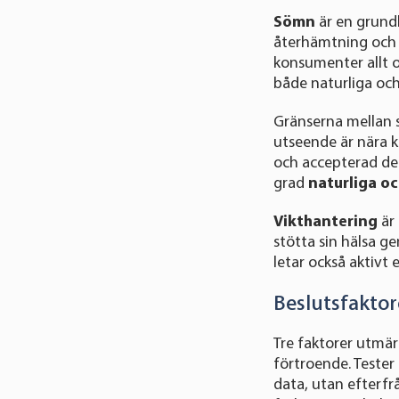
Sömn
är en grund
återhämtning och 
konsumenter allt o
både naturliga och
Gränserna mellan s
utseende är nära k
och accepterad del
grad
naturliga o
Vikthantering
är 
stötta sin hälsa g
letar också aktivt 
Beslutsfaktor
Tre faktorer utmär
förtroende. Tester
data, utan efterfr