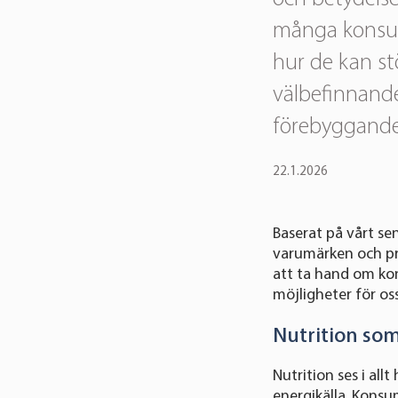
många konsum
hur de kan st
välbefinnand
förebyggande 
22.1.2026
Baserat på vårt s
varumärken och pr
att ta hand om ko
möjligheter för oss
Nutrition so
Nutrition ses i all
energikälla. Konsu