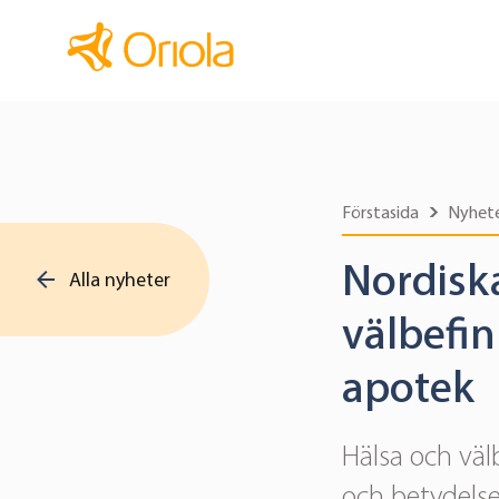
Förstasida
Nyhet
Nordisk
Alla nyheter
välbefi
apotek
Hälsa och väl
och betydelse