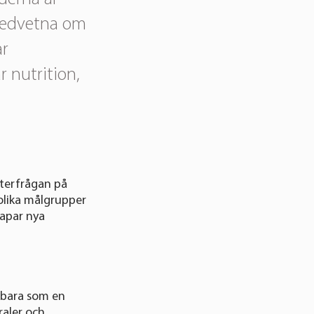
medvetna om
ar
 nutrition,
terfrågan på
olika målgrupper
kapar nya
e bara som en
raler och