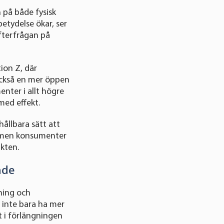
 på både fysisk
tydelse ökar, ser
fterfrågan på
ion Z, där
också en mer öppen
nter i allt högre
med effekt.
ållbara sätt att
t, men konsumenter
ikten.
nde
ning och
l inte bara ha mer
t i förlängningen