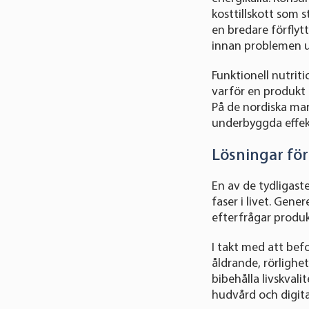
kosttillskott som 
en bredare förflyt
innan problemen u
Funktionell nutrit
varför en produkt 
På de nordiska mar
underbyggda effek
Lösningar för 
En av de tydligast
faser i livet. Gene
efterfrågar produk
I takt med att bef
åldrande, rörlighe
bibehålla livskvali
hudvård och digita