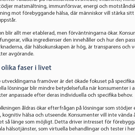
stödjer matsmältning, immunförsvar, energi och motståndsk
tning mot förebyggande hälsa, där människor vill stärka sit
ppstår.
ion blir allt mer etablerad, men förväntningarna ökar. Konsum
fungerar, vilka ingredienser den innehåller och hur den pass
knaderna, där hälsokunskapen är hög, är transparens och v
ter avgörande.
olika faser i livet
e utvecklingarna framöver är det ökade fokuset på specifik
rella lösningar blir mindre betydelsefulla när konsumenter i 
ter anpassade efter deras individuella och specifika behov.
olkningen åldras ökar efterfrågan på lösningar som stödjer
t, kognitiv hälsa och utseende. Konsumenter vill inte vända 
tet så länge som möjligt. Detta driver intresset för förebygg
la hälsotjänster, som virtuella behandlingar och tester i h