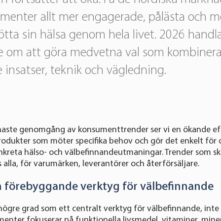
enter allt mer engagerade, pålästa och 
ötta sin hälsa genom hela livet. 2026 handl
e om att göra medvetna val som kombinerar
insatser, teknik och vägledning.
enaste genomgång av konsumenttrender ser vi en ökande ef
odukter som möter specifika behov och gör det enkelt för 
nkreta hälso- och välbefinnandeutmaningar. Trender som s
 alla, för varumärken, leverantörer och återförsäljare.
m förebyggande verktyg för välbefinnande
t högre grad som ett centralt verktyg för välbefinnande, int
menter fokuserar på funktionella livsmedel, vitaminer, mine