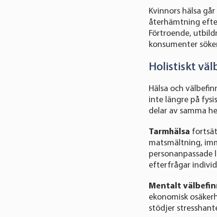
Kvinnors hälsa går 
återhämtning efter
Förtroende, utbild
konsumenter söker
Holistiskt vä
Hälsa och välbefin
inte längre på fys
delar av samma he
Tarmhälsa
fortsät
matsmältning, imm
personanpassade lö
efterfrågar indivi
Mentalt välbefi
ekonomisk osäkerhe
stödjer stresshant