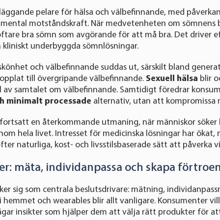
läggande pelare för hälsa och välbefinnande, med påverkan
mental motståndskraft. När medvetenheten om sömnens be
ftare bra sömn som avgörande för att må bra. Det driver e
 kliniskt underbyggda sömnlösningar.
könhet och välbefinnande suddas ut, särskilt bland generat
opplat till övergripande välbefinnande.
Sexuell hälsa
blir 
 av samtalet om välbefinnande. Samtidigt föredrar konsume
ch minimalt processade
alternativ, utan att kompromissa 
fortsatt en återkommande utmaning, när människor söker h
enom hela livet. Intresset för medicinska lösningar har öka
efter naturliga, kost- och livsstilsbaserade sätt att påverka v
er: mäta, individanpassa och skapa förtroe
ker sig som centrala beslutsdrivare: mätning, individanpass
 i hemmet och wearables blir allt vanligare. Konsumenter vil
ågar insikter som hjälper dem att välja rätt produkter för at