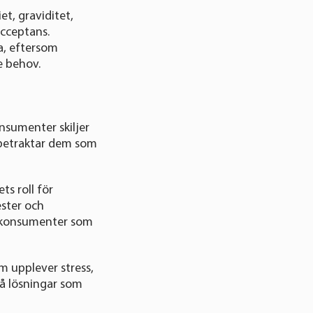
et, graviditet,
acceptans.
a, eftersom
e behov.
nsumenter skiljer
n betraktar dem som
s roll för
ster och
nd konsumenter som
m upplever stress,
på lösningar som