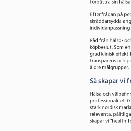
förbättra sin hälsa
Efterfrågan på pe
skräddarsydda angre
individanpassning 
Råd från hälso- oc
köpbeslut. Som en m
grad klinisk effek
transparens och pr
äldre målgrupper.
Så skapar vi 
Hälsa och välbefi
professionalitet. 
stark nordisk mark
relevanta, pålitli
skapar vi "health for