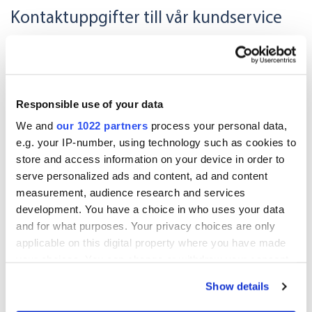
Kontaktuppgifter till vår kundservice
Här har vi samlat alla kontaktvägar till
kundservice
Responsible use of your data
We and
our 1022 partners
process your personal data,
Oriola4Care webshopen för alla våra
e.g. your IP-number, using technology such as cookies to
kunder
store and access information on your device in order to
serve personalized ads and content, ad and content
Välkommen att logga in för att beställa
measurement, audience research and services
development. You have a choice in who uses your data
vaccin
and for what purposes. Your privacy choices are only
applicable on this digital property where you have made
your choices. You can change or withdraw your consent
Formulär och mallar
any time from the Cookie Declaration or by clicking on
Show details
the Privacy trigger icon.
Är du inte kund hos Oriola, fyll i vårt ny