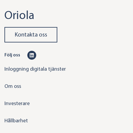
Oriola
Kontakta oss
L
Följ oss
i
Inloggning digitala tjänster
n
k
Om oss
e
d
Investerare
i
n
Hållbarhet