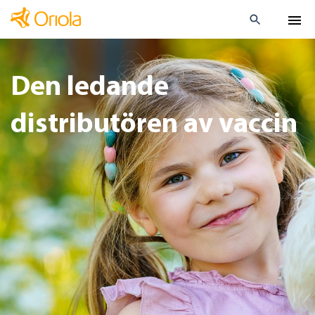
Den ledande
distributören av vaccin