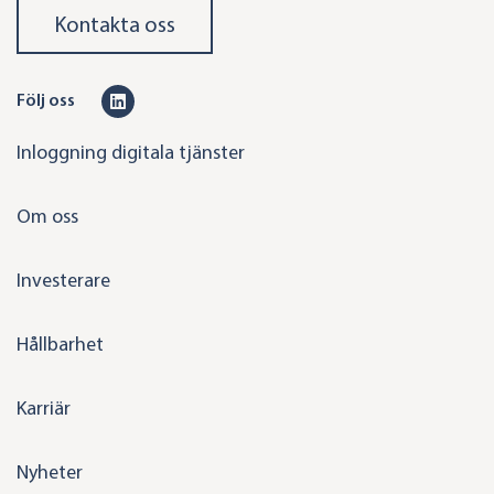
Kontakta oss
L
Följ oss
i
Inloggning digitala tjänster
n
k
Om oss
e
d
Investerare
i
n
Hållbarhet
Karriär
Nyheter