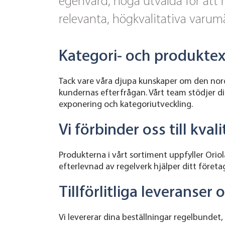
egenvård, noga utvalda för att 
relevanta, högkvalitativa varu
Kategori- och produktexp
Tack vare våra djupa kunskaper om den nord
kundernas efterfrågan. Vårt team stödjer di
exponering och kategoriutveckling.
Vi förbinder oss till kva
Produkterna i vårt sortiment uppfyller Orio
efterlevnad av regelverk hjälper ditt före
Tillförlitliga leveranse
Vi levererar dina beställningar regelbundet, 