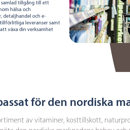
samlad tillgång till ett
inom hälsa och
r, detaljhandel och e-
llförlitliga leveranser samt
g att växa din verksamhet
passat för den nordiska 
rtiment av vitaminer, kosttillskott, naturp