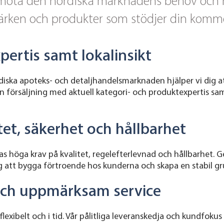
möta den nordiska marknadens behov och rege
märken och produkter som stödjer din komme
ertis samt lokalinsikt
iska apoteks- och detaljhandelsmarknaden hjälper vi dig a
n försäljning med aktuell kategori- och produktexpertis sam
litet, säkerhet och hållbarhet
las höga krav på kvalitet, regelefterlevnad och hållbarhet.
tag att bygga förtroende hos kunderna och skapa en stabil g
r och uppmärksam service
flexibelt och i tid. Vår pålitliga leveranskedja och kundfokus