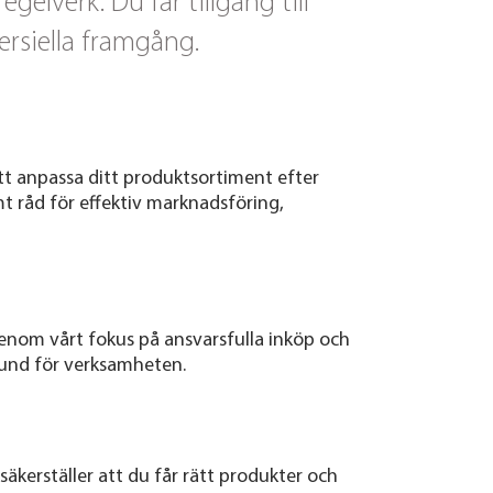
lverk. Du får tillgång till
rsiella framgång.
tt anpassa ditt produktsortiment efter
t råd för effektiv marknadsföring,
 Genom vårt fokus på ansvarsfulla inköp och
rund för verksamheten.
 säkerställer att du får rätt produkter och