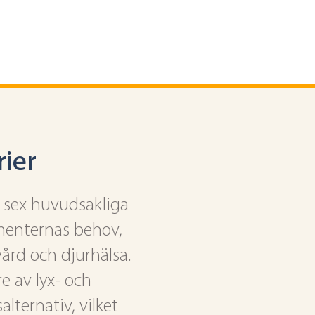
ier
r sex huvudsakliga
menternas behov,
vård och djurhälsa.
e av lyx- och
lternativ, vilket