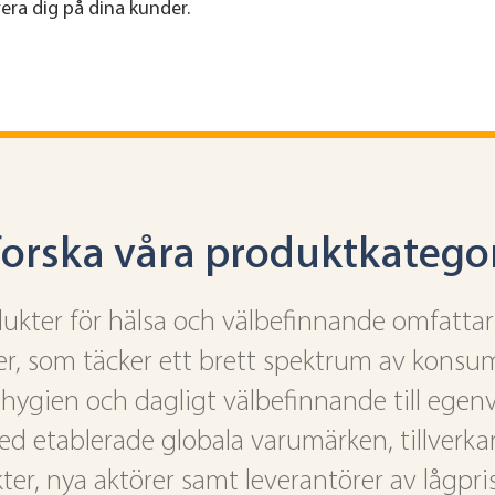
era dig på dina kunder.
forska våra produktkategor
dukter för hälsa och välbefinnande omfatta
er, som täcker ett brett spektrum av konsu
g hygien och dagligt välbefinnande till egen
ed etablerade globala varumärken, tillverkar
, nya aktörer samt leverantörer av lågprisa