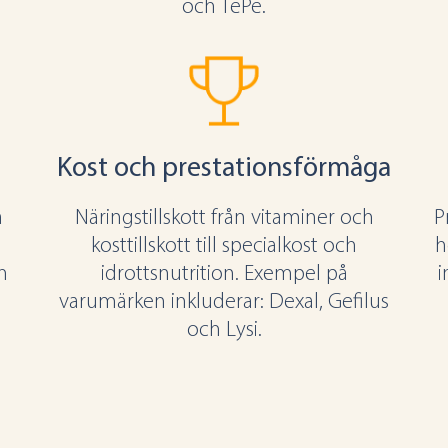
och TePe.
Kost och prestationsförmåga
a
Näringstillskott från vitaminer och
P
kosttillskott till specialkost och
h
h
idrottsnutrition. Exempel på
i
varumärken inkluderar: Dexal, Gefilus
:
och Lysi.