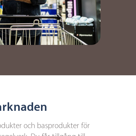
marknaden
rodukter och basprodukter för