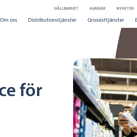
HÅLLBARHET
KARRIÄR
NYHETER
Om oss
Distributionstjänster
Grossisttjänster
ce för