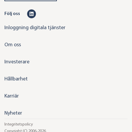
L
Följ oss
i
Inloggning digitala tjänster
n
k
Om oss
e
d
Investerare
i
n
Hållbarhet
Karriär
Nyheter
Integritetspolicy
Copyright (C) 2006-2026