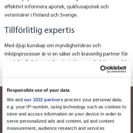
effektivt informera apotek, sjukhusapotek och
veterinärer i Finland och Sverige.
Tillförlitlig expertis
Med djup kunskap om myndighetskrav och
inköpsprocesser är vi en säker och kravenlig partner för
apotek, vårdgivare och veterinärer som behöver snabb
tillgång till licensläkemedel.
Responsible use of your data
We and
our 1022 partners
process your personal data,
Vill du veta mer?
e.g. your IP-number, using technology such as cookies to
store and access information on your device in order to
Våra experter finns här för att svara på dina frågor
serve personalized ads and content, ad and content
och berätta mer om våra tjänster. Oavsett om du
measurement, audience research and services