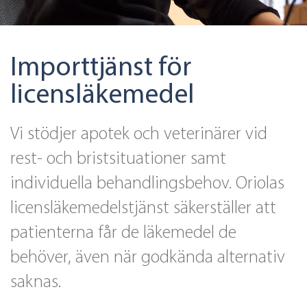
Importtjänst för
licensläkemedel
Vi stödjer apotek och veterinärer vid
rest- och bristsituationer samt
individuella behandlingsbehov. Oriolas
licensläkemedelstjänst säkerställer att
patienterna får de läkemedel de
behöver, även när godkända alternativ
saknas.