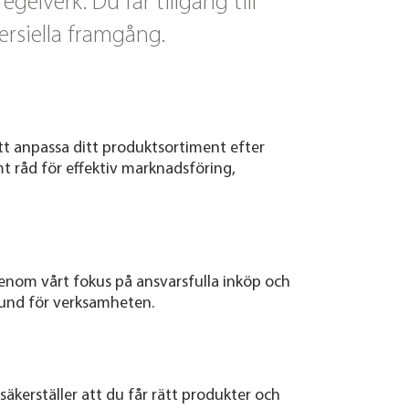
lverk. Du får tillgång till
rsiella framgång.
tt anpassa ditt produktsortiment efter
t råd för effektiv marknadsföring,
 Genom vårt fokus på ansvarsfulla inköp och
rund för verksamheten.
 säkerställer att du får rätt produkter och