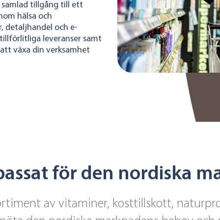
samlad tillgång till ett
inom hälsa och
r, detaljhandel och e-
llförlitliga leveranser samt
g att växa din verksamhet
passat för den nordiska 
rtiment av vitaminer, kosttillskott, naturp