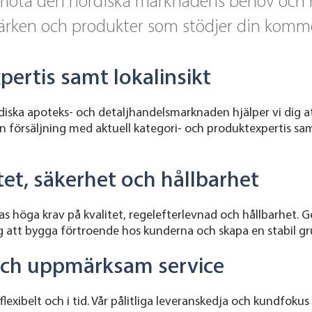
möta den nordiska marknadens behov och rege
märken och produkter som stödjer din komme
ertis samt lokalinsikt
iska apoteks- och detaljhandelsmarknaden hjälper vi dig a
n försäljning med aktuell kategori- och produktexpertis sam
litet, säkerhet och hållbarhet
las höga krav på kvalitet, regelefterlevnad och hållbarhet.
tag att bygga förtroende hos kunderna och skapa en stabil g
r och uppmärksam service
flexibelt och i tid. Vår pålitliga leveranskedja och kundfokus