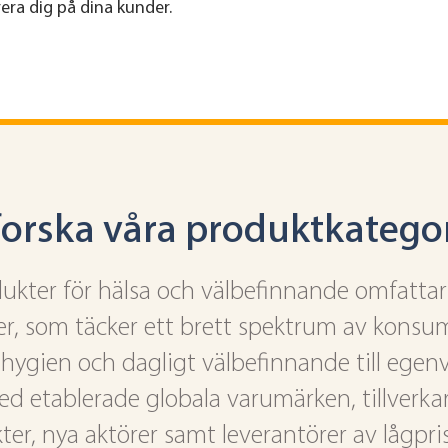
era dig på dina kunder.
forska våra produktkategor
dukter för hälsa och välbefinnande omfatta
er, som täcker ett brett spektrum av konsu
g hygien och dagligt välbefinnande till egen
ed etablerade globala varumärken, tillverkar
, nya aktörer samt leverantörer av lågprisa