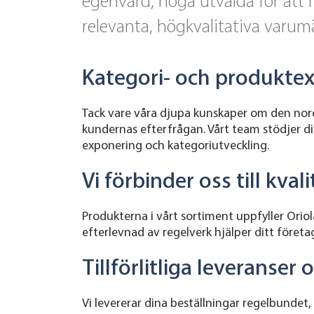
egenvård, noga utvalda för att 
relevanta, högkvalitativa varu
Kategori- och produktexp
Tack vare våra djupa kunskaper om den nord
kundernas efterfrågan. Vårt team stödjer di
exponering och kategoriutveckling.
Vi förbinder oss till kva
Produkterna i vårt sortiment uppfyller Orio
efterlevnad av regelverk hjälper ditt före
Tillförlitliga leveranse
Vi levererar dina beställningar regelbundet, 