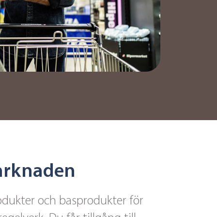
marknaden
rodukter och basprodukter för