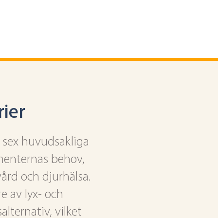
ier
r sex huvudsakliga
menternas behov,
vård och djurhälsa.
e av lyx- och
lternativ, vilket