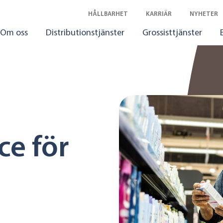
HÅLLBARHET
KARRIÄR
NYHETER
Om oss
Distributionstjänster
Grossisttjänster
ce för