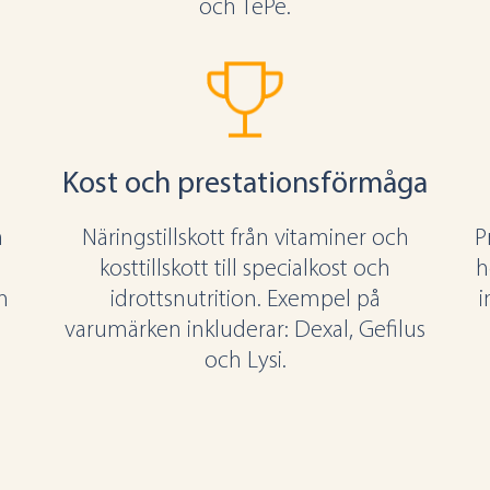
och TePe.
Kost och prestationsförmåga
a
Näringstillskott från vitaminer och
P
kosttillskott till specialkost och
h
h
idrottsnutrition. Exempel på
i
varumärken inkluderar: Dexal, Gefilus
:
och Lysi.