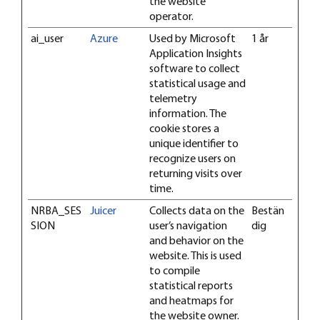
the website
operator.
ai_user
Azure
Used by Microsoft
1 år
Application Insights
software to collect
statistical usage and
telemetry
information. The
cookie stores a
unique identifier to
recognize users on
returning visits over
time.
NRBA_SES
Juicer
Collects data on the
Bestän
SION
user’s navigation
dig
and behavior on the
website. This is used
to compile
statistical reports
and heatmaps for
the website owner.