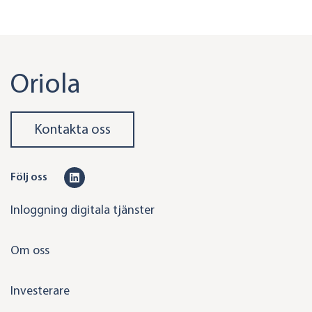
Oriola
Kontakta oss
L
Följ oss
i
Inloggning digitala tjänster
n
k
Om oss
e
d
Investerare
i