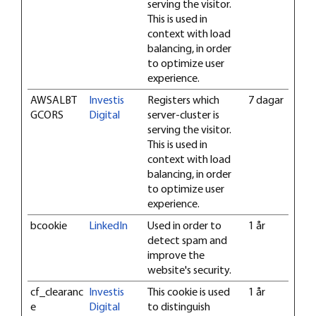
serving the visitor.
This is used in
context with load
balancing, in order
to optimize user
experience.
AWSALBT
Investis
Registers which
7 dagar
GCORS
Digital
server-cluster is
serving the visitor.
This is used in
context with load
balancing, in order
to optimize user
experience.
bcookie
LinkedIn
Used in order to
1 år
detect spam and
improve the
website's security.
cf_clearanc
Investis
This cookie is used
1 år
e
Digital
to distinguish