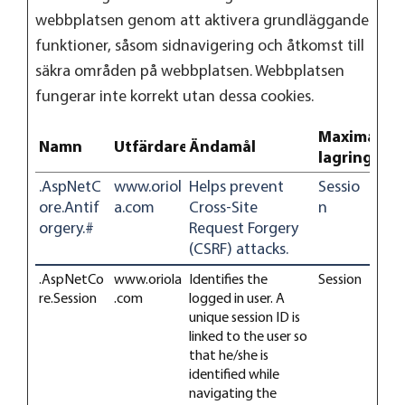
webbplatsen genom att aktivera grundläggande
funktioner, såsom sidnavigering och åtkomst till
säkra områden på webbplatsen. Webbplatsen
fungerar inte korrekt utan dessa cookies.
Maximal
Namn
Utfärdare
Ändamål
lagringstid
.AspNetC
www.oriol
Helps prevent
Sessio
ore.Antif
a.com
Cross-Site
n
orgery.#
Request Forgery
(CSRF) attacks.
.AspNetCo
www.oriola
Identifies the
Session
re.Session
.com
logged in user. A
unique session ID is
linked to the user so
that he/she is
identified while
navigating the