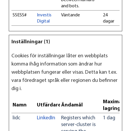
and bots.
SSESS#
Investis
Väntande
24
Digital
dagar
Inställningar (1)
Cookies för inställningar låter en webbplats
komma ihåg information som ändrar hur
webbplatsen fungerar eller visas. Detta kan t.ex.
vara föredraget språk eller regionen du befinner
dig i.
Maximal
Namn
Utfärdare
Ändamål
lagringstid
lidc
LinkedIn
Registers which
1 dag
server-cluster is