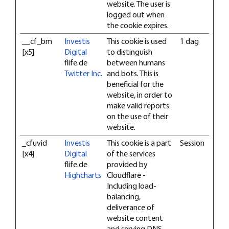
website. The user is
logged out when
the cookie expires.
__cf_bm
Investis
This cookie is used
1 dag
[x5]
Digital
to distinguish
flife.de
between humans
Twitter Inc.
and bots. This is
beneficial for the
website, in order to
make valid reports
on the use of their
website.
_cfuvid
Investis
This cookie is a part
Session
[x4]
Digital
of the services
flife.de
provided by
Highcharts
Cloudflare -
Including load-
balancing,
deliverance of
website content
and serving DNS