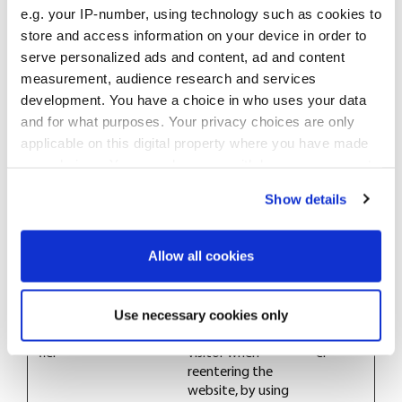
e.g. your IP-number, using technology such as cookies to
BID
a.com
used to
månad
store and access information on your device in order to
distinguish the
er
browser that the
serve personalized ads and content, ad and content
visitor is using.
measurement, audience research and services
The server
development. You have a choice in who uses your data
automatically
and for what purposes. Your privacy choices are only
assigns an ID
applicable on this digital property where you have made
string to that
your choices. You can change or withdraw your consent
browser, so that
any time from the Cookie Declaration or by clicking on
Show details
the website can
the Privacy trigger icon.
identify the
visitor again
If you allow, we would also like to:
Allow all cookies
when reentering
Collect information about your geographical
the website.
location which can be accurate to within several
.EPiForm_V
www.oriola
This cookie is used
3
Use necessary cookies only
meters
isitorIdenti
.com
to identify the
månad
fier
visitor when
er
Identify your device by actively scanning it for
reentering the
specific characteristics (fingerprinting)
website, by using