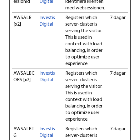
essionId
Digital
identifiera klienten
med websessionen.
AWSALB
Investis
Registers which
7 dagar
[x2]
Digital
server-cluster is
serving the visitor.
This is used in
context with load
balancing, in order
to optimize user
experience.
AWSALBC
Investis
Registers which
7 dagar
ORS [x2]
Digital
server-cluster is
serving the visitor.
This is used in
context with load
balancing, in order
to optimize user
experience.
AWSALBT
Investis
Registers which
7 dagar
G
Digital
server-cluster is