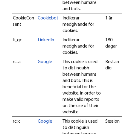
between humans
and bots.
CookieCon
Cookiebot
Indikerar
1 år
sent
medgivande för
cookies.
li_gc
LinkedIn
Indikerar
180
medgivande för
dagar
cookies.
rc::a
Google
This cookie is used
Bestän
to distinguish
dig
between humans
and bots. This is
beneficial for the
website, in order to
make valid reports
on the use of their
website.
rc::c
Google
This cookie is used
Session
to distinguish
between humans