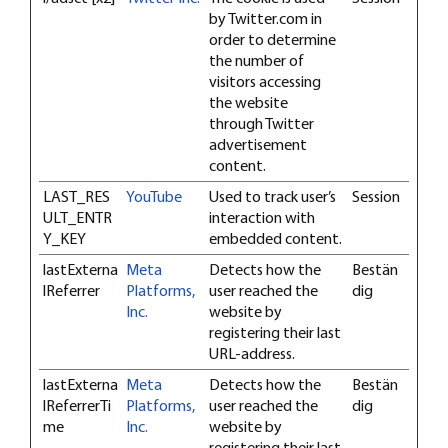
by Twitter.com in
order to determine
the number of
visitors accessing
the website
through Twitter
advertisement
content.
LAST_RES
YouTube
Used to track user’s
Session
ULT_ENTR
interaction with
Y_KEY
embedded content.
lastExterna
Meta
Detects how the
Bestän
lReferrer
Platforms,
user reached the
dig
Inc.
website by
registering their last
URL-address.
lastExterna
Meta
Detects how the
Bestän
lReferrerTi
Platforms,
user reached the
dig
me
Inc.
website by
registering their last