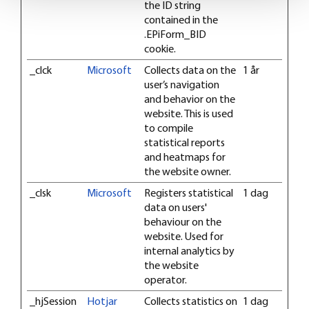
Find out more about how your personal data is processed
the ID string
and set your preferences in the
details section
.
contained in the
.EPiForm_BID
cookie.
We use cookies to offer you a better user experience,
analyse traffic and for advertising. You may change your
_clck
Microsoft
Collects data on the
1 år
user’s navigation
preferences below or at any time later.
and behavior on the
website. This is used
to compile
statistical reports
and heatmaps for
the website owner.
_clsk
Microsoft
Registers statistical
1 dag
data on users'
behaviour on the
website. Used for
internal analytics by
the website
operator.
_hjSession
Hotjar
Collects statistics on
1 dag