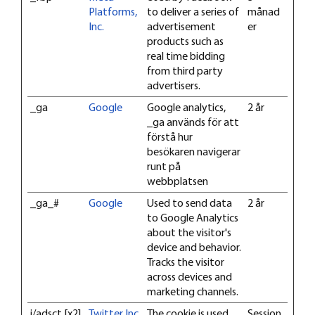
Platforms,
to deliver a series of
månad
Inc.
advertisement
er
products such as
real time bidding
from third party
advertisers.
_ga
Google
Google analytics,
2 år
_ga används för att
förstå hur
besökaren navigerar
runt på
webbplatsen
_ga_#
Google
Used to send data
2 år
to Google Analytics
about the visitor's
device and behavior.
Tracks the visitor
across devices and
marketing channels.
i/adsct [x2]
Twitter Inc.
The cookie is used
Session