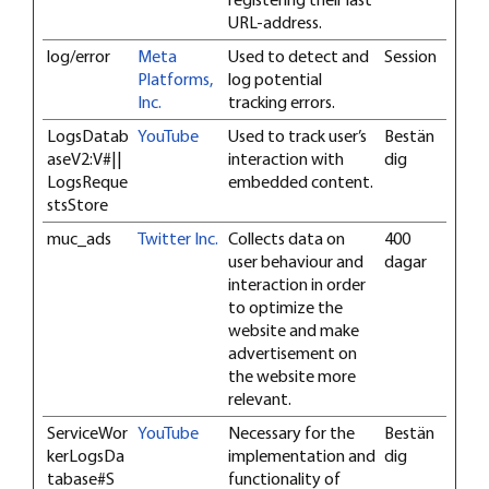
URL-address.
log/error
Meta
Used to detect and
Session
Platforms,
log potential
Inc.
tracking errors.
LogsDatab
YouTube
Used to track user’s
Bestän
aseV2:V#||
interaction with
dig
LogsReque
embedded content.
stsStore
muc_ads
Twitter Inc.
Collects data on
400
user behaviour and
dagar
interaction in order
to optimize the
website and make
advertisement on
the website more
relevant.
ServiceWor
YouTube
Necessary for the
Bestän
kerLogsDa
implementation and
dig
tabase#S
functionality of