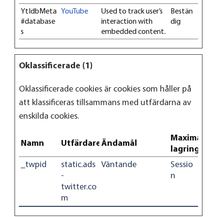
YtIdbMeta
YouTube
Used to track user’s
Bestän
#database
interaction with
dig
s
embedded content.
Oklassificerade (1)
Oklassificerade cookies är cookies som håller på
att klassificeras tillsammans med utfärdarna av
enskilda cookies.
Maximal
Namn
Utfärdare
Ändamål
lagringstid
_twpid
static.ads
Väntande
Sessio
-
n
twitter.co
m