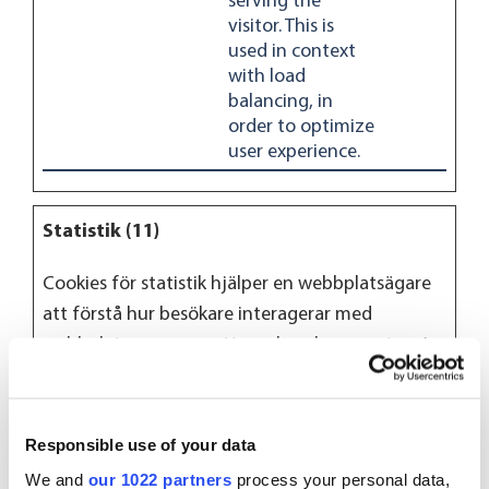
serving the
visitor. This is
used in context
with load
balancing, in
order to optimize
user experience.
Statistik (11)
Cookies för statistik hjälper en webbplatsägare
att förstå hur besökare interagerar med
webbplatser genom att samla och rapportera in
information anonymt.
Maximal
Namn
Utfärdare
Ändamål
Responsible use of your data
lagringstid
We and
our 1022 partners
process your personal data,
.EPiForm_
www.oriol
This cookie is
3