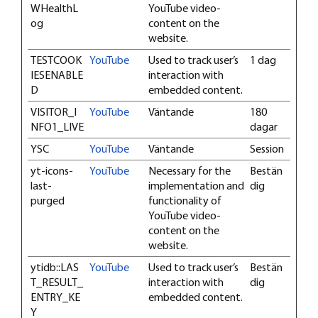
WHealthL
YouTube video-
og
content on the
website.
TESTCOOK
YouTube
Used to track user’s
1 dag
IESENABLE
interaction with
D
embedded content.
VISITOR_I
YouTube
Väntande
180
NFO1_LIVE
dagar
YSC
YouTube
Väntande
Session
yt-icons-
YouTube
Necessary for the
Bestän
last-
implementation and
dig
purged
functionality of
YouTube video-
content on the
website.
ytidb::LAS
YouTube
Used to track user’s
Bestän
T_RESULT_
interaction with
dig
ENTRY_KE
embedded content.
Y