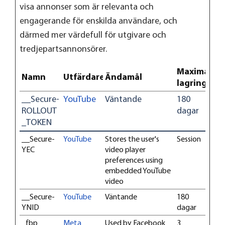
visa annonser som är relevanta och
engagerande för enskilda användare, och
därmed mer värdefull för utgivare och
tredjepartsannonsörer.
Maximal
Namn
Utfärdare
Ändamål
lagringstid
__Secure-
YouTube
Väntande
180
ROLLOUT
dagar
_TOKEN
__Secure-
YouTube
Stores the user's
Session
YEC
video player
preferences using
embedded YouTube
video
__Secure-
YouTube
Väntande
180
YNID
dagar
_fbp
Meta
Used by Facebook
3