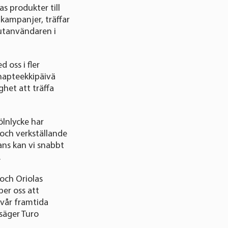
s produkter till
 kampanjer, träffar
lutanvändaren i
 oss i fler
napteekkipäivä
het att träffa
ölnlycke har
 och verkställande
ans kan vi snabbt
.
 och Oriolas
per oss att
 vår framtida
säger Turo