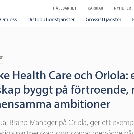
HÅLLBARHET
KARRIÄR
NYHETER
Om oss
Distributionstjänster
Grossisttjänster
er
e Health Care och Oriola: 
kap byggt på förtroende, 
mensamma ambitioner
rua, Brand Manager på Oriola, ger ett exemp
ariga partnerskap som skapar mervärde båd