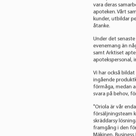
vara deras samarbe
apoteken. Vårt sama
kunder, utbildar p
åtanke.
Under det senaste å
evenemang än någo
samt Arktiset apte
apotekspersonal, 
Vi har också bildat
ingående produktku
förmåga, medan ap
svara på behov, fö
"Oriola är vår enda
försäljningsteam ko
skräddarsy lösning
framgång i den för
Mäkinen, Business