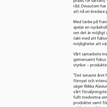
praxis för sårvård
råd. Dessutom har 
att nå en bredare 
Med tanke på fram
spelar en nyckelrol
om det är möjligt 
takt med att hälso
möjligheter att vä
Vårt samarbete me
gemensamt fokus på
styrkor – produkte
"Det senaste året 
förnyat och intensi
säger Riikka Alasi
vårt försäljningst
fullt medvetna om 
produkter samt fö