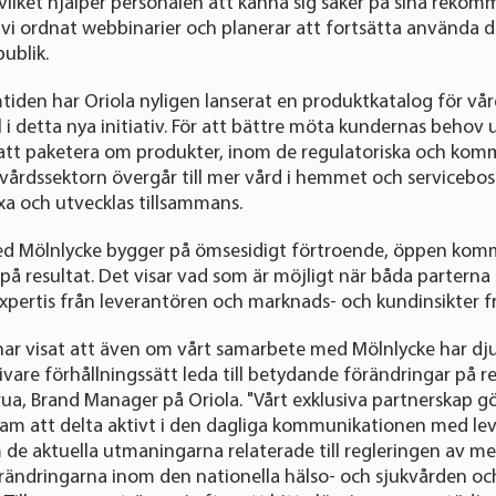
, vilket hjälper personalen att känna sig säker på sina rek
vi ordnat webbinarier och planerar att fortsätta använda d
publik.
tiden har Oriola nyligen lanserat en produktkatalog för vå
l i detta nya initiativ. För att bättre möta kundernas behov 
att paketera om produkter, inom de regulatoriska och komme
vårdssektorn övergår till mer vård i hemmet och servicebost
xa och utvecklas tillsammans.
d Mölnlycke bygger på ömsesidigt förtroende, öppen komm
 resultat. Det visar vad som är möjligt när båda parterna
xpertis från leverantören och marknads- och kundinsikter f
har visat att även om vårt samarbete med Mölnlycke har dju
vare förhållningssätt leda till betydande förändringar på rela
urua, Brand Manager på Oriola. "Vårt exklusiva partnerskap gö
eam att delta aktivt i den dagliga kommunikationen med lev
de aktuella utmaningarna relaterade till regleringen av me
rändringarna inom den nationella hälso- och sjukvården oc