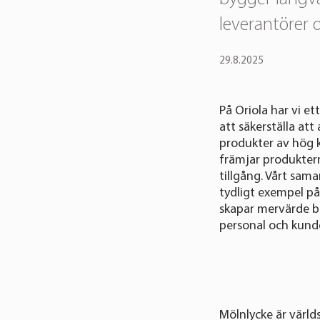
leverantörer 
29.8.2025
På Oriola har vi e
att säkerställa att
produkter av hög k
främjar produktern
tillgång. Vårt sam
tydligt exempel på
skapar mervärde b
personal och kund
Mölnlycke är värld