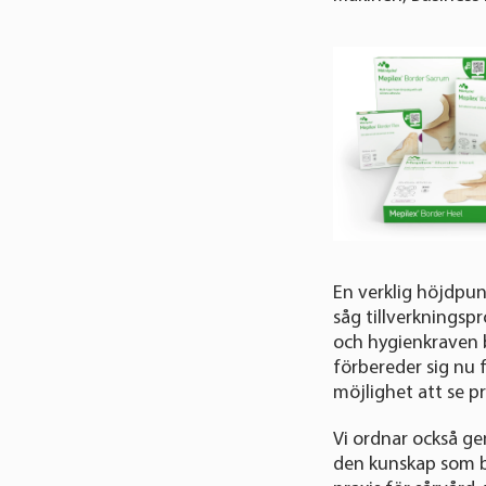
En verklig höjdpunk
såg tillverkningspr
och hygienkraven 
förbereder sig nu 
möjlighet att se 
Vi ordnar också g
den kunskap som be