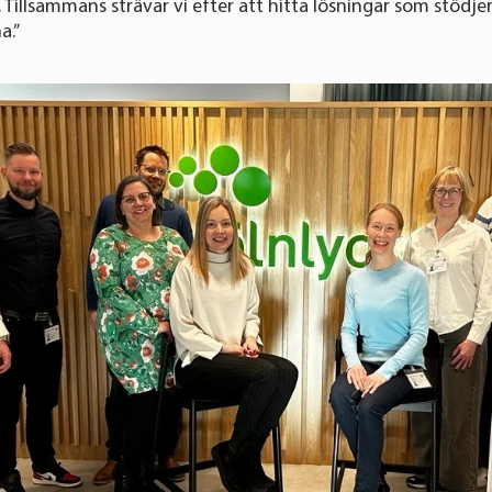
Tillsammans strävar vi efter att hitta lösningar som stödj
a.”