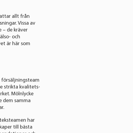
tar allt från
ningar. Vissa av
 – de kräver
älso- och
 Det är här som
rt försäljningsteam
 strikta kvalitets-
rket. Mölnlycke
t ge dem samma
ar.
oteksteamen har
aper till bästa