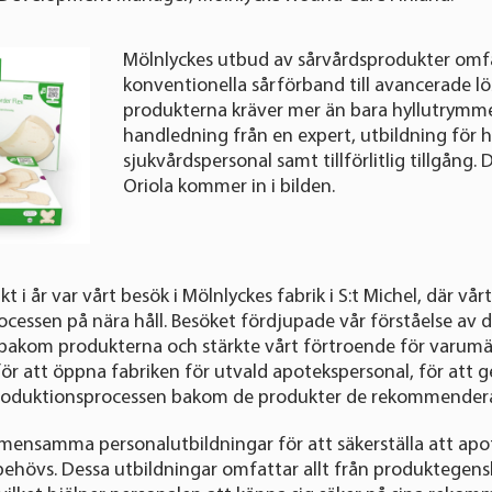
Mölnlyckes utbud av sårvårdsprodukter omfat
konventionella sårförband till avancerade lös
produkterna kräver mer än bara hyllutrymme
handledning från en expert, utbildning för h
sjukvårdspersonal samt tillförlitlig tillgång.
Oriola kommer in i bilden.
t i år var vårt besök i Mölnlyckes fabrik i S:t Michel, där vå
ocessen på nära håll. Besöket fördjupade vår förståelse av de
bakom produkterna och stärkte vårt förtroende för varumä
för att öppna fabriken för utvald apotekspersonal, för at
produktionsprocessen bakom de produkter de rekommender
emensamma personalutbildningar för att säkerställa att ap
hövs. Dessa utbildningar omfattar allt från produktegensk