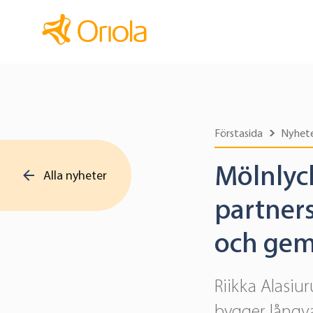
Förstasida
Nyhet
Mölnlyck
Alla nyheter
partners
och ge
Riikka Alasiu
bygger långv