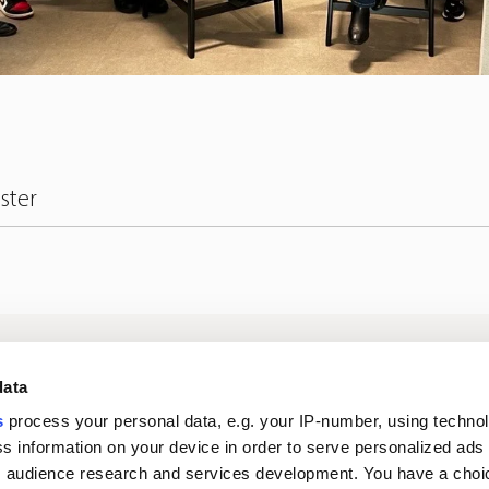
nster
Inloggning digitala
Om oss
In
data
tjänster
s
process your personal data, e.g. your IP-number, using techno
s information on your device in order to serve personalized ads
Karriär
Nyheter
 audience research and services development. You have a choi