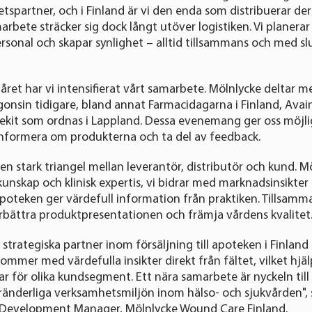
tspartner, och i Finland är vi den enda som distribuerar dera
rbete sträcker sig dock långt utöver logistiken. Vi planerar
ersonal och skapar synlighet – alltid tillsammans och med s
ret har vi intensifierat vårt samarbete. Mölnlycke deltar med
nsin tidigare, bland annat Farmacidagarna i Finland, Avai
ekit som ordnas i Lappland. Dessa evenemang ger oss möjlig
informera om produkterna och ta del av feedback.
 en stark triangel mellan leverantör, distributör och kund. M
nskap och klinisk expertis, vi bidrar med marknadsinsikter
oteken ger värdefull information från praktiken. Tillsamm
rbättra produktpresentationen och främja vårdens kvalitet
 strategiska partner inom försäljning till apoteken i Finland
mmer med värdefulla insikter direkt från fältet, vilket hjäl
ar för olika kundsegment. Ett nära samarbete är nyckeln till
änderliga verksamhetsmiljön inom hälso- och sjukvården", 
 Development Manager, Mölnlycke Wound Care Finland.