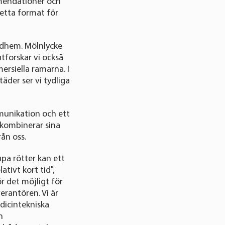
ommendationer och
etta format för
rdhem. Mölnlycke
utforskar vi också
rsiella ramarna. I
äder ser vi tydliga
unikation och ett
 kombinerar sina
rån oss.
pa rötter kan ett
tivt kort tid",
r det möjligt för
erantören. Vi är
dicintekniska
h