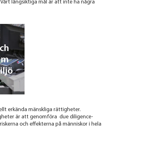
Vårt långsiktiga mål är att inte ha några
och
am
iljö
ellt erkända mänskliga rättigheter.
igheter är att genomföra due diligence-
skerna och effekterna på människor i hela