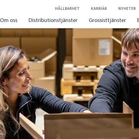
HÅLLBARHET
KARRIÄR
NYHETER
Om oss
Distributionstjänster
Grossisttjänster