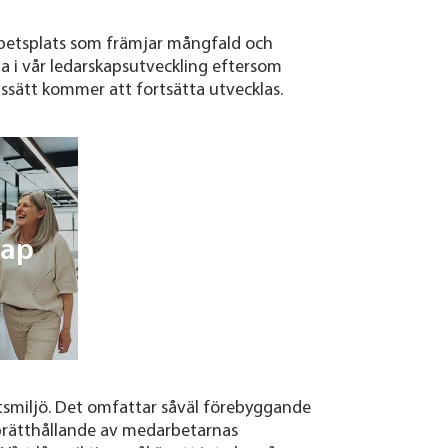
 arbetsplats som främjar mångfald och
a i vår ledarskapsutveckling eftersom
etssätt kommer att fortsätta utvecklas.
kap
tsmiljö. Det omfattar såväl förebyggande
prätthållande av medarbetarnas