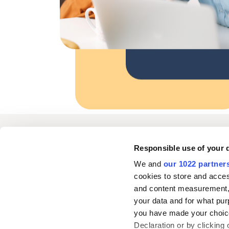
Oriola
Responsible use of your 
We and
our 1022 partner
cookies to store and acces
Kontakta oss
and content measurement,
your data and for what pur
you have made your choice
Följ oss
L
Declaration or by clicking 