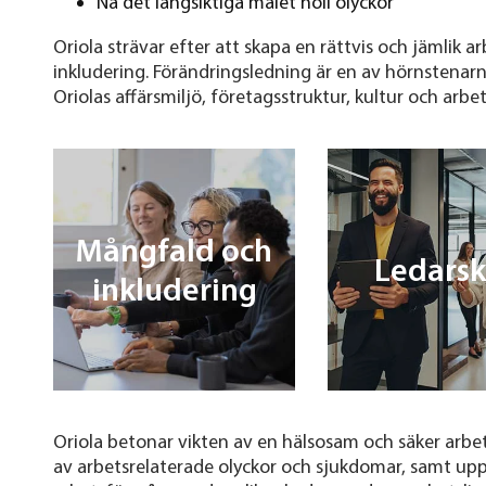
Nå det långsiktiga målet noll olyckor
Oriola strävar efter att skapa en rättvis och jämlik
inkludering. Förändringsledning är en av hörnstenarn
Oriolas affärsmiljö, företagsstruktur, kultur och arb
Mångfald och
Ledars
inkludering
Oriola betonar vikten av en hälsosam och säker arbe
av arbetsrelaterade olyckor och sjukdomar, samt up