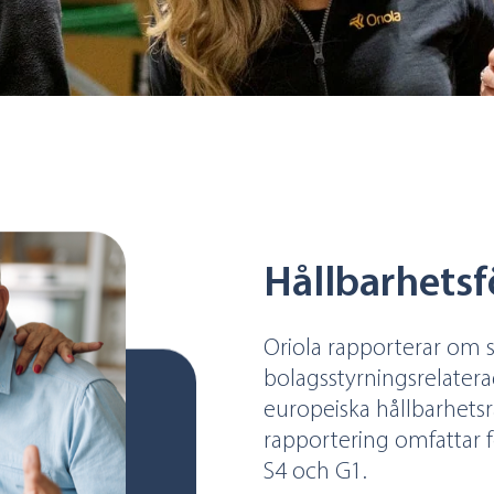
Hållbarhetsf
Oriola rapporterar om s
bolagsstyrningsrelater
europeiska hållbarhetsr
rapportering omfattar fö
S4 och G1.