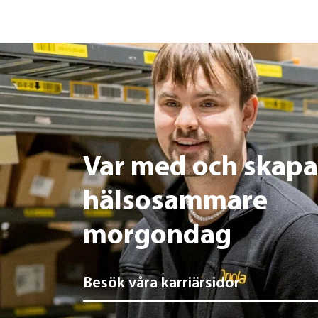
Var med och skapa
hälsosammare
morgondag
Besök våra karriärsidor