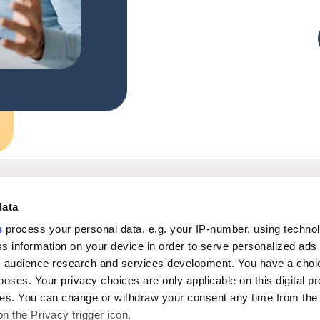
Inloggning digitala
Om oss
In
data
tjänster
s
process your personal data, e.g. your IP-number, using techno
s information on your device in order to serve personalized ads
Karriär
Nyheter
 audience research and services development. You have a choi
poses. Your privacy choices are only applicable on this digital p
s. You can change or withdraw your consent any time from the
on the Privacy trigger icon.