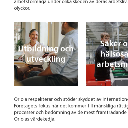
arbetsförmåga under olika skeden av deras arbetsliv. 
olyckor.
Säker 
Utbildning och
hälsos
utveckling
arbetsm
Oriola respekterar och stöder skyddet av internation
Företagets fokus när det kommer till mänskliga rätt
processer och bedömning av de mest framträdande ri
Oriolas värdekedja.