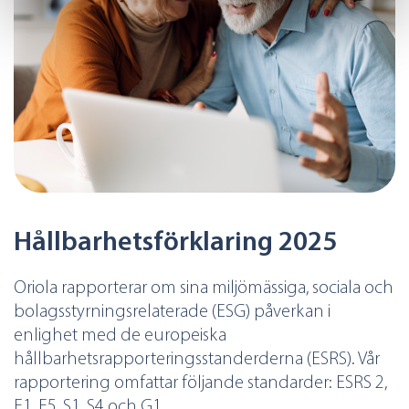
specific characteristics (fingerprinting)
Find out more about how your personal data is processed
and set your preferences in the
details section
.
We use cookies to offer you a better user experience,
analyse traffic and for advertising. You may change your
preferences below or at any time later.
Hållbarhetsförklaring 2025
Oriola rapporterar om sina miljömässiga, sociala och
bolagsstyrningsrelaterade (ESG) påverkan i
enlighet med de europeiska
hållbarhetsrapporteringsstanderderna (ESRS). Vår
rapportering omfattar följande standarder: ESRS 2,
E1, E5, S1, S4 och G1.