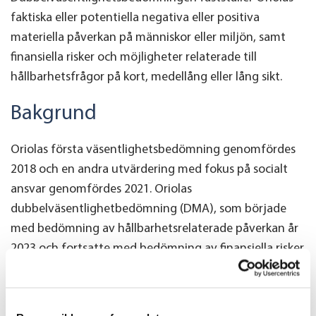
faktiska eller potentiella negativa eller positiva
materiella påverkan på människor eller miljön, samt
finansiella risker och möjligheter relaterade till
hållbarhetsfrågor på kort, medellång eller lång sikt.
Bakgrund
Oriolas
första
väsentlighetsbedömning
genomfördes
2018 och en andra utvärdering med fokus på socialt
ansvar genomfördes 2021.
Oriolas
dubbelväsentlighetbedömning
(DMA), som började
med bedömning av
hållbarhetsrelaterade
påverkan år
2023 och fortsatte med bedömning av finansiella risker
och möjligheter våren 2024, omfattade
Oriolas
egen
verksamhet samt värdekedjan uppströms och
nedströms.