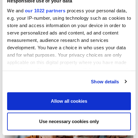
Responsible use of your data
År 2025 granskade
Oriola
sin DMA i enlighet med
We and
our 1022 partners
process your personal data,
e.g. your IP-number, using technology such as cookies to
kraven i ESRS. Processen inkluderade en analys av
store and access information on your device in order to
verksamheten och värdekedjan, vilket inte visade
serve personalized ads and content, ad and content
några väsentliga förändringar sedan den tidigare
measurement, audience research and services
bedömningen. Däremot omvärderade
Oriola
sin
development. You have a choice in who uses your data
position inom värdekedjan, vilket påverkade
and for what purposes. Your privacy choices are only
identifieringen av väsentliga ämnen, medan själva
applicable on this digital property where you have made
your choices. You can change or withdraw your consent
strukturen i värdekedjan förblev oförändrad.
any time from the Cookie Declaration or by clicking on
Show details
the Privacy trigger icon.
If you allow, we would also like to:
Allow all cookies
Collect information about your geographical
location which can be accurate to within several
Use necessary cookies only
meters
Identify your device by actively scanning it for