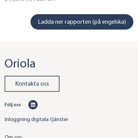
Ladda ner rapporten (på engelska)
Oriola
Kontakta oss
L
Följ oss
i
Inloggning digitala tjänster
n
k
Om oss