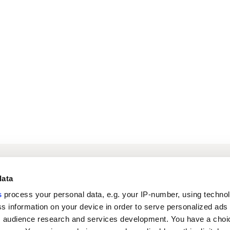
Kirjaudu
Tietoa meistä
Si
data
digipalveluihin
s
process your personal data, e.g. your IP-number, using techno
s information on your device in order to serve personalized ads
Ura Oriolassa
Uutiset
 audience research and services development. You have a choi