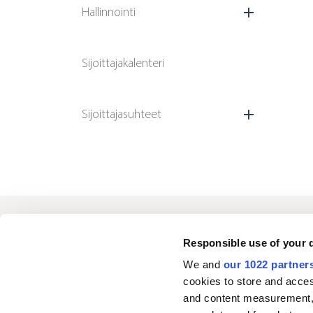
Hallinnointi
Sijoittajakalenteri
Sijoittajasuhteet
Oriola
Responsible use of your 
We and
our 1022 partner
cookies to store and acces
Ota yhteyttä
and content measurement,