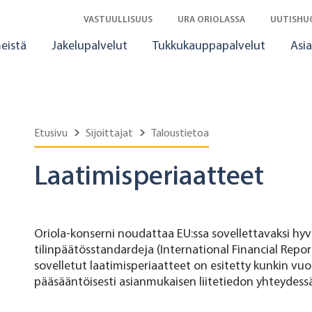
VASTUULLISUUS
URA ORIOLASSA
UUTISHU
eistä
Jakelupalvelut
Tukkukauppapalvelut
Asia
Etusivu
Sijoittajat
Taloustietoa
Laatimisperiaatteet
Oriola-konserni noudattaa EU:ssa sovellettavaksi hyv
tilinpäätösstandardeja (International Financial Repor
sovelletut laatimisperiaatteet on esitetty kunkin vuo
pääsääntöisesti asianmukaisen liitetiedon yhteydessä