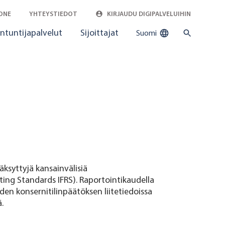
ONE
YHTEYSTIEDOT
KIRJAUDU DIGIPALVELUIHIN
ntuntijapalvelut
Sijoittajat
Suomi
äksyttyjä kansainvälisiä
ting Standards IFRS). Raportointikaudella
den konsernitilinpäätöksen liitetiedoissa
.