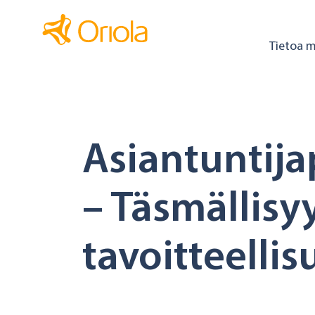
Tietoa m
Asiantuntija
– Täsmällisyy
tavoitteellis