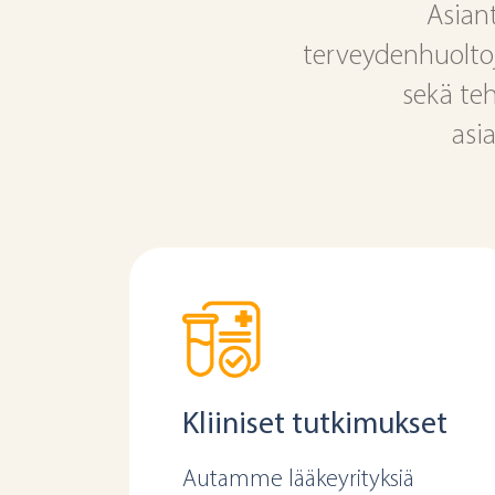
Asian
terveydenhuolto
sekä te
asia
Kliiniset tutkimukset
Autamme lääkeyrityksiä