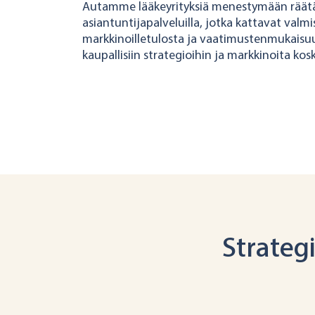
Autamme lääkeyrityksiä menestymään räätäl
asiantuntijapalveluilla, jotka kattavat valm
markkinoilletulosta ja vaatimustenmukaisu
kaupallisiin strategioihin ja markkinoita koske
Strateg