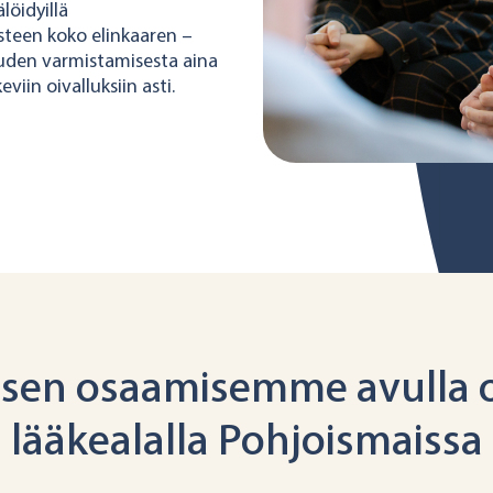
öidyillä
isteen koko elinkaaren –
uden varmistamisesta aina
viin oivalluksiin asti.
isen osaamisemme avulla 
lääkealalla Pohjoismaissa