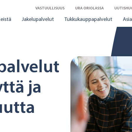
VASTUULLISUUS
URA ORIOLASSA
UUTISHU
eistä
Jakelupalvelut
Tukkukauppapalvelut
Asia
palvelut
ttä ja
uutta