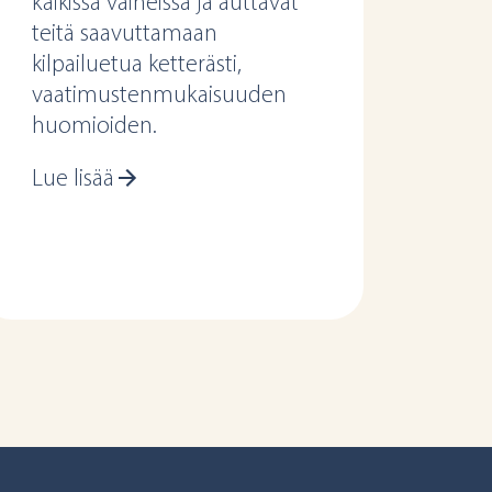
kaikissa vaiheissa ja auttavat
teitä saavuttamaan
kilpailuetua ketterästi,
vaatimustenmukaisuuden
huomioiden.
Lue lisää