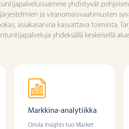
tuntijapalveluissamme yhdistyvät pohjoism
järjestelmien ja viranomaisvaatimusten syv
hokas, asiakasarvoa kasvattava toiminta. T
ntuntijapalveluja yhdeksällä keskeisellä alue
Markkina-analytiikka
Oriola Insights tuo Market