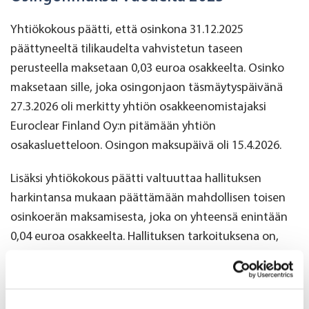
Yhtiökokous päätti, että osinkona 31.12.2025
päättyneeltä tilikaudelta vahvistetun taseen
perusteella maksetaan 0,03 euroa osakkeelta. Osinko
maksetaan sille, joka osingonjaon täsmäytyspäivänä
27.3.2026 oli merkitty yhtiön osakkeenomistajaksi
Euroclear Finland Oy:n pitämään yhtiön
osakasluetteloon. Osingon maksupäivä oli 15.4.2026.
Lisäksi yhtiökokous päätti valtuuttaa hallituksen
harkintansa mukaan päättämään mahdollisen toisen
osinkoerän maksamisesta, joka on yhteensä enintään
0,04 euroa osakkeelta. Hallituksen tarkoituksena on,
että valtuutukseen perustuva mahdollinen
osingonmaksu toteutettaisiin marraskuussa 2026.
Yhtiö julkistaisi hallituksen mahdolliset