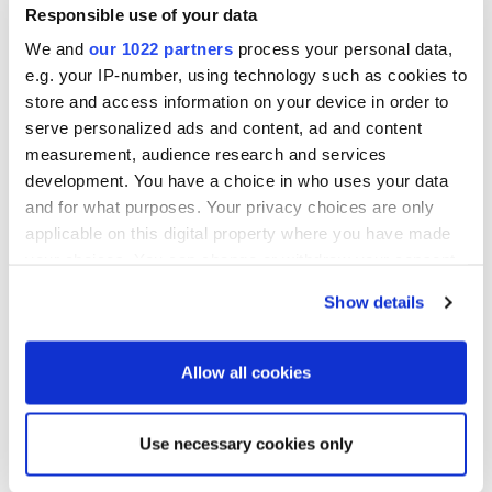
osingonmaksupäätökset erikseen ja vahvistaisi
Responsible use of your data
samassa yhteydessä maksun täsmäytys- ja
We and
our 1022 partners
process your personal data,
maksupäivät. Valtuutuksen perusteella maksettava
e.g. your IP-number, using technology such as cookies to
mahdollinen toinen erä maksettaisiin
store and access information on your device in order to
osakkeenomistajalle, joka on kyseisen maksun
serve personalized ads and content, ad and content
measurement, audience research and services
täsmäytyspäivänä merkitty Euroclear Finland Oy:n
development. You have a choice in who uses your data
pitämään yhtiön osakasluetteloon. Hallitus ehdottaa,
and for what purposes. Your privacy choices are only
että valtuutus sisältäisi myös hallitukselle oikeuden
applicable on this digital property where you have made
päättää kaikista muista osingon maksamiseen
your choices. You can change or withdraw your consent
liittyvistä ehdoista. Hallitus voi myös päättää jättää
any time from the Cookie Declaration or by clicking on
Show details
tämän valtuutuksen käyttämättä. Valtuutuksen
the Privacy trigger icon.
ehdotetaan olevan voimassa yhtiön seuraavaan
If you allow, we would also like to:
Allow all cookies
varsinaiseen yhtiökokoukseen saakka.
Collect information about your geographical
location which can be accurate to within several
Lue lisää
Use necessary cookies only
meters
Identify your device by actively scanning it for