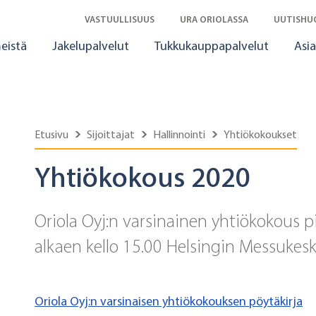
VASTUULLISUUS
URA ORIOLASSA
UUTISHU
eistä
Jakelupalvelut
Tukkukauppapalvelut
Asia
Etusivu
Sijoittajat
Hallinnointi
Yhtiökokoukset
Yhtiökokous 2020
Oriola Oyj:n varsinainen yhtiökokous pi
alkaen kello 15.00 Helsingin Messukesk
Oriola Oyj:n varsinaisen yhtiökokouksen pöytäkirja