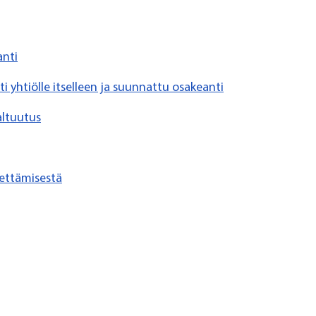
anti
 yhtiölle itselleen ja suunnattu osakeanti
altuutus
nettämisestä