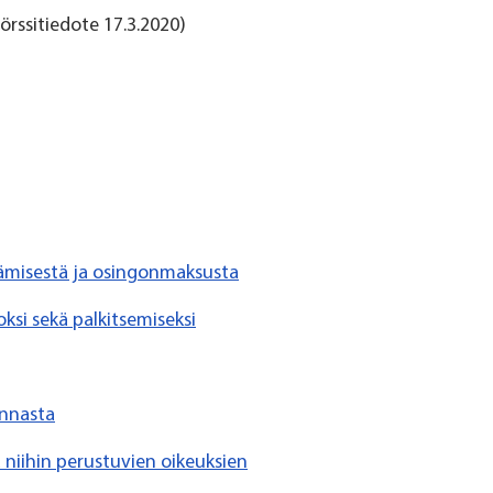
örssitiedote 17.3.2020)
tämisestä ja osingonmaksusta
si sekä palkitsemiseksi
innasta
a niihin perustuvien oikeuksien