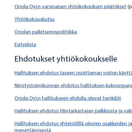
Oriola Oyj:n varsinaisen yhtiökokouksen päätökset
(p
Yhtiökokouskutsu
Oriolan palkitsemispolitiikka
Esityslista
Ehdotukset yhtiökokoukselle
Hallituksen ehdotus taseen osoittaman voiton käyt
Nimitystoimikunnan ehdotus hallituksen kokoonpanok
Oriola Oyj:n hallitukseen ehdolla olevat henkilöt
Hallituksen ehdotus tilintarkastajan palkkiosta ja val
Hallituksen ehdotus yhteistilillä olevien osakkeiden j
menettämisestä