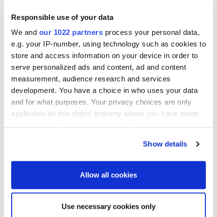
Hallituksen ehdotus tilintarkastajan palkkiosta ja
Responsible use of your data
tilintarkastajan valinnasta
We and
our 1022 partners
process your personal data,
Hallituksen ehdotus hallituksen valtuuttamisesta
e.g. your IP-number, using technology such as cookies to
päättämään maksullisesta osakeannista
store and access information on your device in order to
serve personalized ads and content, ad and content
Hallituksen ehdotus hallituksen valtuuttamisesta
measurement, audience research and services
development. You have a choice in who uses your data
päättämään B-osakkeiden maksullisesta osakeannista
and for what purposes. Your privacy choices are only
applicable on this digital property where you have made
Hallituksen ehdotus hallituksen valtuuttamisesta
your choices. You can change or withdraw your consent
päättämään yhtiön omien B-osakkeiden hankkimisesta
any time from the Cookie Declaration or by clicking on
Show details
the Privacy trigger icon.
Yhtiön nimeämisvaliokunnan suositus hallituksen
jäsenten palkkioista
If you allow, we would also like to:
Allow all cookies
Collect information about your geographical
Osakkeenomistajien ehdotus osakelajien
location which can be accurate to within several
yhdistämisestä ja siihen liittyvästä suunnatusta
Use necessary cookies only
meters