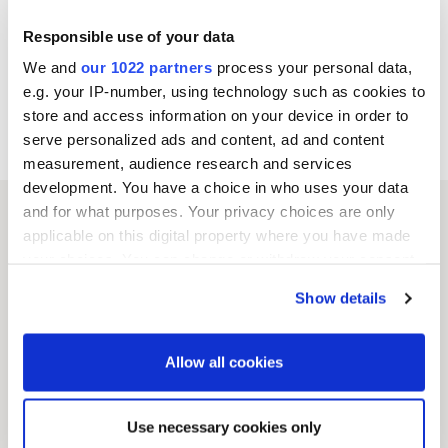
Toimitusjohtajan katsaus
Responsible use of your data
We and
our 1022 partners
process your personal data,
Yhtiökokouskutsu
e.g. your IP-number, using technology such as cookies to
store and access information on your device in order to
Esityslista
serve personalized ads and content, ad and content
measurement, audience research and services
development. You have a choice in who uses your data
and for what purposes. Your privacy choices are only
Oriola
applicable on this digital property where you have made
your choices. You can change or withdraw your consent
any time from the Cookie Declaration or by clicking on
Show details
the Privacy trigger icon.
Ota yhteyttä
If you allow, we would also like to:
Allow all cookies
L
Seuraa meitä
Collect information about your geographical
i
location which can be accurate to within several
Use necessary cookies only
Kirjaudu digipalveluihin
n
meters