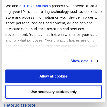
tilintarkastajan valinnasta
We and
our 1022 partners
process your personal data,
e.g. your IP-number, using technology such as cookies to
Hallituksen ehdotus hallituksen valtuuttamisesta
store and access information on your device in order to
päättämään maksullisesta osakeannista
serve personalized ads and content, ad and content
measurement, audience research and services
Hallituksen ehdotus hallituksen valtuuttamisesta
development. You have a choice in who uses your data
päättämään B-osakkeiden maksullisesta osakeannista
and for what purposes. Your privacy choices are only
applicable on this digital property where you have made
Hallituksen ehdotus hallituksen valtuuttamisesta
your choices. You can change or withdraw your consent
päättämään yhtiön omien B-osakkeiden hankkimisesta
any time from the Cookie Declaration or by clicking on
Show details
the Privacy trigger icon.
Hallituksen ehdotus yhtiöjärjestyksen muuttamisesta
If you allow, we would also like to:
Allow all cookies
Yhtiön nimeämisvaliokunnan suositus hallituksen
Collect information about your geographical
jäsenten palkkioista
location which can be accurate to within several
Use necessary cookies only
meters
Identify your device by actively scanning it for
Tietosuojaseloste