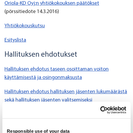
Oriola-KD Oyj:n yhtiökokouksen päätökset
(pörssitiedote 14.3.2016)
Yhtiökokouskutsu
Esityslista
Hallituksen ehdotukset
Hallituksen ehdotus taseen osoittaman voiton
käyttämisestä ja osingonmaksusta
Hallituksen ehdotus hallituksen jäsenten lukumäärästä
sekä hallituksen jäsenten valitsemiseksi
Oriola-KD Oyj:n hallitukseen ehdolla olevat henkilöt
Hallituksen ehdotus tilintarkastajan palkkiosta ja
Responsible use of your data