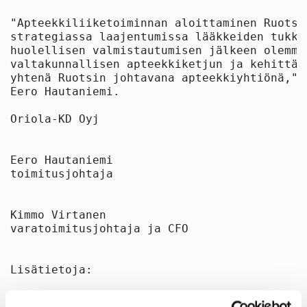
"Apteekkiliiketoiminnan aloittaminen Ruotsi
strategiassa laajentumissa lääkkeiden tukku
huolellisen valmistautumisen jälkeen olemme
valtakunnallisen apteekkiketjun ja kehittäm
yhtenä Ruotsin johtavana apteekkiyhtiönä," 
Eero Hautaniemi.

Oriola-KD Oyj

Eero Hautaniemi

toimitusjohtaja

Kimmo Virtanen

varatoimitusjohtaja ja CFO

Lisätietoja:

Kimmo Virtanen
