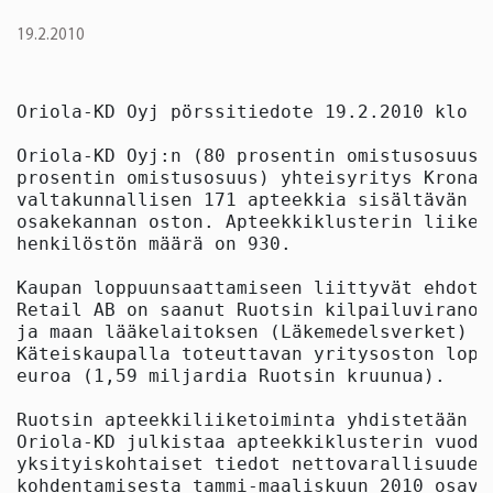
19.2.2010
Oriola-KD Oyj pörssitiedote 19.2.2010 klo 12
Oriola-KD Oyj:n (80 prosentin omistusosuus)
prosentin omistusosuus) yhteisyritys Kronan
valtakunnallisen 171 apteekkia sisältävän a
osakekannan oston. Apteekkiklusterin liikev
henkilöstön määrä on 930.

Kaupan loppuunsaattamiseen liittyvät ehdot 
Retail AB on saanut Ruotsin kilpailuviranom
ja maan lääkelaitoksen (Läkemedelsverket) m
Käteiskaupalla toteuttavan yritysoston lopu
euroa (1,59 miljardia Ruotsin kruunua).

Ruotsin apteekkiliiketoiminta yhdistetään O
Oriola-KD julkistaa apteekkiklusterin vuode
yksityiskohtaiset tiedot nettovarallisuudes
kohdentamisesta tammi-maaliskuun 2010 osavuo