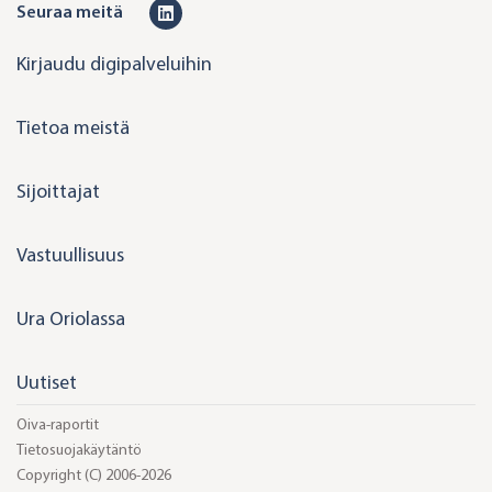
L
Seuraa meitä
i
Kirjaudu digipalveluihin
n
k
Tietoa meistä
e
d
Sijoittajat
i
n
Vastuullisuus
Ura Oriolassa
Uutiset
Oiva-raportit
Tietosuojakäytäntö
Copyright (C) 2006-2026