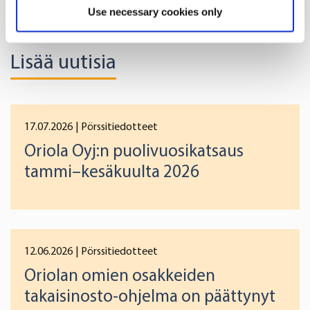
location which can be accurate to within several
Use necessary cookies only
meters
Identify your device by actively scanning it for
Lisää uutisia
specific characteristics (fingerprinting)
Find out more about how your personal data is processed
and set your preferences in the
details section
.
17.07.2026
| Pörssitiedotteet
We use cookies to offer you a better user experience,
Oriola Oyj:n puolivuosikatsaus
analyse traffic and for advertising. You may change your
preferences below or at any time later.
tammi–kesäkuulta 2026
12.06.2026
| Pörssitiedotteet
Oriolan omien osakkeiden
takaisinosto-ohjelma on päättynyt