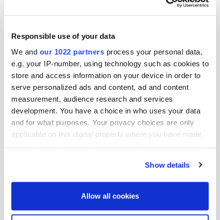
varatoimitusjohtaja ja CFO

puh. 010 429 2069

sähköposti: kimmo.virtanen@oriola-kd.com

Responsible use of your data
Pellervo Hämäläinen

viestintä- ja sijoittajasuhdejohtaja

We and
our 1022 partners
process your personal data,
puh. 010 429 2497

e.g. your IP-number, using technology such as cookies to
sähköposti: pellervo.hamalainen@oriola-kd.co
store and access information on your device in order to
serve personalized ads and content, ad and content
Jakelu:

measurement, audience research and services
NASDAQ OMX Helsinki Oy

Keskeiset tiedotusvälineet

development. You have a choice in who uses your data
and for what purposes. Your privacy choices are only
Julkaisija:

applicable on this digital property where you have made
Oriola-KD Oyj

your choices. You can change or withdraw your consent
Konserniviestintä

any time from the Cookie Declaration or by clicking on
Orionintie 5

Show details
02200 Espoo

the Privacy trigger icon.
www.oriola-kd.com

If you allow, we would also like to:
Allow all cookies
Collect information about your geographical
[HUG#1386472]