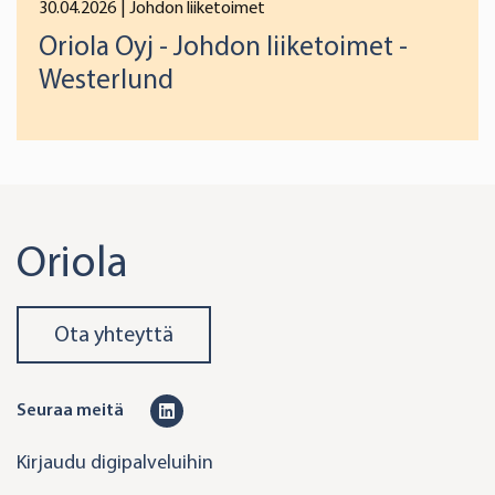
30.04.2026
| Johdon liiketoimet
Oriola Oyj - Johdon liiketoimet -
Westerlund
Oriola
Ota yhteyttä
L
Seuraa meitä
i
Kirjaudu digipalveluihin
n