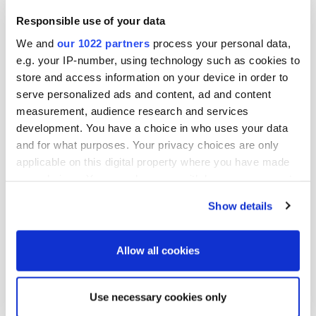
Helena Kukkonen
Responsible use of your data
talous- ja rahoitusjohtaja
We and
our 1022 partners
process your personal data,
e.g. your IP-number, using technology such as cookies to
Lisätietoja:
store and access information on your device in order to
serve personalized ads and content, ad and content
Petter Sandström
measurement, audience research and services
lakiasiainjohtaja
development. You have a choice in who uses your data
puh. 010 429 5761
and for what purposes. Your privacy choices are only
sähköposti: petter.sandstrom@oriola.com
applicable on this digital property where you have made
your choices. You can change or withdraw your consent
any time from the Cookie Declaration or by clicking on
Katja Graff
Show details
the Privacy trigger icon.
rahoitus- ja sijoittajasuhdepäällikkö
puh. 010 429 013
If you allow, we would also like to:
Allow all cookies
sähköposti: katja.graff@oriola.com
Collect information about your geographical
location which can be accurate to within several
Use necessary cookies only
meters