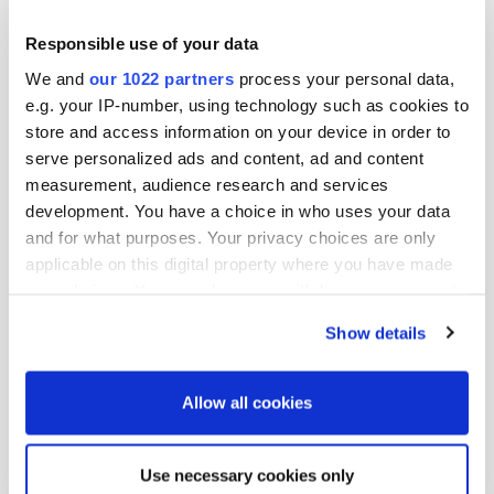
Helena Kukkonen
Responsible use of your data
talous- ja rahoitusjohtaja
We and
our 1022 partners
process your personal data,
e.g. your IP-number, using technology such as cookies to
Lisätietoja:
store and access information on your device in order to
serve personalized ads and content, ad and content
Petter Sandström
measurement, audience research and services
development. You have a choice in who uses your data
lakiasiainjohtaja
and for what purposes. Your privacy choices are only
puh. 010 429 5761
applicable on this digital property where you have made
sähköposti: petter.sandstrom@oriola.com
your choices. You can change or withdraw your consent
any time from the Cookie Declaration or by clicking on
Show details
Katja Graff
the Privacy trigger icon.
rahoitus- ja sijoittajasuhdepäällikkö
If you allow, we would also like to:
puh. 010 429 013
Allow all cookies
sähköposti: katja.graff@oriola.com
Collect information about your geographical
location which can be accurate to within several
Use necessary cookies only
meters