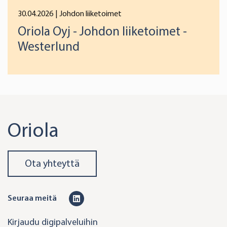
30.04.2026
| Johdon liiketoimet
Oriola Oyj - Johdon liiketoimet -
Westerlund
Oriola
Ota yhteyttä
L
Seuraa meitä
i
Kirjaudu digipalveluihin