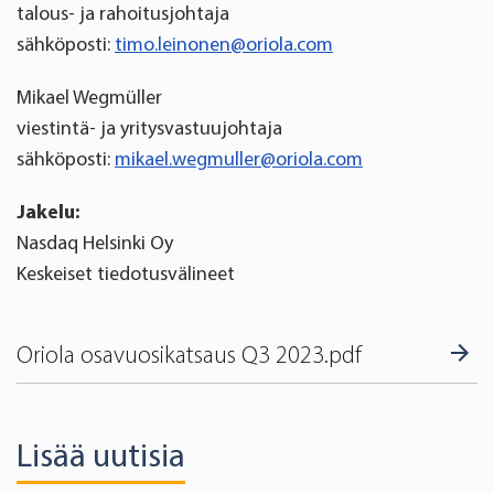
talous- ja rahoitusjohtaja
sähköposti:
timo.leinonen@oriola.com
Mikael Wegmüller
viestintä- ja yritysvastuujohtaja
sähköposti:
mikael.wegmuller@oriola.com
Jakelu:
Nasdaq Helsinki Oy
Keskeiset tiedotusvälineet
Oriola osavuosikatsaus Q3 2023.pdf
Lisää uutisia