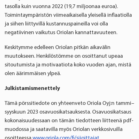
tasolla kuin vuonna 2022 (19,7 miljoonaa euroa).
Toimintaympäristön viimeaikaisella yleisellä inflaatiolla
ja siihen liittyvillä kustannuspaineilla voi olla
negatiivinen vaikutus Oriolan kannattavuuteen.
Keskitymme edelleen Oriolan pitkän aikavälin
muutokseen. Henkilöstömme on osoittanut upeaa
sitoutumista ja motivaatiota koko vuoden ajan, mistä
olen äärimmäisen ylpeä.
Julkistamismenettely
Tämä pörssitiedote on yhteenveto Oriola Oyj:n tammi–
syyskuun 2023 osavuosikatsauksesta. Osavuosikatsaus
kokonaisuudessaan on tämän tiedotteen liitteenä pdf-
muodossa ja saatavilla myös Oriolan verkkosivuilla
osoitteessa
www.oriola.com/fi/sijoittajat
.