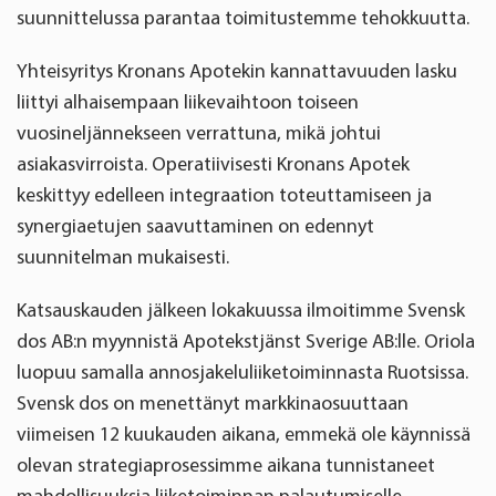
suunnittelussa parantaa toimitustemme tehokkuutta.
Yhteisyritys Kronans Apotekin kannattavuuden lasku
liittyi alhaisempaan liikevaihtoon toiseen
vuosineljännekseen verrattuna, mikä johtui
asiakasvirroista. Operatiivisesti Kronans Apotek
keskittyy edelleen integraation toteuttamiseen ja
synergiaetujen saavuttaminen on edennyt
suunnitelman mukaisesti.
Katsauskauden jälkeen lokakuussa ilmoitimme Svensk
dos AB:n myynnistä Apotekstjänst Sverige AB:lle. Oriola
luopuu samalla annosjakeluliiketoiminnasta Ruotsissa.
Svensk dos on menettänyt markkinaosuuttaan
viimeisen 12 kuukauden aikana, emmekä ole käynnissä
olevan strategiaprosessimme aikana tunnistaneet