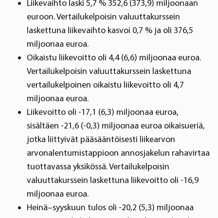
Liikevaihto laski 5,7 % 352,6 (373,9) miljoonaan
euroon. Vertailukelpoisin valuuttakurssein
laskettuna liikevaihto kasvoi 0,7 % ja oli 376,5
miljoonaa euroa.
Oikaistu liikevoitto oli 4,4 (6,6) miljoonaa euroa.
Vertailukelpoisin valuuttakurssein laskettuna
vertailukelpoinen oikaistu liikevoitto oli 4,7
miljoonaa euroa.
Liikevoitto oli -17,1 (6,3) miljoonaa euroa,
sisältäen -21,6 (-0,3) miljoonaa euroa oikaisueriä,
jotka liittyivät pääsääntöisesti liikearvon
arvonalentumistappioon annosjakelun rahavirtaa
tuottavassa yksikössä. Vertailukelpoisin
valuuttakurssein laskettuna liikevoitto oli -16,9
miljoonaa euroa.
Heinä–syyskuun tulos oli -20,2 (5,3) miljoonaa