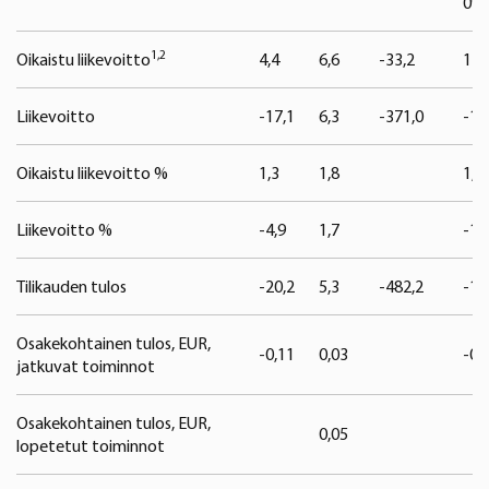
090
1,2
Oikaistu liikevoitto
4,4
6,6
-33,2
11,
Liikevoitto
-17,1
6,3
-371,0
-10
Oikaistu liikevoitto %
1,3
1,8
1,0
Liikevoitto %
-4,9
1,7
-1,
Tilikauden tulos
-20,2
5,3
-482,2
-17
Osakekohtainen tulos, EUR,
-0,11
0,03
-0,
jatkuvat toiminnot
Osakekohtainen tulos, EUR,
0,05
lopetetut toiminnot