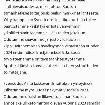
mahdollisuuksia liiketoiminnan palautumiselle
lähitulevaisuudessa, mikä johtuu Ruotsin
tämänhetkisestä tarjouskilpailun markkinatilanteesta.
Yrityskauppa luo Svensk dosille jatkuvuutta ja tukee
päätöstämme keskittyä entistä vahvemmin
ydinliiketoimintaamme eli lääkkeiden jakeluun.
Odotamme saavamme järjestelylle Ruotsin
kilpailuviranomaisen hyväksynnän viimeistään vuoden
2024 ensimmäisellä neljänneksellä. Jatkossa
tavoitteenamme on tiivistää yhteistyötämme
Apotekstjänstin kanssa apteekkien terveystuotteiden
toimittajana.
Svensk dos AB:tä koskevan ilmoituksen yhteydessä
julkistimme myös uudet näkymät vuodelle 2023.
Odotamme oikaistun liikevoiton ilman Ruotsin
annosjakeluliiketoimintaa olevan vuonna 2023 samalla