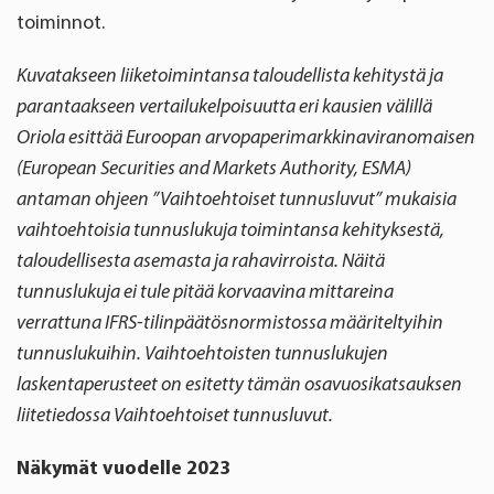
toiminnot.
Kuvatakseen liiketoimintansa taloudellista kehitystä ja
parantaakseen vertailukelpoisuutta eri kausien välillä
Oriola esittää Euroopan arvopaperimarkkinaviranomaisen
(European Securities and Markets Authority, ESMA)
antaman ohjeen ”Vaihtoehtoiset tunnusluvut” mukaisia
vaihtoehtoisia tunnuslukuja toimintansa kehityksestä,
taloudellisesta asemasta ja rahavirroista. Näitä
tunnuslukuja ei tule pitää korvaavina mittareina
verrattuna IFRS-tilinpäätösnormistossa määriteltyihin
tunnuslukuihin. Vaihtoehtoisten tunnuslukujen
laskentaperusteet on esitetty tämän osavuosikatsauksen
liitetiedossa Vaihtoehtoiset tunnusluvut.
Näkymät vuodelle 2023