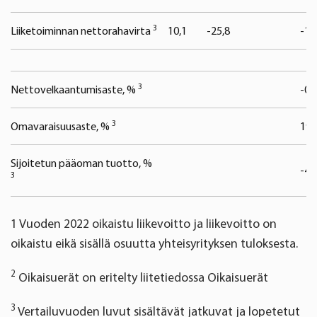
3
Liiketoiminnan nettorahavirta
10,1
-25,8
-13
3
Nettovelkaantumisaste, %
-0,
3
Omavaraisuusaste, %
19,
Sijoitetun pääoman tuotto, %
-4,
3
1
Vuoden 2022 oikaistu liikevoitto ja liikevoitto on
oikaistu eikä sisällä osuutta yhteisyrityksen tuloksesta
.
2
Oikaisuerät on eritelty liitetiedossa Oikaisuerät
3
Vertailuvuoden luvut sisältävät jatkuvat ja lopetetut