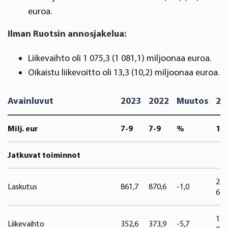
euroa.
Ilman Ruotsin annosjakelua:
Liikevaihto oli 1 075,3 (1 081,1) miljoonaa euroa.
Oikaistu liikevoitto oli 13,3 (10,2) miljoonaa euroa.
Avainluvut
2023
2022
Muutos
20
Milj. eur
7-9
7-9
%
1-9
Jatkuvat toiminnot
2
Laskutus
861,7
870,6
-1,0
624
1
Liikevaihto
352,6
373,9
-5,7