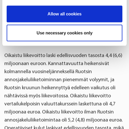
Ruotsissa että Suomessa. Lääkkeiden
jakelumarkkinoiden kehitys oli kolmannella
If you allow, we would also like to:
Allow all cookies
vuosineljänneksellä hieman heikompaa kuin vuoden
Collect information about your geographical
ensimmäisellä puoliskolla, mutta uskomme, että
location which can be accurate to within several
markkinoiden pitkän aikavälin kehitystä edistävät
Use necessary cookies only
meters
tekijät eivät ole muuttuneet.
Identify your device by actively scanning it for
specific characteristics (fingerprinting)
Oikaistu liikevoitto laski edellisvuoden tasosta 4,4 (6,6)
Find out more about how your personal data is processed
miljoonaan euroon. Kannattavuutta heikensivät
and set your preferences in the
details section
.
kolmannella vuosineljänneksellä Ruotsin
annosjakeluliiketoiminnan pienemmät volyymit, ja
We use cookies to offer you a better user experience,
Ruotsin kruunun heikennyttyä edelleen vaikutus oli
analyse traffic and for advertising. You may change your
nähtävissä myös liikevoitossa. Oikaistu liikevoitto
preferences below or at any time later.
vertailukelpoisin valuuttakurssein laskettuna oli 4,7
miljoonaa euroa. Oikaistu liikevoitto ilman Ruotsin
annosjakeluliiketoimintaa oli 5,2 (4,8) miljoonaa euroa.
Operatiiviset kulut laskivat edellisvuoden tasosta, mikä