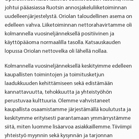
johtui pääasiassa Ruotsin annosjakeluliiketoiminnan
uudelleenjärjestelystä. Oriolan taloudellinen asema on
edelleen vahva. Liiketoiminnan nettorahavirtamme oli
kolmannella vuosineljänneksellä positiivinen ja
käyttöpääoma normaalilla tasolla. Katsauskauden
lopussa Oriolan nettovelka oli lähellä nollaa.
Kolmannella vuosineljänneksellä keskityimme edelleen
kaupallisten toimintojen ja toimitusketjun
laadukkuuden kehittämiseen sekä edistämään
kannattavuutta, tehokkuutta ja yhteistyöhön
perustuvaa kulttuuria. Olemme vahvistaneet
kaupallista osaamistamme järjestämällä koulutusta ja
keskitymme erityisesti parantamaan ymmärrystämme
siitä, miten luomme lisäarvoa asiakkaillemme. Tiiviimpi
yhteistyö myynnin sekä kysynnän ja tarjonnan