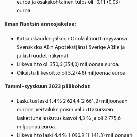
euroa ja osakekohtainen tulos oli -0,11 (0,03)
euroa.
Ilman Ruotsin annosjakelua:
Katsauskauden jälkeen Oriola ilmoitti myyvänsä
Svensk dos AB:n Apotekstjänst Sverige AB:lle ja
julkisti uudet näkymät.
Liikevaihto oli 350,6 (354,0) miljoonaa euroa.
Oikaistu liikevoitto oli 5,2 (4,8) miljoonaa euroa.
Tammi–syyskuun 2023 pääkohdat
Laskutus laski 1,4 % 2 624,4 (2 661,2) miljoonaan
euroon. Vertailukelpoisin valuuttakurssein
laskettuna laskutus kasvoi 4,3 % ja oli 2 775,6
miljoonaa euroa.
Liikevaihto laski 4,4 % 1 090,9 (1 141,3) miljoonaan