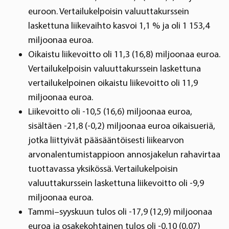
euroon. Vertailukelpoisin valuuttakurssein
laskettuna liikevaihto kasvoi 1,1 % ja oli 1 153,4
miljoonaa euroa.
Oikaistu liikevoitto oli 11,3 (16,8) miljoonaa euroa.
Vertailukelpoisin valuuttakurssein laskettuna
vertailukelpoinen oikaistu liikevoitto oli 11,9
miljoonaa euroa.
Liikevoitto oli -10,5 (16,6) miljoonaa euroa,
sisältäen -21,8 (-0,2) miljoonaa euroa oikaisueriä,
jotka liittyivät pääsääntöisesti liikearvon
arvonalentumistappioon annosjakelun rahavirtaa
tuottavassa yksikössä. Vertailukelpoisin
valuuttakurssein laskettuna liikevoitto oli -9,9
miljoonaa euroa.
Tammi–syyskuun tulos oli -17,9 (12,9) miljoonaa
euroa ja osakekohtainen tulos oli -0,10 (0,07)