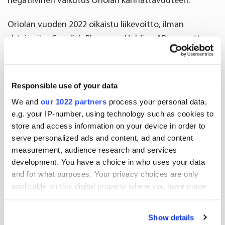
negatiivinen vaikutus Oriolan kannattavuuteen.
Oriolan vuoden 2022 oikaistu liikevoitto, ilman
yhteisyritys Swedish Pharmacy Holding AB:n osuutta,
oli 19,7 miljoonaa euroa.
Toimitusjohtaja Katarina Gabrielson:
Responsible use of your data
Myynnin vakaa kehitys jatkui kolmannella
We and
our 1022 partners
process your personal data,
vuosineljänneksellä. Vertailukelpoisin valuuttakurssein
e.g. your IP-number, using technology such as cookies to
store and access information on your device in order to
laskettuna Oriolan liikevaihto oli 376,5 miljoonaa
serve personalized ads and content, ad and content
euroa, mikä on viime vuoden tasolla.
measurement, audience research and services
Ydinliiketoimintamme eli lääkkeiden jakeluliiketoiminta
development. You have a choice in who uses your data
kehittyi hyvin erityisesti Ruotsissa. Tämä kompensoi
and for what purposes. Your privacy choices are only
Ruotsin annosjakeluliiketoiminnan pienempien
applicable on this digital property where you have made
volyymien negatiivista vaikutusta. Osuutemme
your choices. You can change or withdraw your consent
any time from the Cookie Declaration or by clicking on
lääkkeiden jakelumarkkinoista pysyi vakaana sekä
Show details
the Privacy trigger icon.