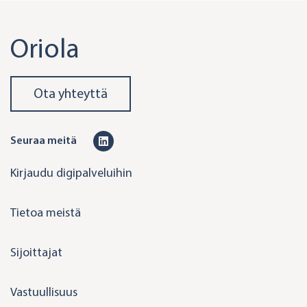
Oriola
Ota yhteyttä
L
Seuraa meitä
i
Kirjaudu digipalveluihin
n
k
Tietoa meistä
e
d
Sijoittajat
i
n
Vastuullisuus