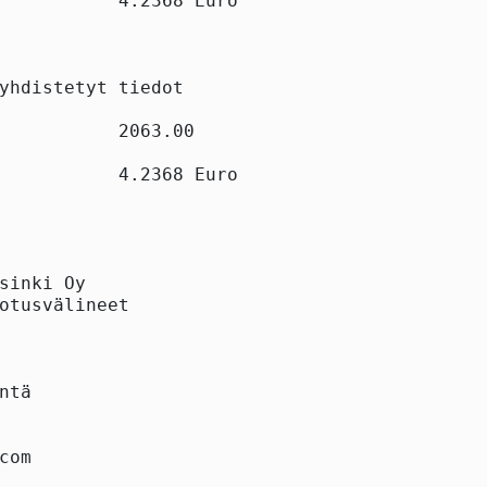
           4.2368 Euro

yhdistetyt tiedot

           2063.00

           4.2368 Euro

sinki Oy

otusvälineet

ntä

com
