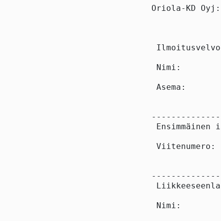
Oriola-KD Oyj:
 Ilmoitusvelvo
 Nimi:        
 Asema:       
--------------
 Ensimmäinen i
 Viitenumero: 
--------------
 Liikkeeseenla
 Nimi:        