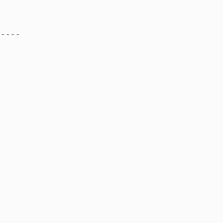
----
