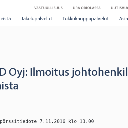
VASTUULLISUUS
URA ORIOLASSA
UUTISHU
eistä
Jakelupalvelut
Tukkukauppapalvelut
Asia
D Oyj: Ilmoitus johtohenki
mista
pörssitiedote 7.11.2016 klo 13.00
