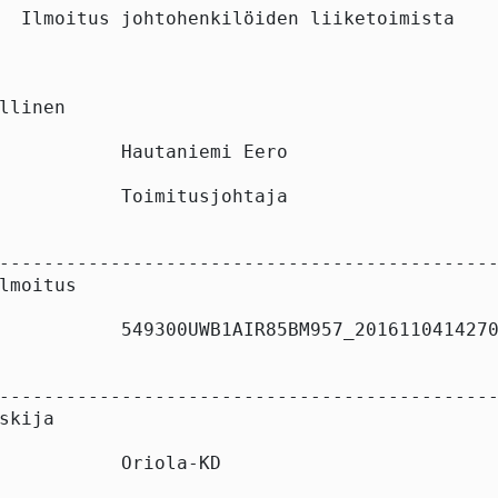
  Ilmoitus johtohenkilöiden liiketoimista

llinen

           Hautaniemi Eero

           Toimitusjohtaja

---------------------------------------------
lmoitus

           549300UWB1AIR85BM957_2016110414270
---------------------------------------------
skija

           Oriola-KD
