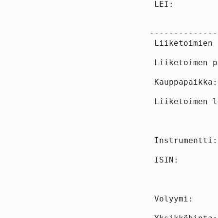
 LEI:         
--------------
 Liiketoimien 
 Liiketoimen p
 Kauppapaikka:
 Liiketoimen l
 Instrumentti:
 ISIN:        
 Volyymi:     