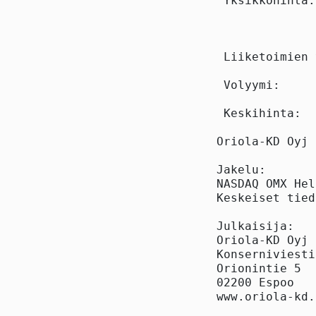
 Yksikköhinta:
 Liiketoimien 
 Volyymi:     
 Keskihinta:  
Oriola-KD Oyj

Jakelu:

NASDAQ OMX Hel
Keskeiset tied
Julkaisija:

Oriola-KD Oyj

Konserniviesti
Orionintie 5

02200 Espoo

www.oriola-kd.