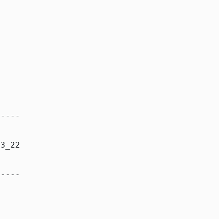
----

3_22

----
