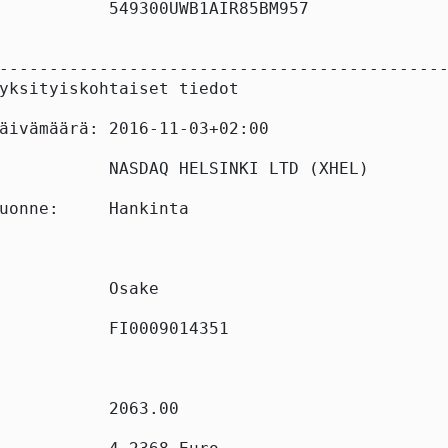
           549300UWB1AIR85BM957

---------------------------------------------
yksityiskohtaiset tiedot

äivämäärä: 2016-11-03+02:00

           NASDAQ HELSINKI LTD (XHEL)

uonne:     Hankinta

           Osake

           FI0009014351

           2063.00
