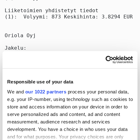
Liiketoimien yhdistetyt tiedot

(1):  Volyymi: 873 Keskihinta: 3.8294 EUR

Oriola Oyj

Jakelu:

NASDAQ Helsinki Oy

Keskeiset tiedotusvälineet

Julkaisija:

Oriola Oyj

Responsible use of your data
Konserniviestintä

Orionintie 5

We and
our 1022 partners
process your personal data,
02200 Espoo

e.g. your IP-number, using technology such as cookies to
www.oriola.com 

store and access information on your device in order to
serve personalized ads and content, ad and content
[]
measurement, audience research and services
development. You have a choice in who uses your data
and for what purposes. Your privacy choices are only