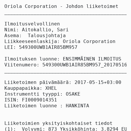
Oriola Corporation - Johdon liiketoimet

____________________________________________
Ilmoitusvelvollinen

Nimi: Aitokallio, Sari

Asema:  Talousjohtaja

Liikkeeseenlaskija: Oriola Corporation

LEI: 549300UWB1AIR85BM957

Ilmoituksen luonne: ENSIMMÄINEN ILMOITUS

Viitenumero: 549300UWB1AIR85BM957_2017051610
____________________________________________
Liiketoimen päivämäärä: 2017-05-15+03:00

Kauppapaikka: XHEL

Instrumentti tyyppi: OSAKE

ISIN: FI0009014351

Liiketoimen luonne : HANKINTA

Liiketoimien yksityiskohtaiset tiedot

(1):  Volyymi: 873 Yksikköhinta: 3.8294 EUR
