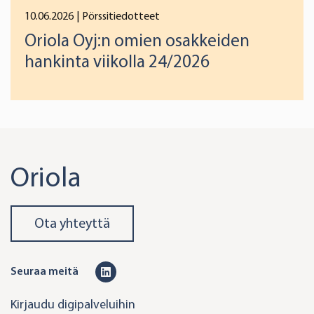
10.06.2026
| Pörssitiedotteet
Oriola Oyj:n omien osakkeiden
hankinta viikolla 24/2026
Oriola
Ota yhteyttä
L
Seuraa meitä
i
Kirjaudu digipalveluihin
n