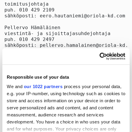
toimitusjohtaja

puh. 010 429 2109

sähköposti: eero.hautaniemi@oriola-kd.com

Pellervo Hämäläinen

viestintä- ja sijoittajasuhdejohtaja

puh. 010 429 2497

sähköposti: pellervo.hamalainen@oriola-kd.co
Jakelu

OMX pohjoismainen pörssi

Keskeiset tiedotusvälineet

Responsible use of your data
Julkaisija:

Oriola-KD Oyj

We and
our 1022 partners
process your personal data,
Konserniviestintä

e.g. your IP-number, using technology such as cookies to
Harmaaparrankuja 1

store and access information on your device in order to
02200 Espoo

serve personalized ads and content, ad and content
www.oriola-kd.com
measurement, audience research and services
development. You have a choice in who uses your data
and for what purposes. Your privacy choices are only