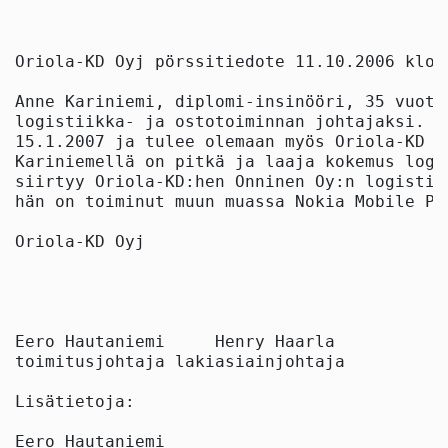
Oriola-KD Oyj pörssitiedote 11.10.2006 klo 1
Anne Kariniemi, diplomi-insinööri, 35 vuott
logistiikka- ja ostotoiminnan johtajaksi. H
15.1.2007 ja tulee olemaan myös Oriola-KD -
Kariniemellä on pitkä ja laaja kokemus logi
siirtyy Oriola-KD:hen Onninen Oy:n logistii
hän on toiminut muun muassa Nokia Mobile Ph
Oriola-KD Oyj

Eero Hautaniemi     Henry Haarla

toimitusjohtaja lakiasiainjohtaja

Lisätietoja:

Eero Hautaniemi
