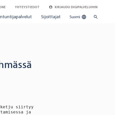
ONE
YHTEYSTIEDOT
KIRJAUDU DIGIPALVELUIHIN
ntuntijapalvelut
Sijoittajat
Suomi
yhmässä
ketju siirtyy uuteen

tamisessa ja
