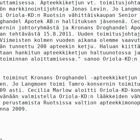
uttamisessa. Apteekkiketjun vt. toimitusjohta
ön markkinointijohtaja Jonas Levin. Jo Langmo
i Oriola-KD:n Ruotsin vähittäiskaupan Senior 
ghandel Apotek AB:n hallituksen jäsenenä. Cec
ernin johtoryhmästä ja Kronans Droghandel Apo
an tehtävästä 15.8.2011. Uuden toimitusjohtaj
Viimeisten kolmen vuoden aikana olemme saavut
än tunnettu 200 apteekin ketju. Haluan kiittä
taan hankitun apteekkiketjun haltuunotossa ja
toiminnan aloittamisessa." sanoo Oriola-KD:n 
 toiminut Kronans Droghandel -apteekkiketjun 
en. Jo Langmoen toimi Tamro-konsernin toimitu
09 asti. Cecilia Marlow aloitti Oriola-KD-kon
vänään valmistella Oriola-KD:n lääkkeiden väh
 perustamista Ruotsissa valtion apteekkimonop
nna 2009.
