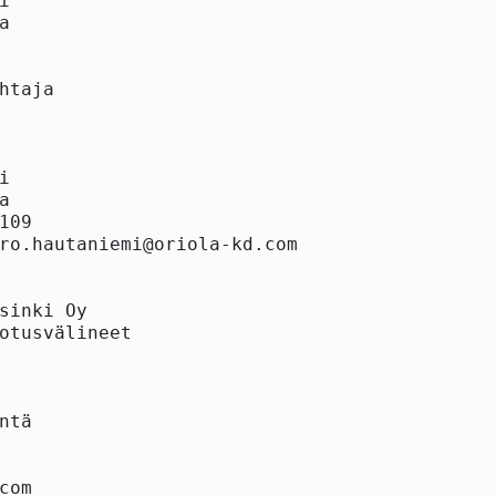




htaja





109

ro.hautaniemi@oriola-kd.com

sinki Oy

otusvälineet

ntä

com
