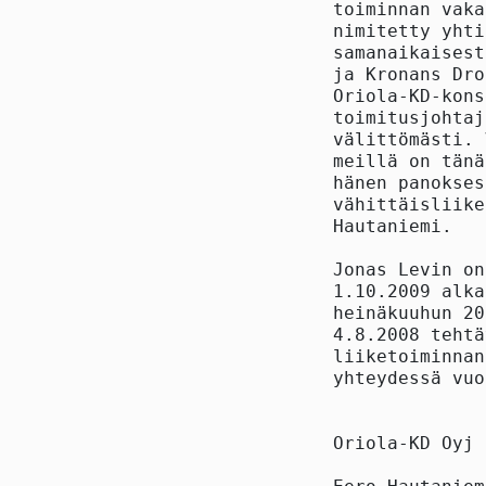
toiminnan vaka
nimitetty yhti
samanaikaisest
ja Kronans Dro
Oriola-KD-kons
toimitusjohtaj
välittömästi. 
meillä on tänä
hänen panokses
vähittäisliike
Hautaniemi.

Jonas Levin on
1.10.2009 alka
heinäkuuhun 20
4.8.2008 tehtä
liiketoiminnan
yhteydessä vuo
Oriola-KD Oyj
