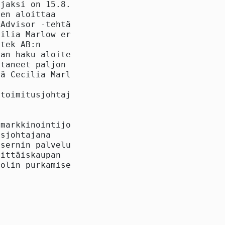
jaksi on 15.8.2011

en aloittaa

Advisor -tehtävässä

ilia Marlow eroaa

tek AB:n

an haku aloitetaan

taneet paljon ja

ä Cecilia Marlowta



toimitusjohtaja Eero

markkinointijohtajana

sjohtajana

sernin palveluksessa

ittäiskaupan

olin purkamisen
