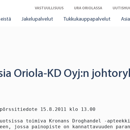
VASTUULLISUUS
URA ORIOLASSA
UUTISHU
eistä
Jakelupalvelut
Tukkukauppapalvelut
Asia
ia Oriola-KD Oyj:n johtor
pörssitiedote 15.8.2011 klo 13.00

uotsissa toimiva Kronans Droghandel -apteekki
een, jossa painopiste on kannattavuuden paran