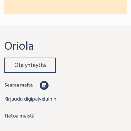
Oriola
Ota yhteyttä
L
Seuraa meitä
i
Kirjaudu digipalveluihin
n
k
Tietoa meistä
e
d