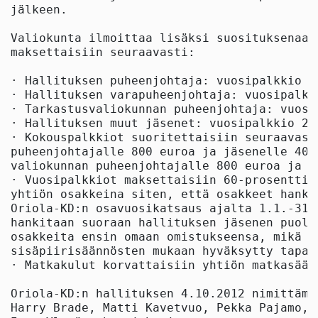
jälkeen.

Valiokunta ilmoittaa lisäksi suosituksenaan
maksettaisiin seuraavasti:

· Hallituksen puheenjohtaja: vuosipalkkio 4
· Hallituksen varapuheenjohtaja: vuosipalkki
· Tarkastusvaliokunnan puheenjohtaja: vuosi
· Hallituksen muut jäsenet: vuosipalkkio 24.
· Kokouspalkkiot suoritettaisiin seuraavast
puheenjohtajalle 800 euroa ja jäsenelle 400
valiokunnan puheenjohtajalle 800 euroa ja j
· Vuosipalkkiot maksettaisiin 60-prosenttis
yhtiön osakkeina siten, että osakkeet hanki
Oriola-KD:n osavuosikatsaus ajalta 1.1.-31.
hankitaan suoraan hallituksen jäsenen puole
osakkeita ensin omaan omistukseensa, mikä on
sisäpiirisäännösten mukaan hyväksytty tapa 
· Matkakulut korvattaisiin yhtiön matkasäänn
Oriola-KD:n hallituksen 4.10.2012 nimittämä
Harry Brade, Matti Kavetvuo, Pekka Pajamo, 