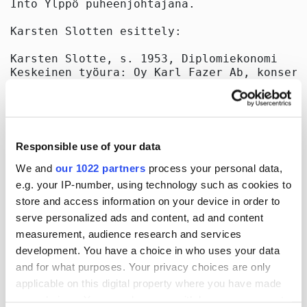
Into Ylppö puheenjohtajana.

Karsten Slotten esittely:

Karsten Slotte, s. 1953, Diplomiekonomi

Keskeinen työura: Oy Karl Fazer Ab, konsern
(publ.), konsernijohtaja 2002-2006; Cloetta
2000-2002; Fazer Makeiset, toimitusjohtaja 1
Keskeisimmät luottamustoimet: Hallituksen j
Elinkeinoelämän keskusliitto ry (2011-), Kesk
Responsible use of your data
Varma(2009-), Elintarviketeollisuusliitto ry
kauppakamari (2003-) ja Onninen Oy (2001-).

We and
our 1022 partners
process your personal data,
e.g. your IP-number, using technology such as cookies to
store and access information on your device in order to
serve personalized ads and content, ad and content
Oriola-KD Oyj

measurement, audience research and services
Eero Hautaniemi

development. You have a choice in who uses your data
toimitusjohtaja

and for what purposes. Your privacy choices are only
applicable on this digital property where you have made
Petter Sandström

your choices. You can change or withdraw your consent
lakiasiainjohtaja
