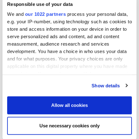
puh. +35840 638 0251

Responsible use of your data
sähköposti: sami.laine@oriola-kd.com

We and
our 1022 partners
process your personal data,
e.g. your IP-number, using technology such as cookies to
Jakelu:

store and access information on your device in order to
NASDAQ OMX Helsinki Oy

serve personalized ads and content, ad and content
Keskeiset tiedotusvälineet

measurement, audience research and services
development. You have a choice in who uses your data
Julkaisija:

and for what purposes. Your privacy choices are only
Oriola-KD Oyj

applicable on this digital property where you have made
Konserniviestintä

your choices. You can change or withdraw your consent
Orionintie 5

any time from the Cookie Declaration or by clicking on
02200 Espoo

Show details
www.oriola-kd.com

the Privacy trigger icon.
[HUG#1948683]
If you allow, we would also like to:
Allow all cookies
Collect information about your geographical
location which can be accurate to within several
Use necessary cookies only
Lisää uutisia
meters
Identify your device by actively scanning it for