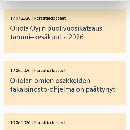
specific characteristics (fingerprinting)
Find out more about how your personal data is processed
17.07.2026
| Pörssitiedotteet
and set your preferences in the
details section
.
Oriola Oyj:n puolivuosikatsaus
tammi–kesäkuulta 2026
We use cookies to offer you a better user experience,
analyse traffic and for advertising. You may change your
preferences below or at any time later.
12.06.2026
| Pörssitiedotteet
Oriolan omien osakkeiden
takaisinosto-ohjelma on päättynyt
10.06.2026
| Pörssitiedotteet