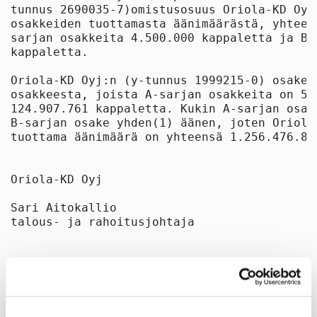
tunnus 2690035-7)omistusosuus Oriola-KD Oyj
osakkeiden tuottamasta äänimäärästä, yhteen
sarjan osakkeita 4.500.000 kappaletta ja B-
kappaletta.

Oriola-KD Oyj:n (y-tunnus 1999215-0) osakep
osakkeesta, joista A-sarjan osakkeita on 56
124.907.761 kappaletta. Kukin A-sarjan osak
B-sarjan osake yhden(1) äänen, joten Oriola
tuottama äänimäärä on yhteensä 1.256.476.801
Oriola-KD Oyj

Sari Aitokallio

talous- ja rahoitusjohtaja

Lisätietoja:

Sami Laine

johtaja, rahoitus & sijoittajasuhteet
