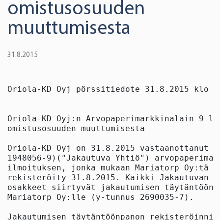
omistusosuuden
muuttumisesta
31.8.2015
Oriola-KD Oyj pörssitiedote 31.8.2015 klo 16
Oriola-KD Oyj:n Arvopaperimarkkinalain 9 lu
omistusosuuden muuttumisesta

Oriola-KD Oyj on 31.8.2015 vastaanottanut M
1948056-9)("Jakautuva Yhtiö") arvopaperimar
ilmoituksen, jonka mukaan Mariatorp Oy:tä k
rekisteröity 31.8.2015. Kaikki Jakautuvan Y
osakkeet siirtyvät jakautumisen täytäntöönp
Mariatorp Oy:lle (y-tunnus 2690035-7).

Jakautumisen täytäntöönpanon rekisteröinnin