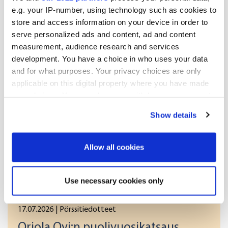
NASDAQ Helsinki Oy

e.g. your IP-number, using technology such as cookies to
Keskeiset tiedotusvälineet

store and access information on your device in order to
Julkaisija:

serve personalized ads and content, ad and content
Oriola-KD Oyj

measurement, audience research and services
Konserniviestintä

development. You have a choice in who uses your data
Orionintie 5

and for what purposes. Your privacy choices are only
02200 Espoo

applicable on this digital property where you have made
www.oriola-kd.com

your choices. You can change or withdraw your consent
any time from the Cookie Declaration or by clicking on
[]
Show details
the Privacy trigger icon.
If you allow, we would also like to:
Allow all cookies
Lisää uutisia
Collect information about your geographical
location which can be accurate to within several
Use necessary cookies only
meters
Identify your device by actively scanning it for
17.07.2026
| Pörssitiedotteet
specific characteristics (fingerprinting)
Oriola Oyj:n puolivuosikatsaus