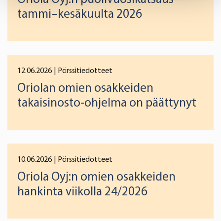
Find out more about how your personal data is processed
tammi–kesäkuulta 2026
and set your preferences in the
details section
.
We use cookies to offer you a better user experience,
analyse traffic and for advertising. You may change your
preferences below or at any time later.
12.06.2026
| Pörssitiedotteet
Oriolan omien osakkeiden
takaisinosto-ohjelma on päättynyt
10.06.2026
| Pörssitiedotteet
Oriola Oyj:n omien osakkeiden
hankinta viikolla 24/2026