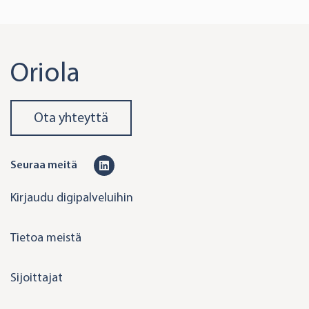
Oriola
Ota yhteyttä
L
Seuraa meitä
i
Kirjaudu digipalveluihin
n
k
Tietoa meistä
e
d
Sijoittajat
i