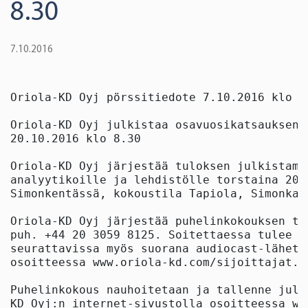
8.30
7.10.2016
Oriola-KD Oyj pörssitiedote 7.10.2016 klo 14
Oriola-KD Oyj julkistaa osavuosikatsauksen 
20.10.2016 klo 8.30

Oriola-KD Oyj järjestää tuloksen julkistami
analyytikoille ja lehdistölle torstaina 20.
Simonkentässä, kokoustila Tapiola, Simonkat
Oriola-KD Oyj järjestää puhelinkokouksen tu
puh. +44 20 3059 8125. Soitettaessa tulee a
seurattavissa myös suorana audiocast-lähety
osoitteessa www.oriola-kd.com/sijoittajat. 
Puhelinkokous nauhoitetaan ja tallenne julk
KD Oyj:n internet-sivustolla osoitteessa ww