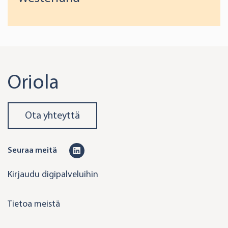
Oriola
Ota yhteyttä
L
Seuraa meitä
i
Kirjaudu digipalveluihin
n
k
Tietoa meistä
e
d