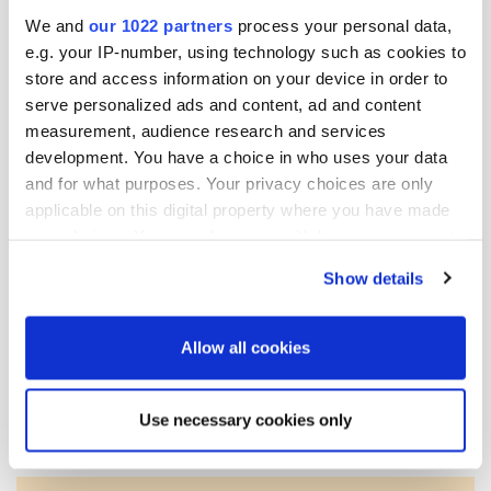
We and
our 1022 partners
process your personal data,
Lisätietoja:
e.g. your IP-number, using technology such as cookies to
store and access information on your device in order to
Petter Sandström
serve personalized ads and content, ad and content
lakiasiainjohtaja
measurement, audience research and services
puh. 010 429 5761
development. You have a choice in who uses your data
sähköposti: petter.sandstrom@oriola.com
and for what purposes. Your privacy choices are only
applicable on this digital property where you have made
Katja Graff
your choices. You can change or withdraw your consent
rahoitus- ja sijoittajasuhdepäällikkö
any time from the Cookie Declaration or by clicking on
Show details
the Privacy trigger icon.
puh. 010 429 013
sähköposti:
katja.graff@oriola.com
If you allow, we would also like to:
Allow all cookies
Collect information about your geographical
Lisää uutisia
location which can be accurate to within several
Use necessary cookies only
meters
Identify your device by actively scanning it for