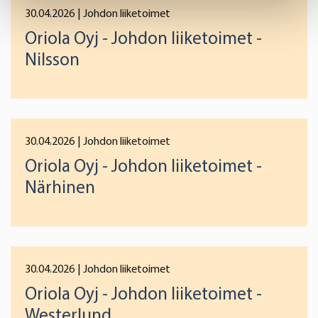
specific characteristics (fingerprinting)
30.04.2026
| Johdon liiketoimet
Find out more about how your personal data is processed
Oriola Oyj - Johdon liiketoimet -
and set your preferences in the
details section
.
Nilsson
We use cookies to offer you a better user experience,
analyse traffic and for advertising. You may change your
preferences below or at any time later.
30.04.2026
| Johdon liiketoimet
Oriola Oyj - Johdon liiketoimet -
Närhinen
30.04.2026
| Johdon liiketoimet
Oriola Oyj - Johdon liiketoimet -
Westerlund