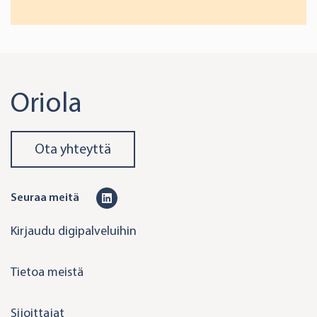
Oriola
Ota yhteyttä
L
Seuraa meitä
i
Kirjaudu digipalveluihin
n
k
Tietoa meistä
e
d
Sijoittajat