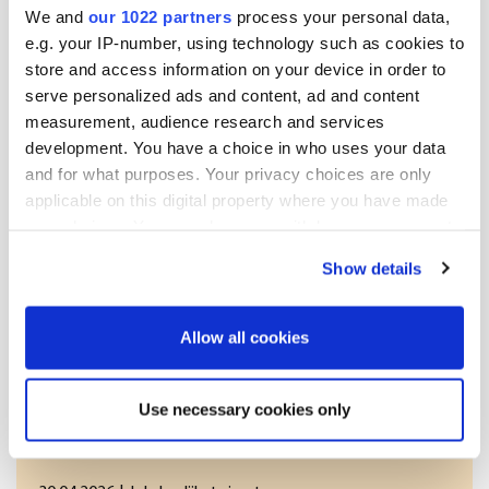
Liiketoimien yhdistetyt tiedot
We and
our 1022 partners
process your personal data,
e.g. your IP-number, using technology such as cookies to
(1): Volyymi: 21050 Keskihinta: 0.00 EUR
store and access information on your device in order to
serve personalized ads and content, ad and content
Julkaisija:
measurement, audience research and services
development. You have a choice in who uses your data
Oriola Oyj
and for what purposes. Your privacy choices are only
Konserniviestintä
applicable on this digital property where you have made
Orionintie 5
your choices. You can change or withdraw your consent
02200 Espoo
any time from the Cookie Declaration or by clicking on
Show details
the Privacy trigger icon.
www.oriola.com
If you allow, we would also like to:
Allow all cookies
Collect information about your geographical
Lisää uutisia
location which can be accurate to within several
Use necessary cookies only
meters
Identify your device by actively scanning it for
specific characteristics (fingerprinting)