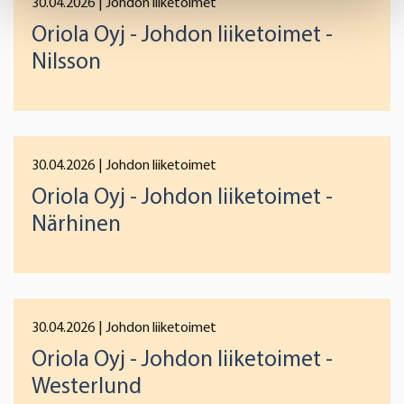
30.04.2026
| Johdon liiketoimet
Find out more about how your personal data is processed
Oriola Oyj - Johdon liiketoimet -
and set your preferences in the
details section
.
Nilsson
We use cookies to offer you a better user experience,
analyse traffic and for advertising. You may change your
preferences below or at any time later.
30.04.2026
| Johdon liiketoimet
Oriola Oyj - Johdon liiketoimet -
Närhinen
30.04.2026
| Johdon liiketoimet
Oriola Oyj - Johdon liiketoimet -
Westerlund