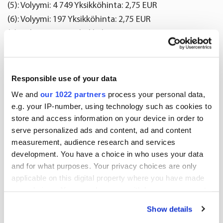
(5): Volyymi: 4 749 Yksikköhinta: 2,75 EUR
(6): Volyymi: 197 Yksikköhinta: 2,75 EUR
(7): Volyymi: 1 335 Yksikköhinta: 2,75 EUR
(8): Volyymi: 68 Yksikköhinta: 2,75 EUR
Liiketoimien yhdistetyt tiedot
Responsible use of your data
(8): Volyymi: 17 600 Keskihinta: 2,7483 EUR
We and
our 1022 partners
process your personal data,
e.g. your IP-number, using technology such as cookies to
Oriola Oyj
store and access information on your device in order to
serve personalized ads and content, ad and content
Helena Kukkonen
measurement, audience research and services
development. You have a choice in who uses your data
talous- ja rahoitusjohtaja
and for what purposes. Your privacy choices are only
applicable on this digital property where you have made
Lisätietoja:
your choices. You can change or withdraw your consent
any time from the Cookie Declaration or by clicking on
Petter Sandström
Show details
the Privacy trigger icon.
lakiasiainjohtaja