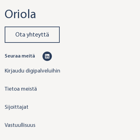
Oriola
Ota yhteyttä
L
Seuraa meitä
i
Kirjaudu digipalveluihin
n
k
Tietoa meistä
e
d
Sijoittajat
i
n
Vastuullisuus