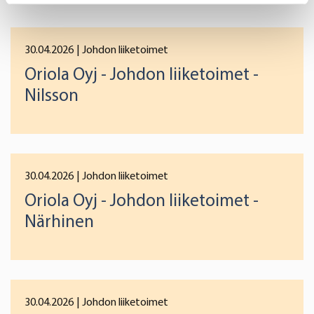
Identify your device by actively scanning it for
specific characteristics (fingerprinting)
Find out more about how your personal data is processed
30.04.2026
| Johdon liiketoimet
and set your preferences in the
details section
.
Oriola Oyj - Johdon liiketoimet -
Nilsson
We use cookies to offer you a better user experience,
analyse traffic and for advertising. You may change your
preferences below or at any time later.
30.04.2026
| Johdon liiketoimet
Oriola Oyj - Johdon liiketoimet -
Närhinen
30.04.2026
| Johdon liiketoimet