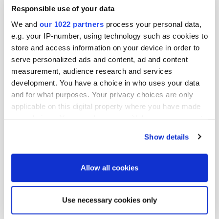
talous- ja rahoitusjohtaja
Responsible use of your data
We and
our 1022 partners
process your personal data,
Lisätietoja:
e.g. your IP-number, using technology such as cookies to
store and access information on your device in order to
Petter Sandström
serve personalized ads and content, ad and content
measurement, audience research and services
lakiasiainjohtaja
development. You have a choice in who uses your data
puh. 010 429 5761
and for what purposes. Your privacy choices are only
sähköposti: petter.sandstrom@oriola.com
applicable on this digital property where you have made
your choices. You can change or withdraw your consent
Katja Graff
any time from the Cookie Declaration or by clicking on
Show details
rahoitus- ja sijoittajasuhdepäällikkö
the Privacy trigger icon.
puh. 010 429 013
If you allow, we would also like to:
Allow all cookies
sähköposti:
katja.graff@oriola.com
Collect information about your geographical
location which can be accurate to within several
Use necessary cookies only
Lisää uutisia
meters