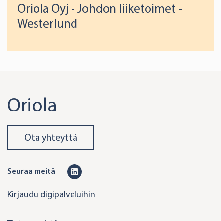
Oriola Oyj - Johdon liiketoimet -
Westerlund
Oriola
Ota yhteyttä
L
Seuraa meitä
i
Kirjaudu digipalveluihin
n
k