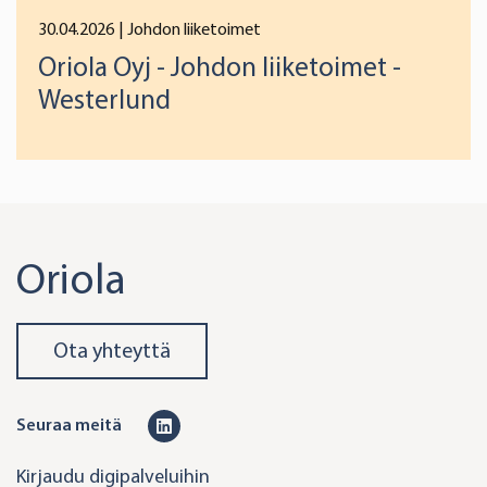
30.04.2026
| Johdon liiketoimet
Oriola Oyj - Johdon liiketoimet -
Westerlund
Oriola
Ota yhteyttä
L
Seuraa meitä
i
Kirjaudu digipalveluihin