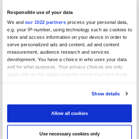
Helena Kukkonen
Responsible use of your data
talous- ja rahoitusjohtaja
We and
our 1022 partners
process your personal data,
e.g. your IP-number, using technology such as cookies to
Lisätietoja:
store and access information on your device in order to
serve personalized ads and content, ad and content
Petter Sandström
measurement, audience research and services
development. You have a choice in who uses your data
lakiasiainjohtaja
and for what purposes. Your privacy choices are only
puh. 010 429 5761
applicable on this digital property where you have made
sähköposti: petter.sandstrom@oriola.com
your choices. You can change or withdraw your consent
any time from the Cookie Declaration or by clicking on
Show details
Katja Graff
the Privacy trigger icon.
rahoitus- ja sijoittajasuhdepäällikkö
If you allow, we would also like to:
puh. 010 429 013
Allow all cookies
sähköposti: katja.graff@oriola.com
Collect information about your geographical
location which can be accurate to within several
Use necessary cookies only
meters