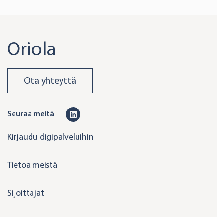
Oriola
Ota yhteyttä
L
Seuraa meitä
i
Kirjaudu digipalveluihin
n
k
Tietoa meistä
e
d
Sijoittajat
i
n