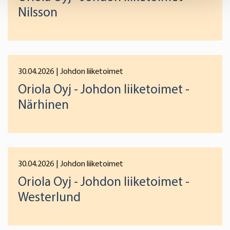
Find out more about how your personal data is processed
Nilsson
and set your preferences in the
details section
.
We use cookies to offer you a better user experience,
analyse traffic and for advertising. You may change your
preferences below or at any time later.
30.04.2026
| Johdon liiketoimet
Oriola Oyj - Johdon liiketoimet -
Närhinen
30.04.2026
| Johdon liiketoimet
Oriola Oyj - Johdon liiketoimet -
Westerlund