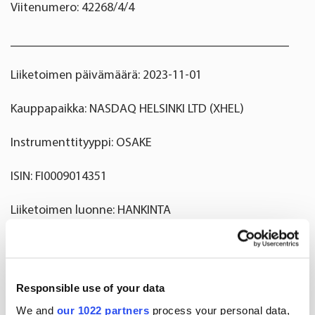
Viitenumero: 42268/4/4
____________________________________________
Liiketoimen päivämäärä: 2023-11-01
Kauppapaikka: NASDAQ HELSINKI LTD (XHEL)
Instrumenttityyppi: OSAKE
ISIN: FI0009014351
Liiketoimen luonne: HANKINTA
Liiketoimien yksityiskohtaiset tiedot
(1): Volyymi: 528 Yksikköhinta: 0.93 EUR
Responsible use of your data
(2): Volyymi: 150 Yksikköhinta: 0.93 EUR
We and
our 1022 partners
process your personal data,