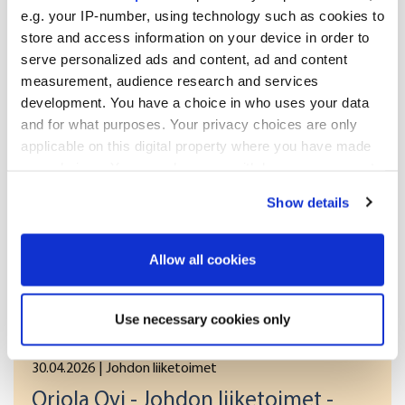
e.g. your IP-number, using technology such as cookies to
(3): Volyymi: 2741 Yksikköhinta: 0.93 EUR
store and access information on your device in order to
serve personalized ads and content, ad and content
(4): Volyymi: 1581 Yksikköhinta: 0.93 EUR
measurement, audience research and services
development. You have a choice in who uses your data
(5): Volyymi: 1000 Yksikköhinta: 0.93 EUR
and for what purposes. Your privacy choices are only
applicable on this digital property where you have made
Liiketoimien yhdistetyt tiedot (5):
your choices. You can change or withdraw your consent
any time from the Cookie Declaration or by clicking on
Show details
Volyymi: 6000 Keskihinta: 0.93 EUR
the Privacy trigger icon.
If you allow, we would also like to:
Allow all cookies
Lisää uutisia
Collect information about your geographical
location which can be accurate to within several
Use necessary cookies only
meters
Identify your device by actively scanning it for
30.04.2026
| Johdon liiketoimet
specific characteristics (fingerprinting)
Oriola Oyj - Johdon liiketoimet -