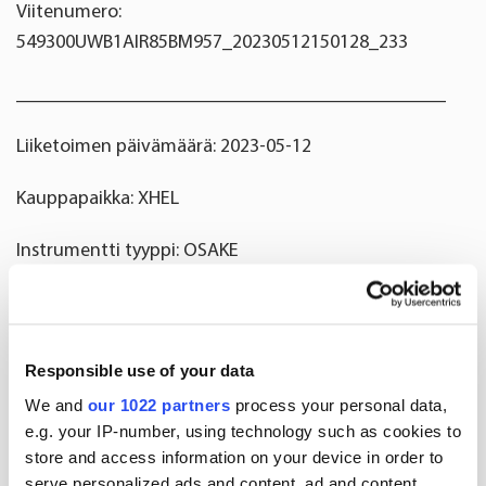
Viitenumero:
549300UWB1AIR85BM957_20230512150128_233
____________________________________________
Liiketoimen päivämäärä: 2023-05-12
Kauppapaikka: XHEL
Instrumentti tyyppi: OSAKE
ISIN: FI0009014351
Liiketoimen luonne: OSAKEPALKKION
Responsible use of your data
VASTAANOTTAMINEN
We and
our 1022 partners
process your personal data,
e.g. your IP-number, using technology such as cookies to
Liiketoimien yksityiskohtaiset tiedot
store and access information on your device in order to
serve personalized ads and content, ad and content