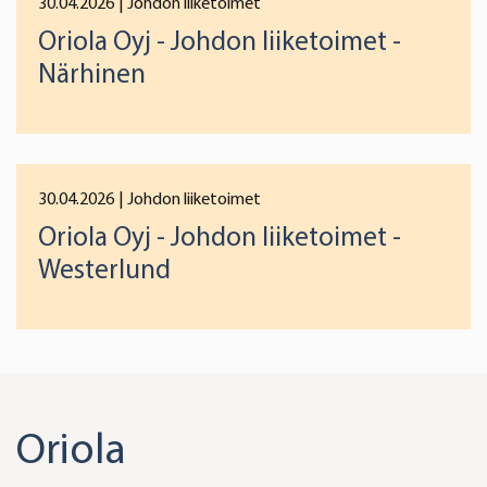
30.04.2026
| Johdon liiketoimet
We use cookies to offer you a better user experience,
Oriola Oyj - Johdon liiketoimet -
analyse traffic and for advertising. You may change your
preferences below or at any time later.
Närhinen
30.04.2026
| Johdon liiketoimet
Oriola Oyj - Johdon liiketoimet -
Westerlund
Oriola