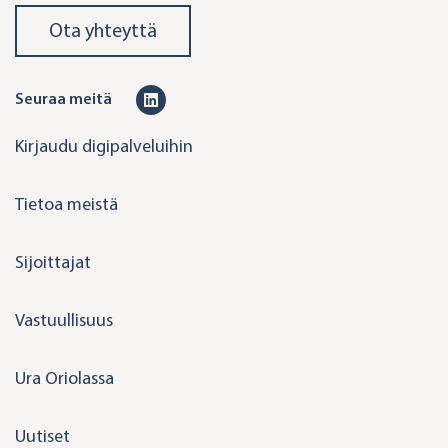
Ota yhteyttä
L
Seuraa meitä
i
Kirjaudu digipalveluihin
n
k
Tietoa meistä
e
d
Sijoittajat
i
n
Vastuullisuus
Ura Oriolassa
Uutiset