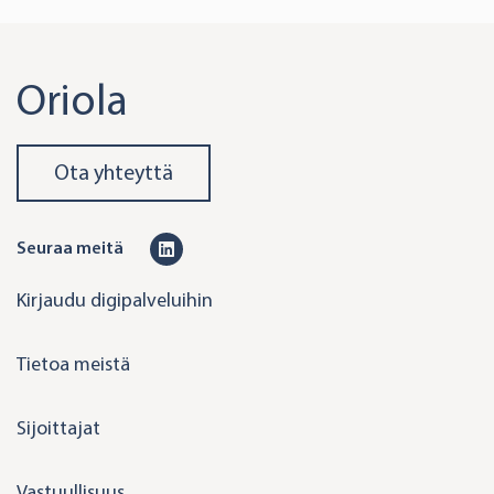
Oriola
Ota yhteyttä
L
Seuraa meitä
i
Kirjaudu digipalveluihin
n
k
Tietoa meistä
e
d
Sijoittajat
i
n
Vastuullisuus