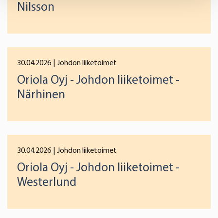
Nilsson
and set your preferences in the
details section
.
We use cookies to offer you a better user experience,
analyse traffic and for advertising. You may change your
preferences below or at any time later.
30.04.2026
| Johdon liiketoimet
Oriola Oyj - Johdon liiketoimet -
Närhinen
30.04.2026
| Johdon liiketoimet
Oriola Oyj - Johdon liiketoimet -
Westerlund