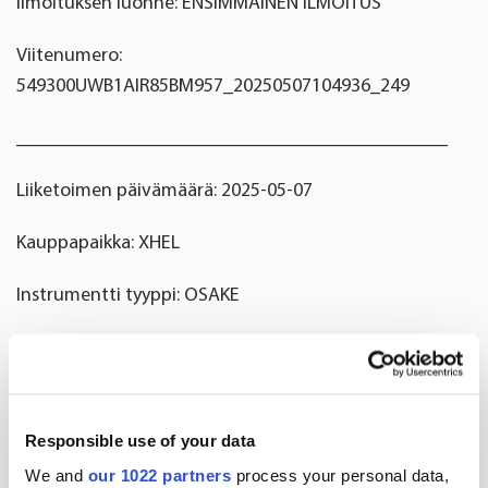
Ilmoituksen luonne: ENSIMMÄINEN ILMOITUS
Viitenumero:
549300UWB1AIR85BM957_20250507104936_249
____________________________________________
Liiketoimen päivämäärä: 2025-05-07
Kauppapaikka: XHEL
Instrumentti tyyppi: OSAKE
ISIN: FI0009014351
Liiketoimen luonne: OSAKEPALKKION
VASTAANOTTAMINEN
Responsible use of your data
We and
our 1022 partners
process your personal data,
Liiketoimien yksityiskohtaiset tiedot