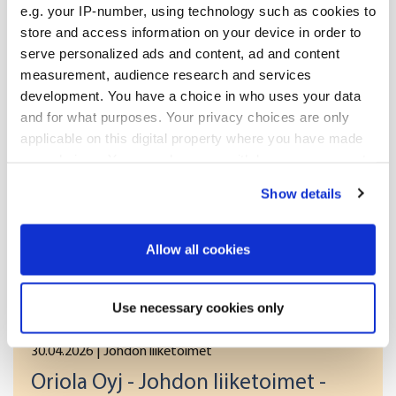
e.g. your IP-number, using technology such as cookies to
store and access information on your device in order to
(1): Volyymi: 12461 Yksikköhinta: 0.00 EUR
serve personalized ads and content, ad and content
measurement, audience research and services
Liiketoimien yhdistetyt tiedot
development. You have a choice in who uses your data
and for what purposes. Your privacy choices are only
(1): Volyymi: 12461 Keskihinta: 0.00 EUR
applicable on this digital property where you have made
your choices. You can change or withdraw your consent
any time from the Cookie Declaration or by clicking on
Release.pdf
Show details
the Privacy trigger icon.
If you allow, we would also like to:
Allow all cookies
Lisää uutisia
Collect information about your geographical
location which can be accurate to within several
Use necessary cookies only
meters
Identify your device by actively scanning it for
30.04.2026
| Johdon liiketoimet
specific characteristics (fingerprinting)
Oriola Oyj - Johdon liiketoimet -
Find out more about how your personal data is processed