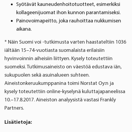
Syötävät kauneudenhoitotuotteet, esimerkiksi
kollageenijuomat ihon kunnon parantamiseksi.
Painovoimapeitto, joka rauhoittaa nukkumisen
aikana.
* Näin Suomi voi -tutkimusta varten haastateltiin 1036
iältään 15–74-vuotiasta suomalaista erilaisiin
hyvinvoinnin aiheisiin liittyen. Kysely toteutettiin
suomeksi. Tutkimusaineisto on väestöä edustava iän,
sukupuolen sekä asuinalueen suhteen.
Aineistonkeruukumppanina toimi Norstat Oy:n ja
kysely toteutettiin online-kyselynä kuluttajapaneelissa
10.–17.8.2017. Aineiston analyysistä vastasi Frankly
Partners.
Lisätietoja: