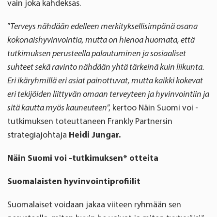
vain joka kahdeksas.
”
Terveys nähdään edelleen merkityksellisimpänä osana
kokonaishyvinvointia, mutta on hienoa huomata, että
tutkimuksen perusteella palautuminen ja sosiaaliset
suhteet sekä ravinto nähdään yhtä tärkeinä kuin liikunta.
Eri ikäryhmillä eri asiat painottuvat, mutta kaikki kokevat
eri tekijöiden liittyvän omaan terveyteen ja hyvinvointiin ja
sitä kautta myös kauneuteen
”, kertoo Näin Suomi voi -
tutkimuksen toteuttaneen Frankly Partnersin
strategiajohtaja
Heidi Jungar.
Näin Suomi voi -tutkimuksen* otteita
Suomalaisten hyvinvointiprofiilit
Suomalaiset voidaan jakaa viiteen ryhmään sen