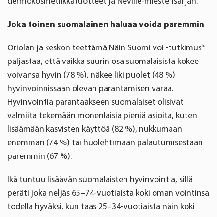
dermokosmetiikkatuotteet ja Neville-miestensarjan.
Joka toinen suomalainen haluaa voida paremmin
Oriolan ja keskon teettämä Näin Suomi voi -tutkimus*
paljastaa, että vaikka suurin osa suomalaisista kokee
voivansa hyvin (78 %), näkee liki puolet (48 %)
hyvinvoinnissaan olevan parantamisen varaa.
Hyvinvointia parantaakseen suomalaiset olisivat
valmiita tekemään monenlaisia pieniä asioita, kuten
lisäämään kasvisten käyttöä (82 %), nukkumaan
enemmän (74 %) tai huolehtimaan palautumisestaan
paremmin (67 %).
Ikä tuntuu lisäävän suomalaisten hyvinvointia, sillä
peräti joka neljäs 65–74-vuotiaista koki oman vointinsa
todella hyväksi, kun taas 25–34-vuotiaista näin koki