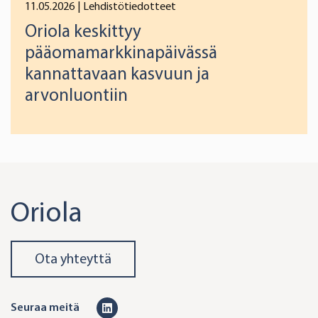
11.05.2026
| Lehdistötiedotteet
Oriola keskittyy
pääomamarkkinapäivässä
kannattavaan kasvuun ja
arvonluontiin
Oriola
Ota yhteyttä
L
Seuraa meitä