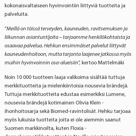
kokonaisvaltaiseen hyvinvointiin liittyviä tuotteita ja
palveluita.
”
Meillä on töissä terveyden, kauneuden, ravitsemuksen ja
liikunnan asiantuntijoita – tarjoamme henkilökohtaista ja
osaavaa palvelua. Hehkun ensimmäiset palvelut liittyvät
kauneudenhoitoon, mutta tarjonta laajenee jatkossa myös
muihin hyvinvoinnin osa-alueisiin
”, kertoo Mattelmäki
Noin 10 000 tuotteen laaja valikoima sisältää tuttuja
merkkituotteita ja mielenkiintoisia nousevia brändejä.
Tuttuja merkkituotteita edustaa esimerkiksi Lumene,
nousevia brändejä kotimainen Olivia Klein -
ihonhoitosarja sekä Biomed-ravintolisät. Hehku tarjoaa
myös lukuisia tuotteita joita ei ole aiemmin saanut
Suomen markkinoilta, kuten Floxia -