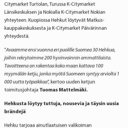
Citymarket Turtolan, Turussa K-Citymarket
Länsikeskuksen ja Nokialla K-Citymarket Nokian
yhteyteen. Kuopiossa Hehkut löytyvät Matkus-
kauppakeskuksesta ja K-Citymarket Päivärinnan
yhteydestä.
”
Avaamme ensi vuonna eri puolille Suomea 30 Hehkua,
joihin rekrytoimme 200 hyvinvoinnin ammattilaista.
Tavoitteena on rakentaa koko maan kattava 100
myymälän ketju, jonka myötä Suomeen syntyy arviolta 1
000 uutta työpaikkaa
”, kertoo uuden ketjun
toimitusjohtaja
Tuomas Mattelmäki.
Hehkusta löytyy tuttuja, nousevia ja täysin uusia
brändejä
Hehku tarjoaa ainutlaatuisen valikoiman