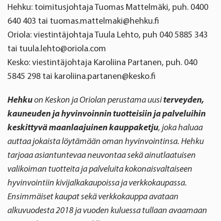
Hehku: toimitusjohtaja Tuomas Mattelmäki, puh. 0400
640 403 tai tuomas.mattelmaki@hehku.fi
Oriola: viestintäjohtaja Tuula Lehto, puh 040 5885 343
tai tuula.lehto@oriola.com
Kesko: viestintäjohtaja Karoliina Partanen, puh. 040
5845 298 tai karoliina.partanen@kesko.fi
Hehku
on Keskon ja Oriolan perustama uusi
terveyden,
kauneuden ja hyvinvoinnin tuotteisiin ja palveluihin
keskittyvä maanlaajuinen kauppaketju
, joka haluaa
auttaa jokaista löytämään oman hyvinvointinsa. Hehku
tarjoaa asiantuntevaa neuvontaa sekä ainutlaatuisen
valikoiman tuotteita ja palveluita kokonaisvaltaiseen
hyvinvointiin kivijalkakaupoissa ja verkkokaupassa.
Ensimmäiset kaupat sekä verkkokauppa avataan
alkuvuodesta 2018 ja vuoden kuluessa tullaan avaamaan