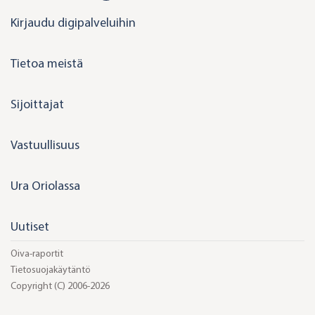
i
Kirjaudu digipalveluihin
n
k
Tietoa meistä
e
d
Sijoittajat
i
n
Vastuullisuus
Ura Oriolassa
Uutiset
Oiva-raportit
Tietosuojakäytäntö
Copyright (C) 2006-2026