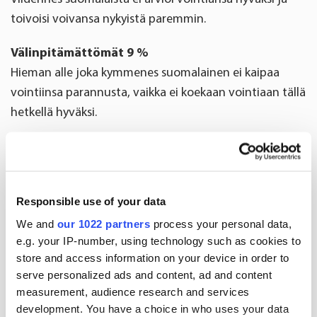
toivoisi voivansa nykyistä paremmin.
Välinpitämättömät 9 %
Hieman alle joka kymmenes suomalainen ei kaipaa
vointiinsa parannusta, vaikka ei koekaan vointiaan tällä
hetkellä hyväksi.
Suomalaisten hyvinvointi on muutoksessa
Maailmalta nousee Suomeen asti useita suuria
hyvinvointitrendejä. Trendit ryhmitellään sen mukaan,
Responsible use of your data
miten voimakkaasti ne vaikuttavat nyt ja mahdollisesti
We and
our 1022 partners
process your personal data,
tulevaisuudessa.
e.g. your IP-number, using technology such as cookies to
store and access information on your device in order to
Kasvavat trendit
serve personalized ads and content, ad and content
Suomalaisille jo tuttuja ilmiöitä, jotka tulevat
measurement, audience research and services
development. You have a choice in who uses your data
pitämään pintansa tulevaisuudessa.