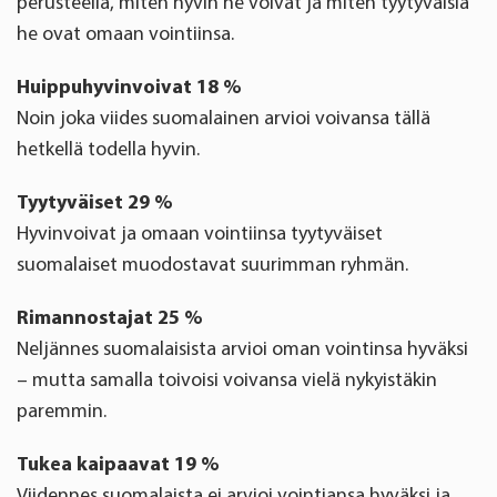
perusteella, miten hyvin he voivat ja miten tyytyväisiä
he ovat omaan vointiinsa.
Huippuhyvinvoivat 18 %
Noin joka viides suomalainen arvioi voivansa tällä
hetkellä todella hyvin.
Tyytyväiset 29 %
Hyvinvoivat ja omaan vointiinsa tyytyväiset
suomalaiset muodostavat suurimman ryhmän.
Rimannostajat 25 %
Neljännes suomalaisista arvioi oman vointinsa hyväksi
– mutta samalla toivoisi voivansa vielä nykyistäkin
paremmin.
Tukea kaipaavat 19 %
Viidennes suomalaista ei arvioi vointiansa hyväksi ja