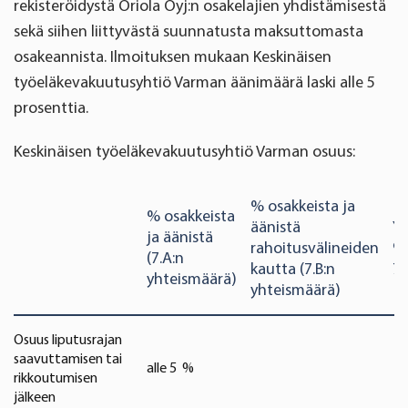
rekisteröidystä Oriola Oyj:n osakelajien yhdistämisestä
sekä siihen liittyvästä suunnatusta maksuttomasta
osakeannista. Ilmoituksen mukaan Keskinäisen
työeläkevakuutusyhtiö Varman äänimäärä laski alle 5
prosenttia.
Keskinäisen työeläkevakuutusyhtiö Varman osuus:
% osakkeista ja
% osakkeista
äänistä
Yh
ja äänistä
rahoitusvälineiden
%-
(7.A:n
kautta (7.B:n
7.
yhteismäärä)
yhteismäärä)
Osuus liputusrajan
saavuttamisen tai
alle 5 %
rikkoutumisen
jälkeen