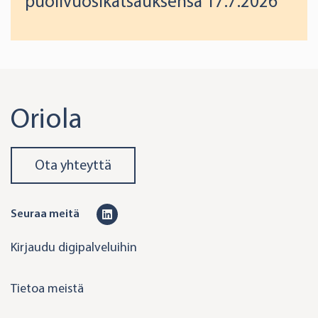
puolivuosikatsauksensa 17.7.2026
Oriola
Ota yhteyttä
L
Seuraa meitä
i
Kirjaudu digipalveluihin
n
k
Tietoa meistä
e