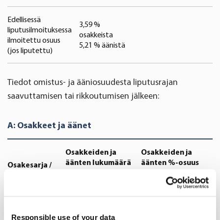
Edellisessä
3,59 %
liputusilmoituksessa
osakkeista
ilmoitettu osuus
5,21 % äänistä
(jos liputettu)
Tiedot omistus- ja ääniosuudesta liputusrajan
saavuttamisen tai rikkoutumisen jälkeen:
A: Osakkeet ja äänet
Osakkeiden ja
Osakkeiden ja
äänten lukumäärä
äänten %-osuus
Osakesarja /
osakelaji
ISIN-koodi (jos
Suora
Välillinen
Suora
Välillinen
mahdollista)
(AML
(AML 9:6 ja
(AML
(AML 9:6 ja
9:5)
9:7)
9:5)
9:7)
Responsible use of your data