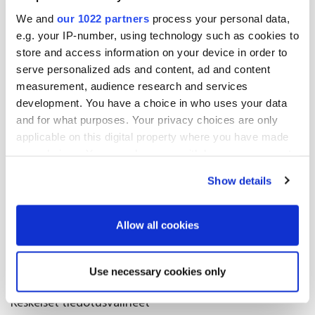
We and
our 1022 partners
process your personal data,
7 902
FI0009014351
4,26 %
214
e.g. your IP-number, using technology such as cookies to
store and access information on your device in order to
serve personalized ads and content, ad and content
A YHTEENSÄ
7 902 214
4,26 %
measurement, audience research and services
development. You have a choice in who uses your data
Oriola Oyj
and for what purposes. Your privacy choices are only
applicable on this digital property where you have made
Lisätietoja:
your choices. You can change or withdraw your consent
Petter Sandström
any time from the Cookie Declaration or by clicking on
Show details
the Privacy trigger icon.
Lakiasiainjohtaja
puh. 010 429 5761
If you allow, we would also like to:
Allow all cookies
sähköposti: petter.sandstrom@oriola.com
Collect information about your geographical
location which can be accurate to within several
Jakelu:
Use necessary cookies only
meters
Nasdaq Helsinki Oy
Identify your device by actively scanning it for
Keskeiset tiedotusvälineet