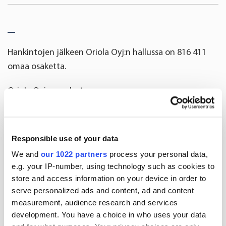
Hankintojen jälkeen
Oriola Oyj:n hallussa on 816 411
omaa osaketta.
Oriola Oyj:n puolesta
Danske Bank A/S, Suomen sivuliike
Antti Väliaho, Jonathan Nyberg
Responsible use of your data
We and
our 1022 partners
process your personal data,
Lisätietoja:
e.g. your IP-number, using technology such as cookies to
store and access information on your device in order to
Oriola
Oyj
serve personalized ads and content, ad and content
Mats Danielsson,
talous- ja rahoitusjohtaja
measurement, audience research and services
Tel. +358
050 394 8575
development. You have a choice in who uses your data