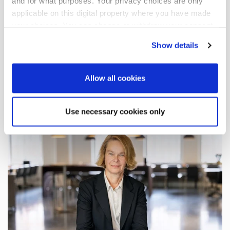
and for what purposes. Your privacy choices are only
mats.danielsson@oriola.com
applicable on this digital property where you have made
your choices. You can change or withdraw your consent
any time from the Cookie Declaration or by clicking on
FI0009014351 20260529.xlsx
Show details
the Privacy trigger icon.
If you allow, we would also like to:
Allow all cookies
Lisää uutisia
Collect information about your geographical
location which can be accurate to within several
Use necessary cookies only
meters
Identify your device by actively scanning it for
specific characteristics (fingerprinting)
Find out more about how your personal data is processed
and set your preferences in the
details section
.
We use cookies to offer you a better user experience,
analyse traffic and for advertising. You may change your
preferences below or at any time later.