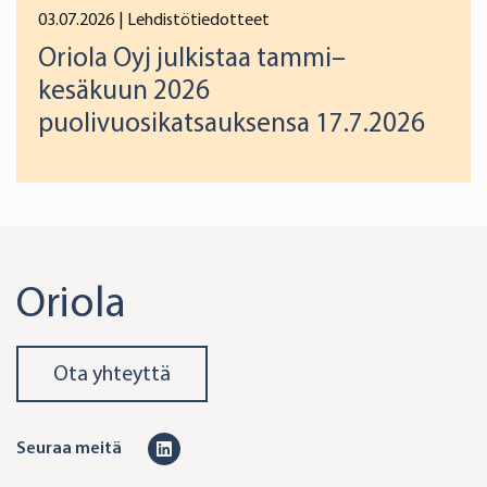
03.07.2026
| Lehdistötiedotteet
Oriola Oyj julkistaa tammi–
kesäkuun 2026
puolivuosikatsauksensa 17.7.2026
Oriola
Ota yhteyttä
L
Seuraa meitä
i