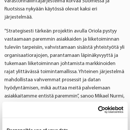
varastonhallintajärjestelmä korvaa Suomessa ja
Ruotsissa nykyään käytössä olevat kaksi eri
järjestelmää.
”Strategisesti tärkeän projektin avulla Oriola pystyy
vastaamaan paremmin asiakkaiden ja liiketoiminnan
tuleviin tarpeisiin, vahvistamaan sisäistä yhteistyötä yli
organisaatiorajojen, parantamaan läpinäkyvyyttä ja
tukemaan liiketoiminnan johtamista markkinoiden
rajat ylittävässä toimintamallissa. Yhteinen järjestelmä
mahdollistaa vahvemmat prosessit ja datan
hyödyntämisen, mikä auttaa meitä palvelemaan
asiakkaitamme entistä paremmin”, sanoo Mikael Nurmi,
Oriolan digitalisaatiojohtaja.
Projekti käynnistyy vuonna 2024, ja uusi järjestelmä
otetaan käyttöön vaiheittain vuosien 2025–2027