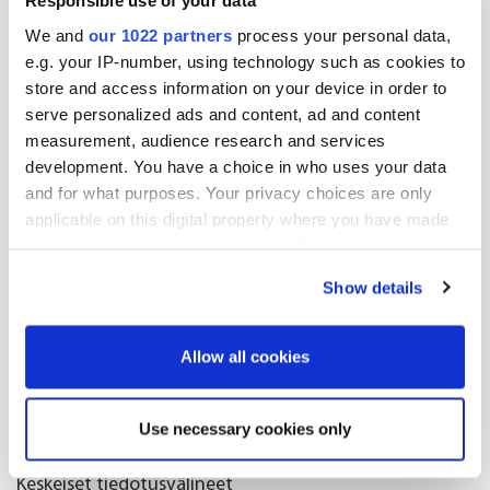
Responsible use of your data
aikana. Järjestelmän käyttöönotto alkaa Ruotsista ja
We and
our 1022 partners
process your personal data,
etenee sen jälkeen Suomeen.
e.g. your IP-number, using technology such as cookies to
store and access information on your device in order to
HCLTech on valittu toiminnanohjaus- ja
serve personalized ads and content, ad and content
varastonhallintajärjestelmän integraatiokumppaniksi.
measurement, audience research and services
Pääteknologiatoimittaja on SAP.
development. You have a choice in who uses your data
and for what purposes. Your privacy choices are only
Oriola Oyj
applicable on this digital property where you have made
your choices. You can change or withdraw your consent
Lisätietoa:
any time from the Cookie Declaration or by clicking on
Show details
the Privacy trigger icon.
Mikael Nurmi, digitalisaatiojohtaja
sähköposti: mikael.nurmi@oriola.com
If you allow, we would also like to:
Allow all cookies
Collect information about your geographical
Jakelu:
location which can be accurate to within several
Use necessary cookies only
meters
Nasdaq Helsinki Oy
Identify your device by actively scanning it for
Keskeiset tiedotusvälineet