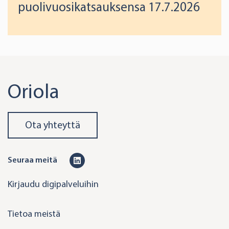
puolivuosikatsauksensa 17.7.2026
Oriola
Ota yhteyttä
L
Seuraa meitä
i
Kirjaudu digipalveluihin
n
k
Tietoa meistä
e