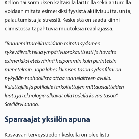
Kellon tai sormuksen kaltaisilla laitteilla sekä antureilla
voidaan mitata esimerkiksi fyysistä aktiivisuutta, unta,
palautumista ja stressiä. Keskeistä on saada kiinni
elimistössä tapahtuvia muutoksia reaaliajassa.
”Rannemittareilla voidaan mitata sydämen
sykevälivaihtelua ympärivuorokautisesti ja havaita
esimerkiksi eteisvärinä helpommin kuin perinteisin
menetelmin. Jopa lähes kliinisen tason sydänfilmi on
nykyään mahdollista ottaa rannelaitteen avulla.
Kuluttajille ja potilaille tarkoitettujen mittauslaitteiden
laatu ja teknologia alkavat olla todella kovaa tasoa”,
Sovijärvi sanoo.
Sparraajat yksilön apuna
Kasvavan terveystiedon keskellä on oleellista