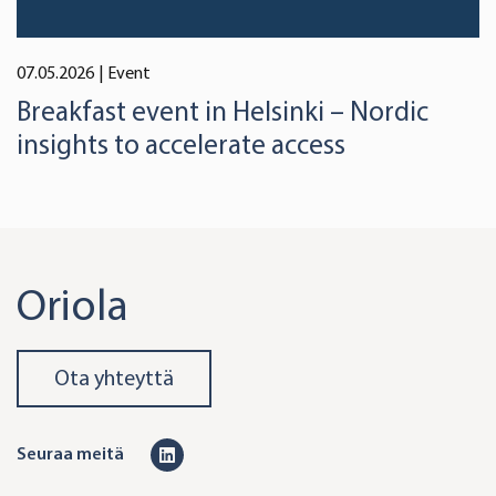
07.05.2026
| Event
Breakfast event in Helsinki – Nordic
insights to accelerate access
Oriola
Ota yhteyttä
L
Seuraa meitä
i