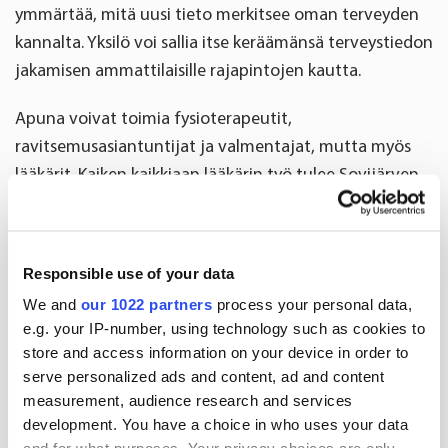
ymmärtää, mitä uusi tieto merkitsee oman terveyden
kannalta. Yksilö voi sallia itse keräämänsä terveystiedon
jakamisen ammattilaisille rajapintojen kautta.
Apuna voivat toimia fysioterapeutit,
ravitsemusasiantuntijat ja valmentajat, mutta myös
lääkärit. Kaiken kaikkiaan lääkärin työ tulee Sovijärven
mukaan painottumaan yhä enemmän sairauksien
ennaltaehkäisyyn ja terveyden ylläpitoon.
Responsible use of your data
”Tulevaisuuden lääkäri on kuuntelija ja
keskustelukumppani, joka tekee päätöksiä yhdessä yksilön
We and
our 1022 partners
process your personal data,
e.g. your IP-number, using technology such as cookies to
kanssa ja pitää kokonaisuuden käsissä. Tavoitteena on
store and access information on your device in order to
työskennellä yhdessä potilaan kokonaisterveyden eteen.”
serve personalized ads and content, ad and content
measurement, audience research and services
Jo nyt lääkäripalveluita tarjotaan liikuntakeskuksista
development. You have a choice in who uses your data
tutuilla valmennusmalleilla, joissa kuukausimaksulla