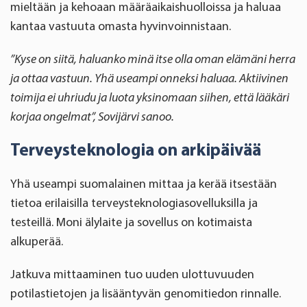
mieltään ja kehoaan määräaikaishuolloissa ja haluaa
kantaa vastuuta omasta hyvinvoinnistaan.
”Kyse on siitä, haluanko minä itse olla oman elämäni herra
ja ottaa vastuun. Yhä useampi onneksi haluaa. Aktiivinen
toimija ei uhriudu ja luota yksinomaan siihen, että lääkäri
korjaa ongelmat”, Sovijärvi sanoo.
Terveysteknologia on arkipäivää
Yhä useampi suomalainen mittaa ja kerää itsestään
tietoa erilaisilla terveysteknologiasovelluksilla ja
testeillä. Moni älylaite ja sovellus on kotimaista
alkuperää.
Jatkuva mittaaminen tuo uuden ulottuvuuden
potilastietojen ja lisääntyvän genomitiedon rinnalle.