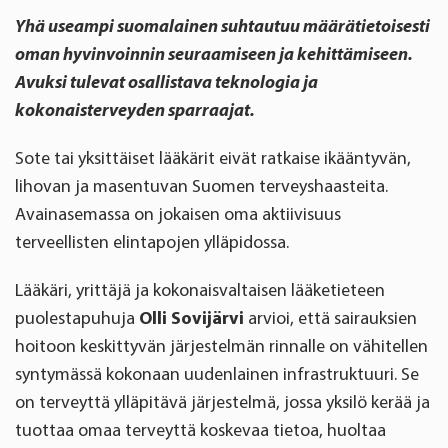
Yhä useampi suomalainen suhtautuu määrätietoisesti
oman hyvinvoinnin seuraamiseen ja kehittämiseen.
Avuksi tulevat osallistava teknologia ja
kokonaisterveyden sparraajat.
Sote tai yksittäiset lääkärit eivät ratkaise ikääntyvän,
lihovan ja masentuvan Suomen terveyshaasteita.
Avainasemassa on jokaisen oma aktiivisuus
terveellisten elintapojen ylläpidossa.
Lääkäri, yrittäjä ja kokonaisvaltaisen lääketieteen
puolestapuhuja
Olli Sovijärvi
arvioi, että sairauksien
hoitoon keskittyvän järjestelmän rinnalle on vähitellen
syntymässä kokonaan uudenlainen infrastruktuuri. Se
on terveyttä ylläpitävä järjestelmä, jossa yksilö kerää ja
tuottaa omaa terveyttä koskevaa tietoa, huoltaa