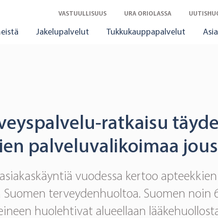
VASTUULLISUUS
URA ORIOLASSA
UUTISHU
eistä
Jakelupalvelut
Tukkukauppapalvelut
Asia
veyspalvelu-ratkaisu täyd
en palveluvalikoimaa jous
asiakaskäyntiä vuodessa kertoo apteekkien
na Suomen terveydenhuoltoa. Suomen noin 
eineen huolehtivat alueellaan lääkehuollosta