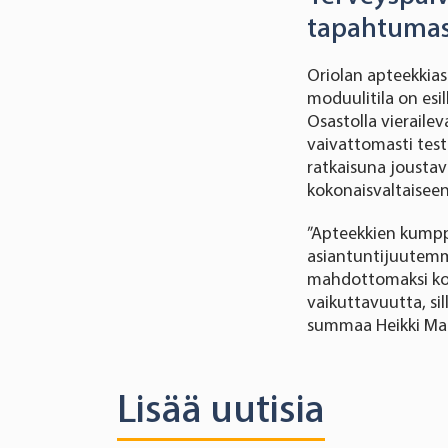
tapahtuma
Oriolan apteekkiasi
moduulitila on esi
Osastolla vieraile
vaivattomasti test
ratkaisuna joustav
kokonaisvaltaisee
”Apteekkien kumppa
asiantuntijuutemme
mahdottomaksi koet
vaikuttavuutta, si
summaa Heikki Ma
Lisää uutisia