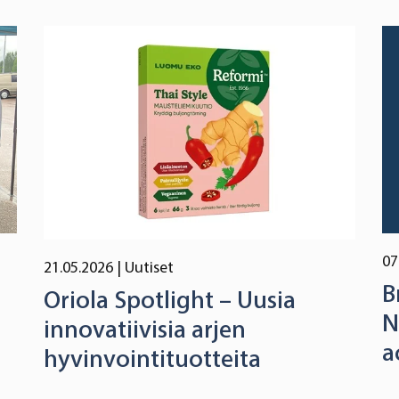
07
21.05.2026
| Uutiset
B
Oriola Spotlight – Uusia
N
innovatiivisia arjen
a
hyvinvointituotteita