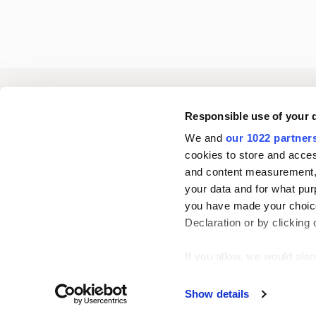
Oriola
Responsible use of your 
We and
our 1022 partner
cookies to store and acces
Ota yhteyttä
and content measurement,
your data and for what pur
you have made your choice
Seuraa meitä
L
Declaration or by clicking 
i
n
If you allow, we would also 
k
Collect information
Show details
e
Identify your device