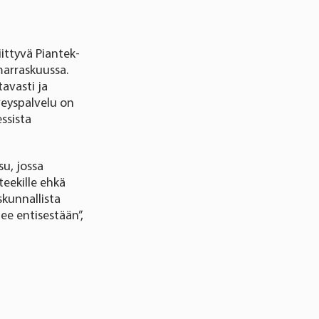
iittyvä Piantek-
marraskuussa.
avasti ja
veyspalvelu on
ssista
u, jossa
teekille ehkä
kunnallista
ee entisestään”,