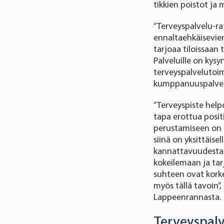
tikkien poistot ja
”Terveyspalvelu-ra
ennaltaehkäisevien
tarjoaa tiloissaan
Palveluille on ky
terveyspalvelutoi
kumppanuuspalvelu
”Terveyspiste hel
tapa erottua posit
perustamiseen on o
siinä on yksittäise
kannattavuudesta p
kokeilemaan ja tar
suhteen ovat korkea
myös tällä tavoin”
Lappeenrannasta.
Terveyspalv