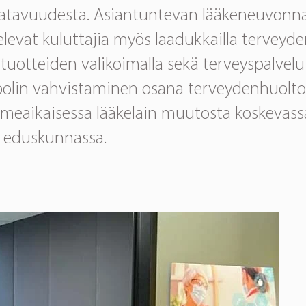
aatavuudesta. Asiantuntevan lääkeneuvonnan
elevat kuluttajia myös laadukkailla terveyde
tuotteiden valikoimalla sekä terveyspalveluil
oolin vahvistaminen osana terveydenhuoltoa
iimeaikaisessa lääkelain muutosta koskevass
a eduskunnassa.