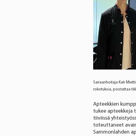
Sairaanhoitaja Kati Miet
rokotuksia, poistattaa ti
Apteekkien kumppan
tukee apteekkeja t
tiiviissä yhteisty
toteuttaneet avai
Sammonlahden apte