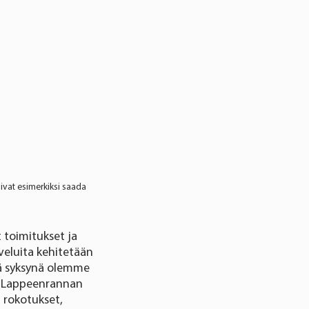
ivat esimerkiksi saada
 toimitukset ja
veluita kehitetään
änä syksynä olemme
sä Lappeenrannan
 rokotukset,