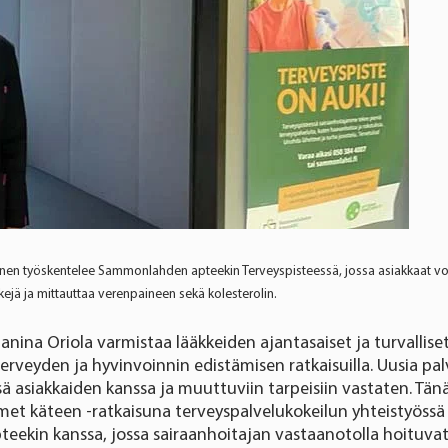
tinen työskentelee Sammonlahden apteekin Terveyspisteessä, jossa asiakkaat vo
kkejä ja mittauttaa verenpaineen sekä kolesterolin.
ina Oriola varmistaa lääkkeiden ajantasaiset ja turvalliset
erveyden ja hyvinvoinnin edistämisen ratkaisuilla. Uusia pal
össä asiakkaiden kanssa ja muuttuviin tarpeisiin vastaten. T
met käteen -ratkaisuna terveyspalvelukokeilun yhteistyös
ekin kanssa, jossa sairaanhoitajan vastaanotolla hoituvat