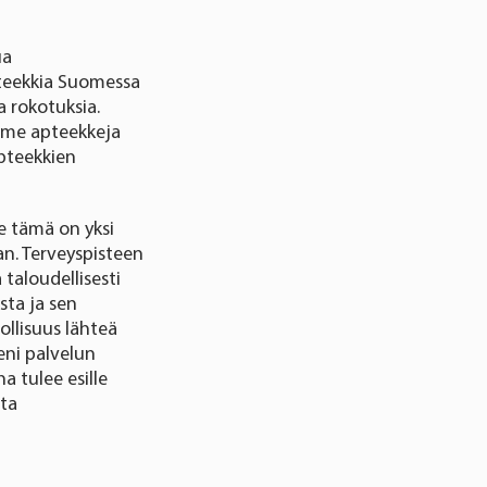
ua
pteekkia Suomessa
a rokotuksia.
emme apteekkeja
apteekkien
e tämä on yksi
an. Terveyspisteen
taloudellisesti
sta ja sen
llisuus lähteä
eni palvelun
a tulee esille
ta