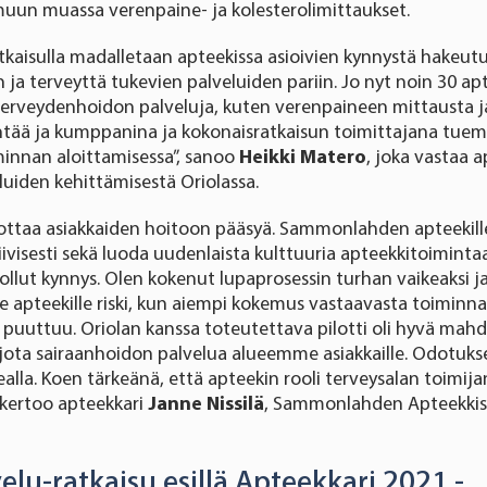
 muun muassa verenpaine- ja kolesterolimittaukset.
tkaisulla madalletaan apteekissa asioivien kynnystä hakeut
 ja terveyttä tukevien palveluiden pariin. Jo nyt noin 30 a
 terveydenhoidon palveluja, kuten verenpaineen mittausta j
syntää ja kumppanina ja kokonaisratkaisun toimittajana tu
minnan aloittamisessa”, sanoo
Heikki Matero
, joka vastaa 
iden kehittämisestä Oriolassa.
pottaa asiakkaiden hoitoon pääsyä. Sammonlahden apteekill
iivisesti sekä luoda uudenlaista kulttuuria apteekkitoiminta
llut kynnys. Olen kokenut lupaprosessin turhan vaikeaksi ja 
lle apteekille riski, kun aiempi kokemus vastaavasta toiminna
uuttuu. Oriolan kanssa toteutettava pilotti oli hyvä mahdo
jota sairaanhoidon palvelua alueemme asiakkaille. Odotuks
lla. Koen tärkeänä, että apteekin rooli terveysalan toimijan
, kertoo apteekkari
Janne Nissilä
, Sammonlahden Apteekkis
elu-ratkaisu esillä Apteekkari 2021 -