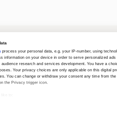
Kirjaudu
Tietoa meistä
Si
data
digipalveluihin
s
process your personal data, e.g. your IP-number, using techno
s information on your device in order to serve personalized ads
Ura Oriolassa
Uutiset
 audience research and services development. You have a choi
poses. Your privacy choices are only applicable on this digital p
s. You can change or withdraw your consent any time from the
on the Privacy trigger icon.
like to:
 about your geographical location which can be accurate to withi
Oiva-raportit
Tie
 by actively scanning it for specific characteristics (fingerprintin