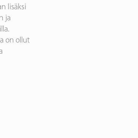
 lisäksi
n ja
la.
 on ollut
a