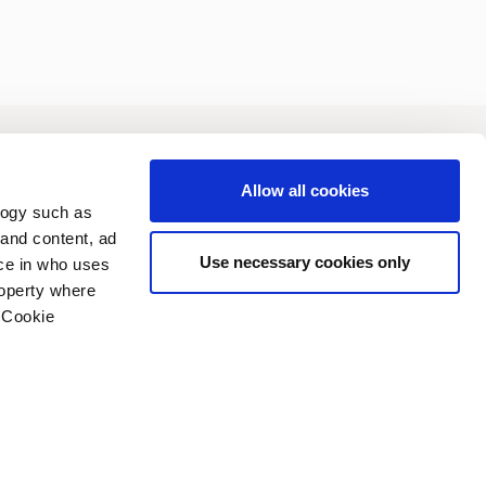
joittajat
Vastuullisuus
Allow all cookies
logy such as
 and content, ad
Use necessary cookies only
ce in who uses
roperty where
 Cookie
n several meters
tosuojakäytäntö
Copyright (C) 2006-2026
g)