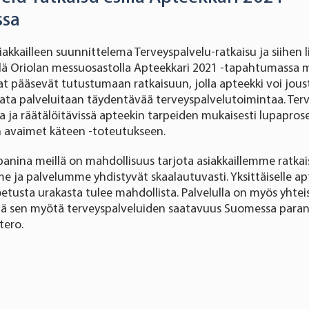
ssa
akkailleen suunnittelema Terveyspalvelu-ratkaisu ja siihen l
llä Oriolan messuosastolla Apteekkari 2021 -tapahtumassa 
vat pääsevät tutustumaan ratkaisuun, jolla apteekki voi joust
ata palveluitaan täydentävää terveyspalvelutoimintaa. Ter
a ja räätälöitävissä apteekin tarpeiden mukaisesti lupaprose
n avaimet käteen -toteutukseen.
nina meillä on mahdollisuus tarjota asiakkaillemme ratkais
 ja palvelumme yhdistyvät skaalautuvasti. Yksittäiselle ap
usta urakasta tulee mahdollista. Palvelulla on myös yhteis
llä sen myötä terveyspalveluiden saatavuus Suomessa paran
tero.