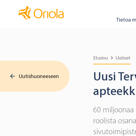
Tietoa m
Etusivu
Uutiset
Uusi Ter
Uutishuoneeseen
apteekki
60 miljoonaa 
roolista osa
sivutoimipist