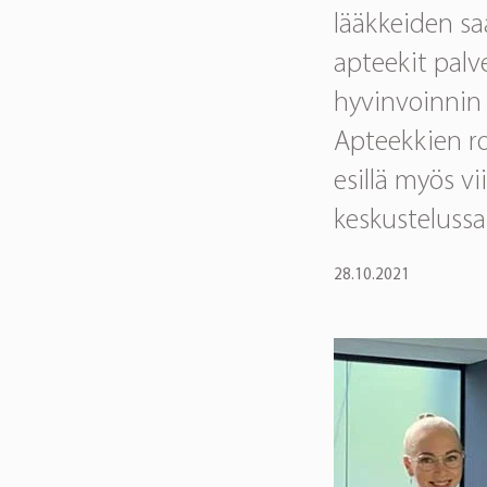
lääkkeiden s
apteekit palv
hyvinvoinnin 
Apteekkien r
esillä myös v
keskusteluss
28.10.2021