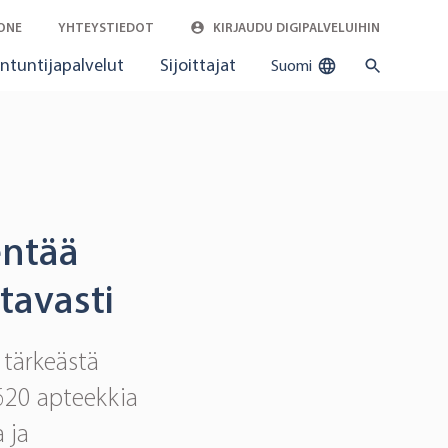
ONE
YHTEYSTIEDOT
KIRJAUDU DIGIPALVELUIHIN
ntuntijapalvelut
Sijoittajat
Suomi
entää
tavasti
 tärkeästä
620 apteekkia
 ja