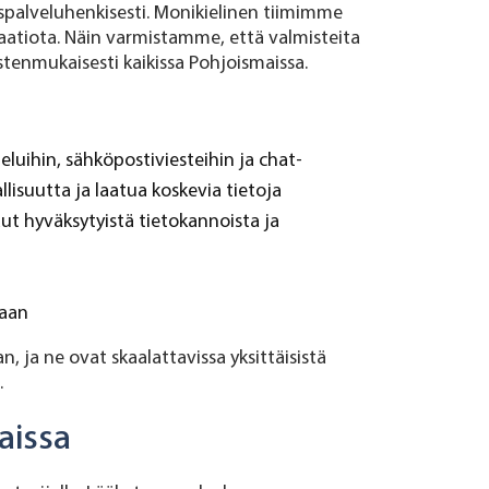
kaspalveluhenkisesti. Monikielinen tiimimme
maatiota. Näin varmistamme, että valmisteita
tenmukaisesti kaikissa Pohjoismaissa.
uihin, sähköpostiviesteihin ja chat-
lisuutta ja laatua koskevia tietoja
aut hyväksytyistä tietokannoista ja
aan
ja ne ovat skaalattavissa yksittäisistä
.
aissa