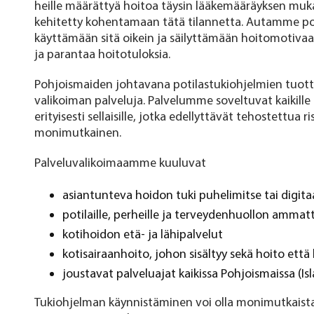
heille määrättyä hoitoa täysin lääkemääräyksen muka
kehitetty kohentamaan tätä tilannetta. Autamme p
käyttämään sitä oikein ja säilyttämään hoitomotivaa
ja parantaa hoitotuloksia.
Pohjoismaiden johtavana potilastukiohjelmien tuot
valikoiman palveluja. Palvelumme soveltuvat kaikille lää
erityisesti sellaisille, jotka edellyttävät tehostettua 
monimutkainen.
Palveluvalikoimaamme kuuluvat
asiantunteva hoidon tuki puhelimitse tai digitaa
potilaille, perheille ja terveydenhuollon ammatti
kotihoidon etä- ja lähipalvelut
kotisairaanhoito, johon sisältyy sekä hoito että 
joustavat palveluajat kaikissa Pohjoismaissa (Isl
Tukiohjelman käynnistäminen voi olla monimutkaist