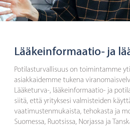
Lääkeinformaatio- ja l
Potilasturvallisuus on toimintamme y
asiakkaidemme tukena viranomaisvelvo
Lääketurva-, lääkeinformaatio- ja pot
siitä, että yrityksesi valmisteiden käytt
vaatimustenmukaista, tehokasta ja mon
Suomessa, Ruotsissa, Norjassa ja Tansk