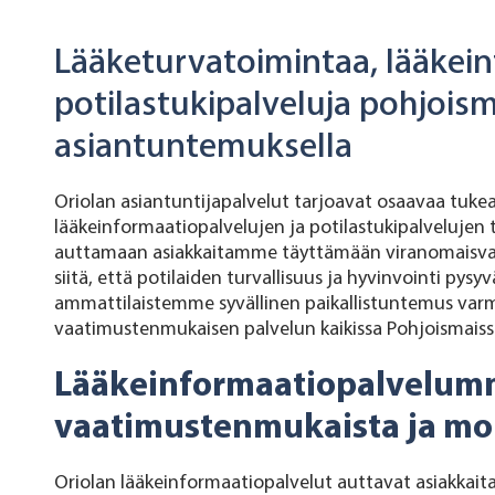
Lääketurvatoimintaa, lääkein
potilastukipalveluja pohjoism
asiantuntemuksella
Oriolan asiantuntijapalvelut tarjoavat osaavaa tuke
lääkeinformaatiopalvelujen ja potilastukipalveluje
auttamaan asiakkaitamme täyttämään viranomaisvaa
siitä, että potilaiden turvallisuus ja hyvinvointi pysy
ammattilaistemme syvällinen paikallistuntemus var
vaatimustenmukaisen palvelun kaikissa Pohjoismaiss
Lääkeinformaatiopalvelumm
vaatimustenmukaista ja mon
Oriolan lääkeinformaatiopalvelut auttavat asiakka