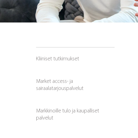
Kliiniset tutkimukset
Market access- ja
sairaalatarjouspalvelut
Markkinoille tulo ja kaupalliset
palvelut