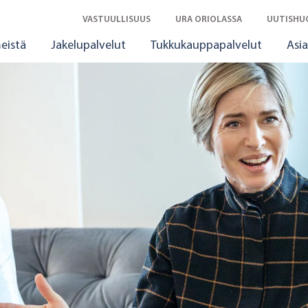
VASTUULLISUUS
URA ORIOLASSA
UUTISHU
eistä
Jakelupalvelut
Tukkukauppapalvelut
Asia