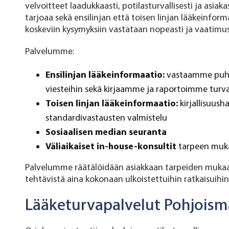
velvoitteet laadukkaasti, potilasturvallisesti ja asia
tarjoaa sekä ensilinjan että toisen linjan lääkeinfor
koskeviin kysymyksiin vastataan nopeasti ja vaatimus
Palvelumme:
Ensilinjan lääkeinformaatio:
vastaamme puhel
viesteihin sekä kirjaamme ja raportoimme turval
Toisen linjan lääkeinformaatio:
kirjallisuush
standardivastausten valmistelu
Sosiaalisen median seuranta
Väliaikaiset in-house-konsultit
tarpeen muk
Palvelumme räätälöidään asiakkaan tarpeiden mukaan, 
tehtävistä aina kokonaan ulkoistettuihin ratkaisuihin
Lääketurvapalvelut Pohjoism