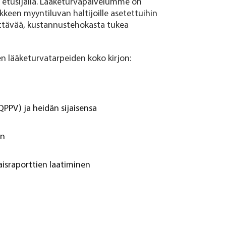
on etusijalla. Lääketurvapalvelumme on
een myyntiluvan haltijoille asetettuihin
yttävää, kustannustehokasta tukea
ten lääketurvatarpeiden koko kirjon:
PPV) ja heidän sijaisensa
en
aisraporttien laatiminen