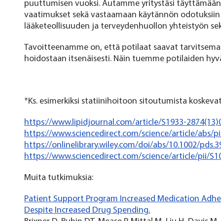
puuttumisen vuoksi. Autamme yritystäsi täyttämään 
vaatimukset sekä vastaamaan käytännön odotuksiin p
lääketeollisuuden ja terveydenhuollon yhteistyön se
Tavoitteenamme on, että potilaat saavat tarvitsema
hoidostaan itsenäisesti. Näin tuemme potilaiden hy
*Ks. esimerkiksi statiinihoitoon sitoutumista koskeva
https://www.lipidjournal.com/article/S1933-2874(13
https://www.sciencedirect.com/science/article/abs/
https://onlinelibrary.wiley.com/doi/abs/10.1002/pds.
https://www.sciencedirect.com/science/article/pii/
Muita tutkimuksia:
Patient Support Program Increased Medication Adher
Despite Increased Drug Spending.