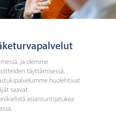
ääketurvapalvelut
timessä, ja olemme
itteiden täyttämisessä.
ilastukipalvelumme huolehtivat
äjät saavat
ikielistä asiantuntijatukea
assa.