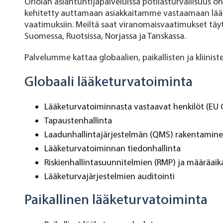
Oriolan asiantuntijapalveluissa potilasturvallisuus 
kehitetty auttamaan asiakkaitamme vastaamaan lääkk
vaatimuksiin. Meiltä saat viranomaisvaatimukset tä
Suomessa, Ruotsissa, Norjassa ja Tanskassa.
Palvelumme kattaa globaalien, paikallisten ja kliinis
Globaali lääketurvatoiminta
Lääketurvatoiminnasta vastaavat henkilöt (EU Q
Tapaustenhallinta
Laadunhallintajärjestelmän (QMS) rakentamin
Lääketurvatoiminnan tiedonhallinta
Riskienhallintasuunnitelmien (RMP) ja määräaik
Lääketurvajärjestelmien auditointi
Paikallinen lääketurvatoiminta