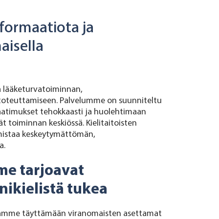
formaatiota ja
aisella
a lääketurvatoiminnan,
n toteuttamiseen. Palvelumme on suunniteltu
timukset tehokkaasti ja huolehtimaan
vät toiminnan keskiössä. Kielitaitoisten
mistaa keskeytymättömän,
a.
e tarjoavat
ikielistä tukea
itamme täyttämään viranomaisten asettamat