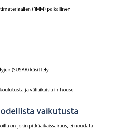
timateriaalien (RMM) paikallinen
jen (SUSAR) käsittely
oulutusta ja väliaikaisia in-house-
 todellista vaikutusta
oilla on jokin pitkäaikaissairaus, ei noudata