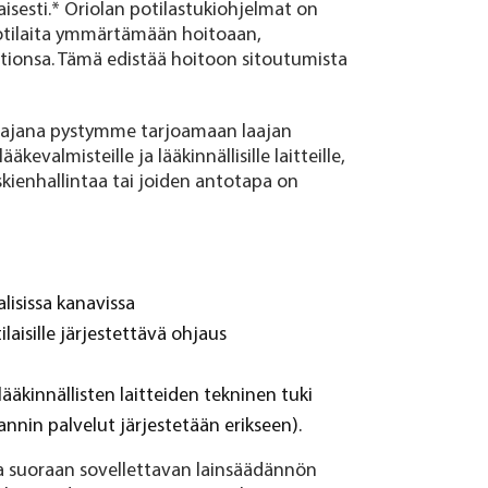
isesti.* Oriolan potilastukiohjelmat on
otilaita ymmärtämään hoitoaan,
tionsa. Tämä edistää hoitoon sitoutumista
tajana pystymme tarjoamaan laajan
kevalmisteille ja lääkinnällisille laitteille,
riskienhallintaa tai joiden antotapa on
lisissa kanavissa
laisille järjestettävä ohjaus
lääkinnällisten laitteiden tekninen tuki
annin palvelut järjestetään erikseen).
a suoraan sovellettavan lainsäädännön