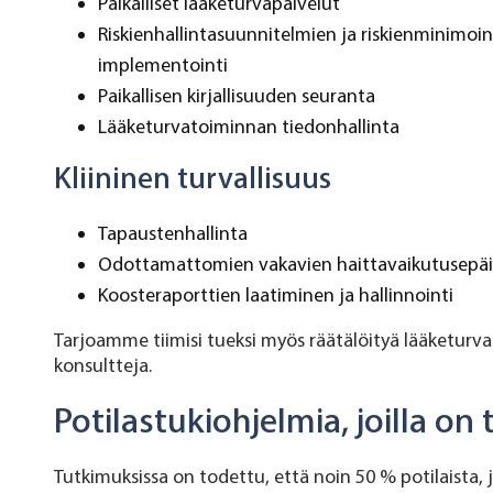
Paikalliset lääketurvapalvelut
Riskienhallintasuunnitelmien ja riskienminimoin
implementointi
Paikallisen kirjallisuuden seuranta
Lääketurvatoiminnan tiedonhallinta
Kliininen turvallisuus
Tapaustenhallinta
Odottamattomien vakavien haittavaikutusepäily
Koosteraporttien laatiminen ja hallinnointi
Tarjoamme tiimisi tueksi myös räätälöityä lääketurvak
konsultteja.
Potilastukiohjelmia, joilla on
Tutkimuksissa on todettu, että noin 50 % potilaista, j