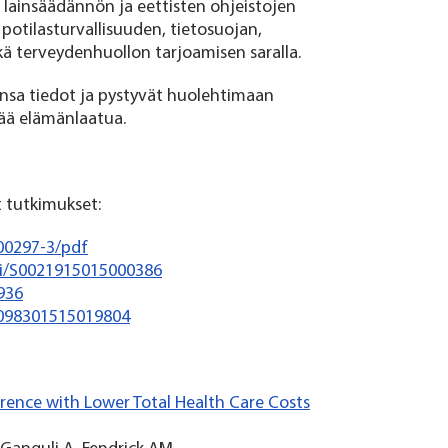
lainsäädännön ja eettisten ohjeistojen
otilasturvallisuuden, tietosuojan,
kä terveydenhuollon tarjoamisen saralla.
nsa tiedot ja pystyvät huolehtimaan
vää elämänlaatua.
t tutkimukset:
)00297-3/pdf
pii/S0021915015000386
3936
S1098301515019804
ence with Lower Total Health Care Costs