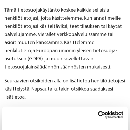
Tämä tietosuojakäytäntö koskee kaikkia sellaisia
henkilötietojasi, joita käsittelemme, kun annat meille
henkilötietojasi käsiteltäviksi, teet tilauksen tai käytät
palvelujamme, vierailet verkkopalveluissamme tai
asioit muuten kanssamme. Käsittelemme
henkilötietoja Euroopan unionin yleisen tietosuoja-
asetuksen (GDPR) ja muun sovellettavan
tietosuojalainsäädännön säännösten mukaisesti.
Seuraavien otsikoiden alla on lisätietoa henkilötietojesi
käsittelystä. Napsauta kutakin otsikkoa saadaksesi
lisätietoa.
Voit myös lukea evästekäytäntömme
tästä
ja hallita
evästeasetuksiasi
tästä
.