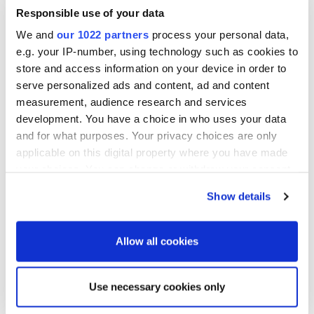
Responsible use of your data
Yksityisyytesi on meille tärkeää
We and
our 1022 partners
process your personal data,
e.g. your IP-number, using technology such as cookies to
Tietoa meistä
store and access information on your device in order to
serve personalized ads and content, ad and content
measurement, audience research and services
Oikeutesi
development. You have a choice in who uses your data
and for what purposes. Your privacy choices are only
applicable on this digital property where you have made
Tietojen suojaaminen
your choices. You can change or withdraw your consent
any time from the Cookie Declaration or by clicking on
Show details
the Privacy trigger icon.
Asiakas- ja palvelutiedot
If you allow, we would also like to:
Allow all cookies
Collect information about your geographical
Tiedot, joita käsittelemme
location which can be accurate to within several
Use necessary cookies only
meters