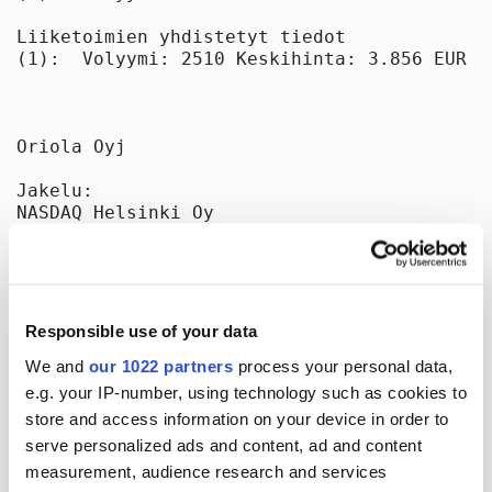
Liiketoimien yhdistetyt tiedot

(1):  Volyymi: 2510 Keskihinta: 3.856 EUR

Oriola Oyj

Jakelu:

NASDAQ Helsinki Oy

Keskeiset tiedotusvälineet

Julkaisija:

Oriola Oyj

Konserniviestintä

Responsible use of your data
Orionintie 5

02200 Espoo

We and
our 1022 partners
process your personal data,
www.oriola.com

e.g. your IP-number, using technology such as cookies to
store and access information on your device in order to
serve personalized ads and content, ad and content
measurement, audience research and services