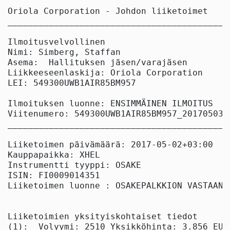
Oriola Corporation - Johdon liiketoimet

____________________________________________
Ilmoitusvelvollinen

Nimi: Simberg, Staffan

Asema:  Hallituksen jäsen/varajäsen

Liikkeeseenlaskija: Oriola Corporation

LEI: 549300UWB1AIR85BM957

Ilmoituksen luonne: ENSIMMÄINEN ILMOITUS

Viitenumero: 549300UWB1AIR85BM957_2017050310
____________________________________________
Liiketoimen päivämäärä: 2017-05-02+03:00

Kauppapaikka: XHEL

Instrumentti tyyppi: OSAKE

ISIN: FI0009014351

Liiketoimen luonne : OSAKEPALKKION VASTAANOT
Liiketoimien yksityiskohtaiset tiedot

(1):  Volyymi: 2510 Yksikköhinta: 3.856 EUR
