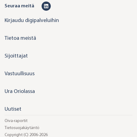
L
Seuraa meitä
i
Kirjaudu digipalveluihin
n
k
Tietoa meistä
e
d
Sijoittajat
i
n
Vastuullisuus
Ura Oriolassa
Uutiset
Oiva-raportit
Tietosuojakäytäntö
Copyright (C) 2006-2026