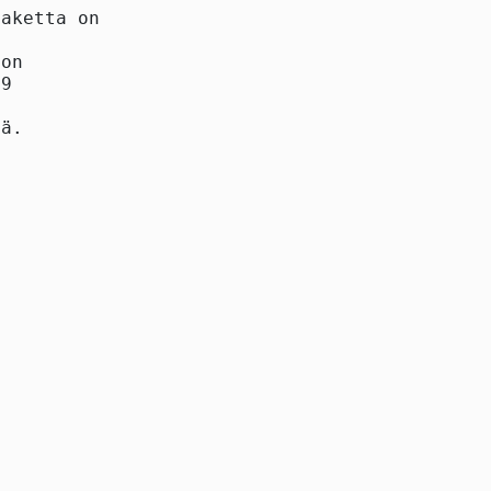
aketta on

on

9



ä.
