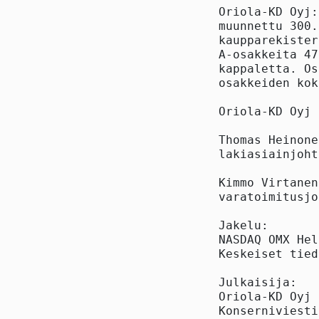
Oriola-KD Oyj:
muunnettu 300.
kaupparekister
A-osakkeita 47
kappaletta. Os
osakkeiden kok
Oriola-KD Oyj

Thomas Heinonen
lakiasiainjoht
Kimmo Virtanen

varatoimitusjo
Jakelu:

NASDAQ OMX Hel
Keskeiset tied
Julkaisija:

Oriola-KD Oyj

Konserniviesti