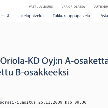
VASTUULLISUUS
URA ORIOLASSA
UUTISHU
eistä
Jakelupalvelut
Tukkukauppapalvelut
Asia
Oriola-KD Oyj:n A-osakett
tu B-osakkeeksi
pörssi-ilmoitus 25.11.2009 klo 09.30
