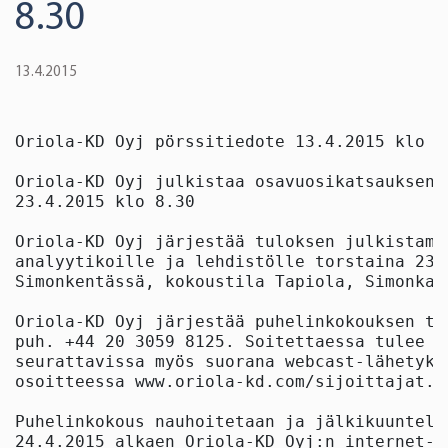
8.30
13.4.2015
Oriola-KD Oyj pörssitiedote 13.4.2015 klo 9.
Oriola-KD Oyj julkistaa osavuosikatsauksen 
23.4.2015 klo 8.30

Oriola-KD Oyj järjestää tuloksen julkistami
analyytikoille ja lehdistölle torstaina 23.
Simonkentässä, kokoustila Tapiola, Simonkat
Oriola-KD Oyj järjestää puhelinkokouksen tu
puh. +44 20 3059 8125. Soitettaessa tulee a
seurattavissa myös suorana webcast-lähetyks
osoitteessa www.oriola-kd.com/sijoittajat. 
Puhelinkokous nauhoitetaan ja jälkikuuntelu
24.4.2015 alkaen Oriola-KD Oyj:n internet-s