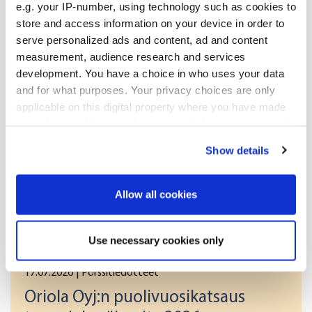
NASDAQ OMX Helsinki Oy

e.g. your IP-number, using technology such as cookies to
Keskeiset tiedotusvälineet

store and access information on your device in order to
serve personalized ads and content, ad and content
Julkaisija:

measurement, audience research and services
Oriola-KD Oyj

Konserniviestintä

development. You have a choice in who uses your data
Orionintie 5

and for what purposes. Your privacy choices are only
02200 Espoo

applicable on this digital property where you have made
www.oriola-kd.com

your choices. You can change or withdraw your consent
any time from the Cookie Declaration or by clicking on
[HUG#1910491]
Show details
the Privacy trigger icon.
If you allow, we would also like to:
Allow all cookies
Lisää uutisia
Collect information about your geographical
location which can be accurate to within several
Use necessary cookies only
meters
Identify your device by actively scanning it for
17.07.2026
| Pörssitiedotteet
specific characteristics (fingerprinting)
Oriola Oyj:n puolivuosikatsaus
Find out more about how your personal data is processed