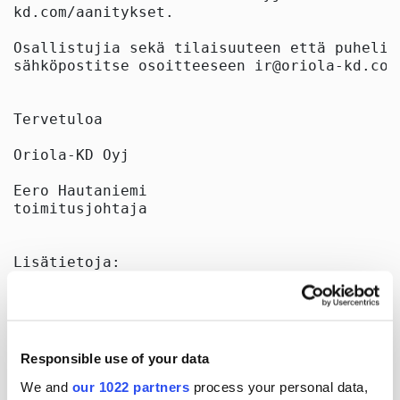
kd.com/aanitykset.

Osallistujia sekä tilaisuuteen että puhelin
sähköpostitse osoitteeseen ir@oriola-kd.com
Tervetuloa

Oriola-KD Oyj

Eero Hautaniemi

toimitusjohtaja

Lisätietoja:

Sami Laine

johtaja, rahoitus & sijoittajasuhteet

puh. +358 40 638 0251

sähköposti: sami.laine@oriola-kd.com

Responsible use of your data
Jakelu:

We and
our 1022 partners
process your personal data,