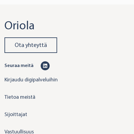
Oriola
Ota yhteyttä
L
Seuraa meitä
i
Kirjaudu digipalveluihin
n
k
Tietoa meistä
e
d
Sijoittajat
i
n
Vastuullisuus