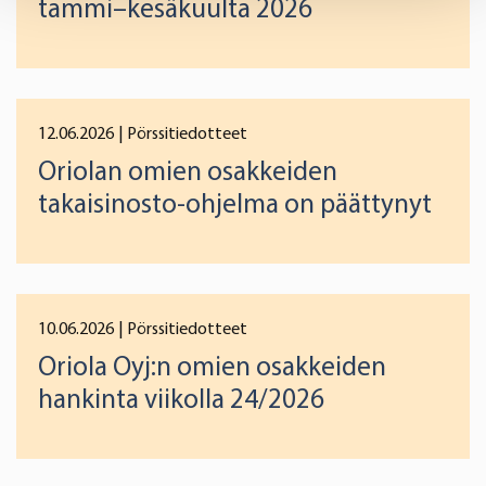
tammi–kesäkuulta 2026
and set your preferences in the
details section
.
We use cookies to offer you a better user experience,
analyse traffic and for advertising. You may change your
preferences below or at any time later.
12.06.2026
| Pörssitiedotteet
Oriolan omien osakkeiden
takaisinosto-ohjelma on päättynyt
10.06.2026
| Pörssitiedotteet
Oriola Oyj:n omien osakkeiden
hankinta viikolla 24/2026