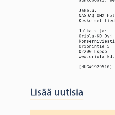
sähköposti: ee
Jakelu:

NASDAQ OMX Hel
Keskeiset tied
Julkaisija:

Oriola-KD Oyj

Konserniviesti
Orionintie 5

02200 Espoo

www.oriola-kd.
[HUG#1929510]
Lisää uutisia