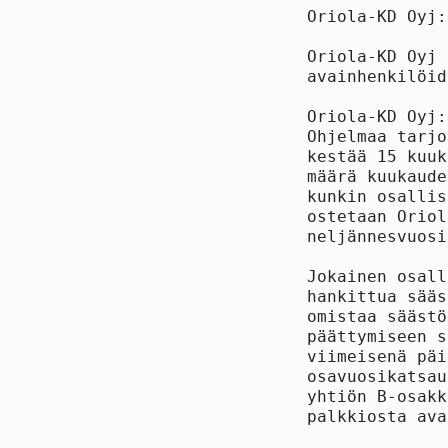
Oriola-KD Oyj:
Oriola-KD Oyj 
avainhenkilöid
Oriola-KD Oyj:
Ohjelmaa tarjo
kestää 15 kuuk
määrä kuukaude
kunkin osallis
ostetaan Oriol
neljännesvuosi
Jokainen osall
hankittua sääs
omistaa säästö
päättymiseen s
viimeisenä päi
osavuosikatsau
yhtiön B-osakk
palkkiosta ava