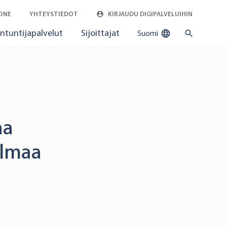
ONE
YHTEYSTIEDOT
KIRJAUDU DIGIPALVELUIHIN
ntuntijapalvelut
Sijoittajat
Suomi
aa
elmaa