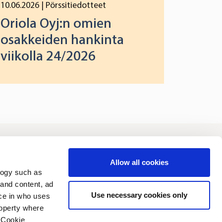
10.06.2026
| Pörssitiedotteet
Oriola Oyj:n omien
osakkeiden hankinta
viikolla 24/2026
joittajat
Vastuullisuus
Allow all cookies
logy such as
 and content, ad
Use necessary cookies only
ce in who uses
roperty where
 Cookie