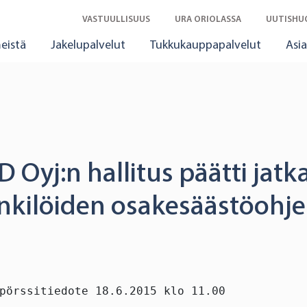
VASTUULLISUUS
URA ORIOLASSA
UUTISHU
eistä
Jakelupalvelut
Tukkukauppapalvelut
Asia
D Oyj:n hallitus päätti jatk
nkilöiden osakesäästöohj
pörssitiedote 18.6.2015 klo 11.00
