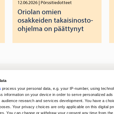
12.06.2026
| Pörssitiedotteet
Oriolan omien
osakkeiden takaisinosto-
ohjelma on päättynyt
Kirjaudu
Tietoa meistä
Si
data
digipalveluihin
s
process your personal data, e.g. your IP-number, using techno
s information on your device in order to serve personalized ads
Ura Oriolassa
Uutiset
 audience research and services development. You have a choi
poses. Your privacy choices are only applicable on this digital p
s. You can change or withdraw your consent any time from the