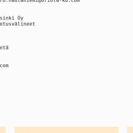
ro.hautaniemi@oriola-kd.com

sinki Oy

otusvälineet

ntä

com
