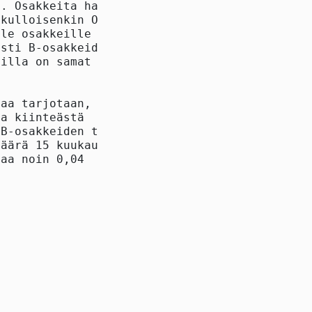
. Osakkeita hankitaan

kulloisenkin Oriola-

le osakkeille alkavan

sti B-osakkeiden

illa on samat

aa tarjotaan,

a kiinteästä

B-osakkeiden tai

äärä 15 kuukauden

aa noin 0,04
