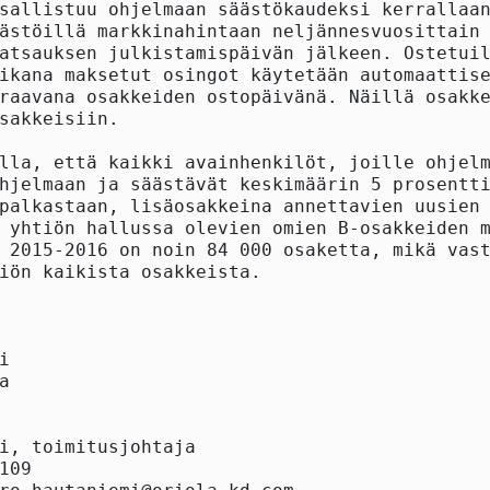
sallistuu ohjelmaan säästökaudeksi kerrallaan
ästöillä markkinahintaan neljännesvuosittain 
atsauksen julkistamispäivän jälkeen. Ostetuil
ikana maksetut osingot käytetään automaattise
raavana osakkeiden ostopäivänä. Näillä osakke
sakkeisiin.

lla, että kaikki avainhenkilöt, joille ohjelm
hjelmaan ja säästävät keskimäärin 5 prosentti
palkastaan, lisäosakkeina annettavien uusien 
 yhtiön hallussa olevien omien B-osakkeiden m
 2015-2016 on noin 84 000 osaketta, mikä vast
iön kaikista osakkeista.





i, toimitusjohtaja

109
