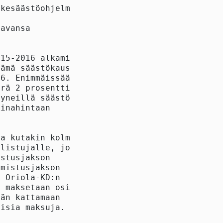
kesäästöohjelmaa

avansa

15-2016 alkamisesta.

ämä säästökausi

6. Enimmäissäästön

rä 2 prosenttia

yneillä säästöillä

inahintaan

a kutakin kolmea

listujalle, jos hän

stusjakson

mistusjakson

 Oriola-KD:n

 maksetaan osittain

än kattamaan

isia maksuja.
