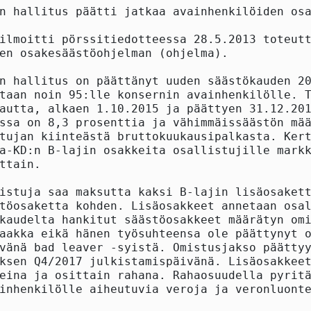
n hallitus päätti jatkaa avainhenkilöiden osa
ilmoitti pörssitiedotteessa 28.5.2013 toteutt
en osakesäästöohjelman (ohjelma).

n hallitus on päättänyt uuden säästökauden 20
taan noin 95:lle konsernin avainhenkilölle. T
autta, alkaen 1.10.2015 ja päättyen 31.12.201
ssa on 8,3 prosenttia ja vähimmäissäästön mää
tujan kiinteästä bruttokuukausipalkasta. Kert
a-KD:n B-lajin osakkeita osallistujille markk
ttain.

istuja saa maksutta kaksi B-lajin lisäosakett
töosaketta kohden. Lisäosakkeet annetaan osal
kaudelta hankitut säästöosakkeet määrätyn omi
aakka eikä hänen työsuhteensa ole päättynyt o
vänä bad leaver -syistä. Omistusjakso päättyy
ksen Q4/2017 julkistamispäivänä. Lisäosakkeet
eina ja osittain rahana. Rahaosuudella pyritä
inhenkilölle aiheutuvia veroja ja veronluonte